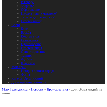
В городе
Здоровье
Образование
Письма наших читателей
Твои люди, Геленджик!
Особый взгляд
Спорт
Бокс
Борьба
Водные виды
Гимнастика
Единоборства
Игровые виды
Ориентирование
Теннис
Футбол
Шахматы
Мой край
История одного города
Фауна
Каталог Организаций
Достопримечательности
Маяк Геленджика
»
Новости
»
Происшествия
»
Для сбора мидий не
сезон