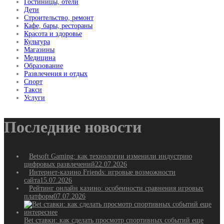
Гостиницы, отели
Дети
Строительство, ремонт
Кафе, бары, рестораны
Красота и здоровье
Культура
Магазины
Медицина
Образование
Развлечения и отдых
Спорт
Такси
Услуги
Последние новости
Betsoft Gaming: как технологии изменили индустрию
цифровых развлечений
22.07.2026
Интернет-казино Friends: игровые возможности
сайта
15.07.2026
Рейтинг онлайн казино: особенности сравнения игровых
платформ
07.07.2026
Bet ставки: как сделать просмотр спортивных событий еще