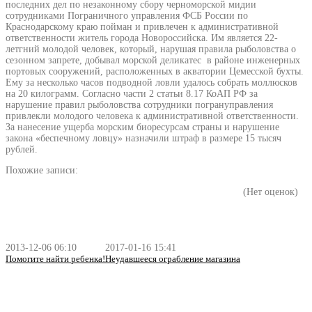
последних дел по незаконному сбору черноморской мидии
сотрудниками Пограничного управления ФСБ России по
Краснодарскому краю пойман и привлечен к административной
ответственности житель города Новороссийска. Им является 22-
летгний молодой человек, который, нарушая правила рыболовства о
сезонном запрете, добывал морской деликатес в районе инженерных
портовых сооружений, расположенных в акватории Цемесской бухты.
Ему за несколько часов подводной ловли удалось собрать моллюсков
на 20 килограмм. Согласно части 2 статьи 8.17 КоАП РФ за
нарушение правил рыболовства сотрудники погрануправления
привлекли молодого человека к административной ответственности.
За нанесение ущерба морским биоресурсам страны и нарушение
закона «беспечному ловцу» назначили штраф в размере 15 тысяч
рублей.
Похожие записи:
(Нет оценок)
2013-12-06 06:10
2017-01-16 15:41
Помогите найти ребенка!
Неудавшееся ограбление магазина