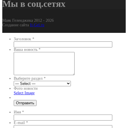
Мы в соц.сетях
Маяк Геленджика 2012 - 2026
Создание сайта
It-Gel.ru
Заголовок
*
Ваша новость
*
Выберите раздел
*
Фото новости
Select Image
Имя
*
E-mail
*