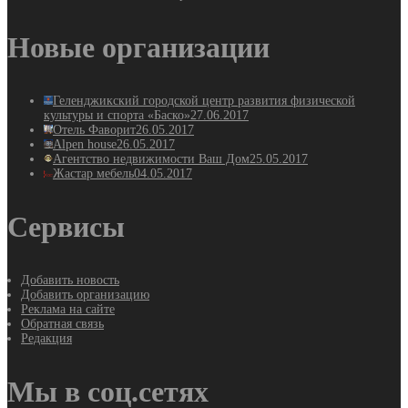
Новые организации
Геленджикский городской центр развития физической
культуры и спорта «Баско»
27.06.2017
Отель Фаворит
26.05.2017
Alpen house
26.05.2017
Агентство недвижимости Ваш Дом
25.05.2017
Жастар мебель
04.05.2017
Сервисы
Добавить новость
Добавить организацию
Реклама на сайте
Обратная связь
Редакция
Мы в соц.сетях