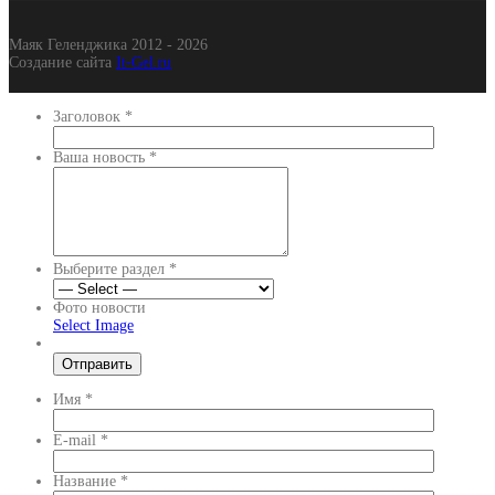
Маяк Геленджика 2012 - 2026
Создание сайта
It-Gel.ru
Заголовок
*
Ваша новость
*
Выберите раздел
*
Фото новости
Select Image
Имя
*
E-mail
*
Название
*