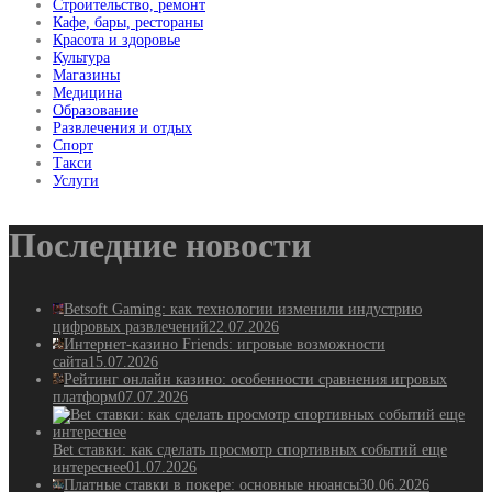
Строительство, ремонт
Кафе, бары, рестораны
Красота и здоровье
Культура
Магазины
Медицина
Образование
Развлечения и отдых
Спорт
Такси
Услуги
Последние новости
Betsoft Gaming: как технологии изменили индустрию
цифровых развлечений
22.07.2026
Интернет-казино Friends: игровые возможности
сайта
15.07.2026
Рейтинг онлайн казино: особенности сравнения игровых
платформ
07.07.2026
Bet ставки: как сделать просмотр спортивных событий еще
интереснее
01.07.2026
Платные ставки в покере: основные нюансы
30.06.2026