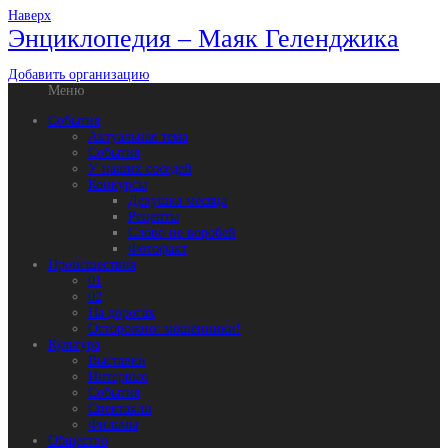
Наверх
Энциклопедия – Маяк Геленджика
Добавить организацию
Меню
События
Актуальная тема
События
У наших соседей
Конкурсы
Девушка месяца
Рецепты
Слово не воробей
Фотофакт
Происшествия
01
02
На дорогах
Осторожно: мошенники!
Культура
Выставки
Интервью
События
Спектакли
Фильмы
Общество