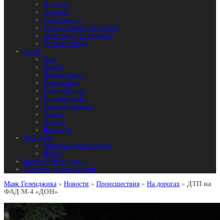
В городе
Здоровье
Образование
Письма наших читателей
Твои люди, Геленджик!
Особый взгляд
Спорт
Бокс
Борьба
Водные виды
Гимнастика
Единоборства
Игровые виды
Ориентирование
Теннис
Футбол
Шахматы
Мой край
История одного города
Фауна
Каталог Организаций
Достопримечательности
Маяк Геленджика
»
Новости
»
Происшествия
»
На дорогах
»
ДТП на
ФАД М-4 «ДОН»