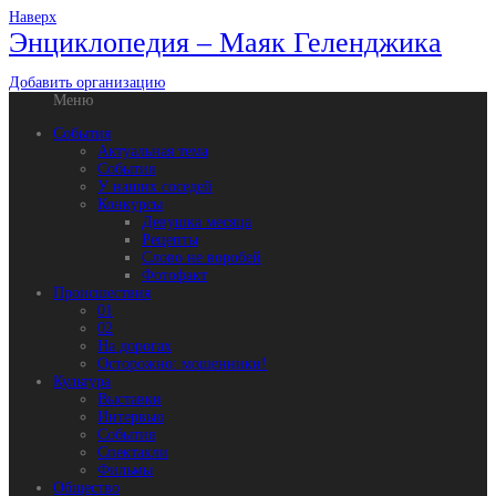
Наверх
Энциклопедия – Маяк Геленджика
Добавить организацию
Меню
События
Актуальная тема
События
У наших соседей
Конкурсы
Девушка месяца
Рецепты
Слово не воробей
Фотофакт
Происшествия
01
02
На дорогах
Осторожно: мошенники!
Культура
Выставки
Интервью
События
Спектакли
Фильмы
Общество