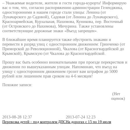
– Уважаемые водители, жители и гости города-курорта! Информирую
вас о том, что, согласно распоряжению администрации Геленджика,
односторонними в нашем городе стали улицы: Ленина (от
Луначарского до Садовой), Садовая (от Ленина до Луначарского),
Красноармейская, Курзальная, Нахимова, Куникова, пер. Восточный
(от Островского до Нахимова), Мичурина. Также установлены
соответствующие дорожные знаки «Въезд запрещен».
В ближайшее время планируется также обустроить знаками и
перевести в разряд улиц с односторонним движением: Гринченко (от
Приморской до Революционной), Чкалова (от Красногвардейской до
Крымской), Крымскую (от Чкалова до Красногвардейской.
Прошу вас быть особенно внимательными при проезде перекрестков и
движении по вышеуказанным улицам. Напоминаю, что въезд на
улицу с односторонним движением грозит вам штрафом до 5000
рублей или лишением прав сроком на 4-6 месяцев!
Похожие записи:
(Нет
оценок)
2013-08-28 12:37
2013-07-24 12:23
Перевозка детей – под контролем ДПС
На дорогах с 15 по 19 июля