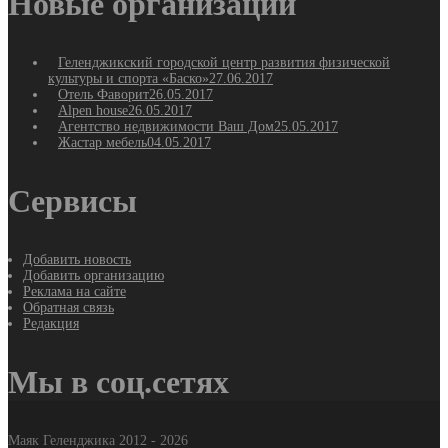
Новые организации
Геленджикский городской центр развития физической
культуры и спорта «Баско»
27.06.2017
Отель Фаворит
26.05.2017
Alpen house
26.05.2017
Агентство недвижимости Ваш Дом
25.05.2017
Жастар мебель
04.05.2017
Сервисы
Добавить новость
Добавить организацию
Реклама на сайте
Обратная связь
Редакция
Мы в соц.сетях
Маяк Геленджика 2012 - 2026