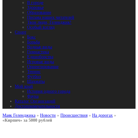
В городе
Здоровье
Образование
Письма наших читателей
Твои люди, Геленджик!
Особый взгляд
Спорт
Бокс
Борьба
Водные виды
Гимнастика
Единоборства
Игровые виды
Ориентирование
Теннис
Футбол
Шахматы
Мой край
История одного города
Фауна
Каталог Организаций
Достопримечательности
Маяк Геленджика
»
Новости
»
Происшествия
»
На дорогах
»
«Кирпич» за 5000 рублей