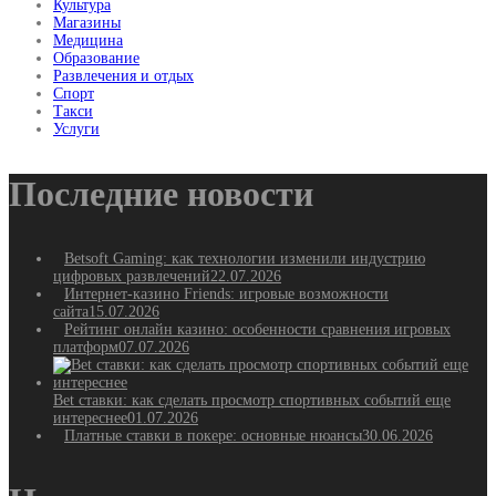
Культура
Магазины
Медицина
Образование
Развлечения и отдых
Спорт
Такси
Услуги
Последние новости
Betsoft Gaming: как технологии изменили индустрию
цифровых развлечений
22.07.2026
Интернет-казино Friends: игровые возможности
сайта
15.07.2026
Рейтинг онлайн казино: особенности сравнения игровых
платформ
07.07.2026
Bet ставки: как сделать просмотр спортивных событий еще
интереснее
01.07.2026
Платные ставки в покере: основные нюансы
30.06.2026