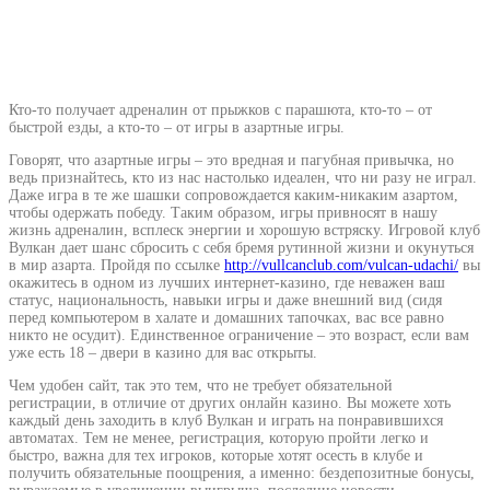
Кто-то получает адреналин от прыжков с парашюта, кто-то – от
быстрой езды, а кто-то – от игры в азартные игры.
Говорят, что азартные игры – это вредная и пагубная привычка, но
ведь признайтесь, кто из нас настолько идеален, что ни разу не играл.
Даже игра в те же шашки сопровождается каким-никаким азартом,
чтобы одержать победу. Таким образом, игры привносят в нашу
жизнь адреналин, всплеск энергии и хорошую встряску. Игровой клуб
Вулкан дает шанс сбросить с себя бремя рутинной жизни и окунуться
в мир азарта. Пройдя по ссылке
http://vullcanclub.com/vulcan-udachi/
вы
окажитесь в одном из лучших интернет-казино, где неважен ваш
статус, национальность, навыки игры и даже внешний вид (сидя
перед компьютером в халате и домашних тапочках, вас все равно
никто не осудит). Единственное ограничение – это возраст, если вам
уже есть 18 – двери в казино для вас открыты.
Чем удобен сайт, так это тем, что не требует обязательной
регистрации, в отличие от других онлайн казино. Вы можете хоть
каждый день заходить в клуб Вулкан и играть на понравившихся
автоматах. Тем не менее, регистрация, которую пройти легко и
быстро, важна для тех игроков, которые хотят осесть в клубе и
получить обязательные поощрения, а именно: бездепозитные бонусы,