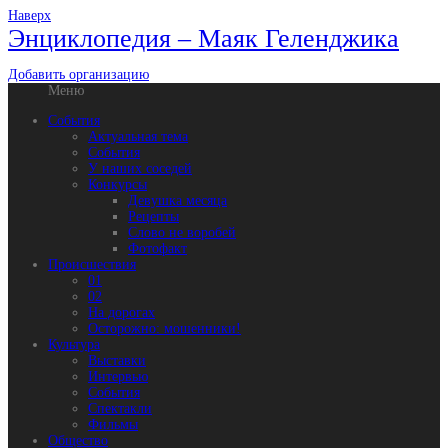
Наверх
Энциклопедия – Маяк Геленджика
Добавить организацию
Меню
События
Актуальная тема
События
У наших соседей
Конкурсы
Девушка месяца
Рецепты
Слово не воробей
Фотофакт
Происшествия
01
02
На дорогах
Осторожно: мошенники!
Культура
Выставки
Интервью
События
Спектакли
Фильмы
Общество