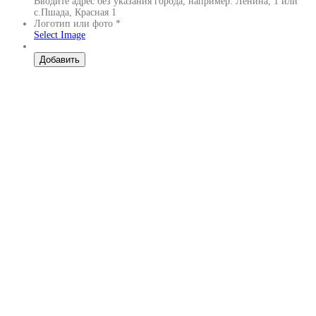
Вводите адрес без указания города, например: Ленина, 1 или
с.Пшада, Красная 1
Логотип или фото
*
Select Image