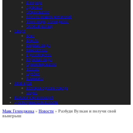
В городе
Здоровье
Образование
Письма наших читателей
Твои люди, Геленджик!
Особый взгляд
Спорт
Бокс
Борьба
Водные виды
Гимнастика
Единоборства
Игровые виды
Ориентирование
Теннис
Футбол
Шахматы
Мой край
История одного города
Фауна
Каталог Организаций
Достопримечательности
Маяк Геленджика
»
Новости
»
Разбуди Вулкан и получи свой
выигрыш