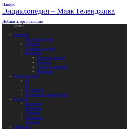
Наверх
Энциклопедия – Маяк Геленджика
Добавить организацию
Меню
События
Актуальная тема
События
У наших соседей
Конкурсы
Девушка месяца
Рецепты
Слово не воробей
Фотофакт
Происшествия
01
02
На дорогах
Осторожно: мошенники!
Культура
Выставки
Интервью
События
Спектакли
Фильмы
Общество