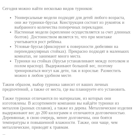
Сегодня можно найти несколько видов турников:
Универсальные модели подходят для детей любого возраста,
они же турники-брусья. Конструкция состоит из рукояток и
выбранного количества поперечных перекладин.
Настенные модели (крепление осуществляется за счет длинных
болтов). Достоинством является то, что при монтаже
учитывается рост ребёнка.
Угловые брусья (фиксируют к поверхности дюбелями на
перпендикулярных стойках). Прекрасно подходят в маленьких
комнатах, не занимают много места.
Турники на стойках (брусья устанавливают между потолком и
полом враспор). Выдерживают большой вес, поэтому
тренироваться могут как дети, так и взрослые. Разместить
можно в любом удобном месте.
Таким образом, выбор турника зависит от ваших личных
предпочтений, а также от места, где вы планируете его установить.
Также турники отличаются по материалам, из которых они
изготовлены. В ассортименте компании вы найдёте турники из
металлов (разных сплавов), а также из дерева. Металлические изделия
выдерживают вес до 200 килограмм и отличаются долговечностью.
Деревянные, в свою очередь, менее долговечны, они боятся
температуры и повышенной влажности. Также, они чаще, чем
металлические, приводят к травмам.