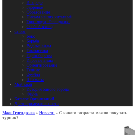
В городе
Здоровье
Образование
Письма наших читателей
Твои люди, Геленджик!
Особый взгляд
Спорт
Бокс
Борьба
Водные виды
Гимнастика
Единоборства
Игровые виды
Ориентирование
Теннис
Футбол
Шахматы
Мой край
История одного города
Фауна
Каталог Организаций
Достопримечательности
Маяк Геленджика
»
Новости
»
С какого возраста можно покупать
турник?