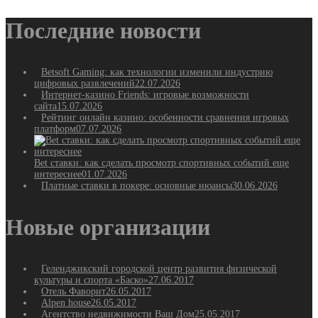
Последние новости
Betsoft Gaming: как технологии изменили индустрию
цифровых развлечений
22.07.2026
Интернет-казино Friends: игровые возможности
сайта
15.07.2026
Рейтинг онлайн казино: особенности сравнения игровых
платформ
07.07.2026
Bet ставки: как сделать просмотр спортивных событий еще
интереснее
01.07.2026
Платные ставки в покере: основные нюансы
30.06.2026
Новые организации
Геленджикский городской центр развития физической
культуры и спорта «Баско»
27.06.2017
Отель Фаворит
26.05.2017
Alpen house
26.05.2017
Агентство недвижимости Ваш Дом
25.05.2017