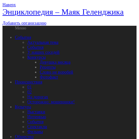
Наверх
Энциклопедия – Маяк Геленджика
Добавить организацию
Меню
События
Актуальная тема
События
У наших соседей
Конкурсы
Девушка месяца
Рецепты
Слово не воробей
Фотофакт
Происшествия
01
02
На дорогах
Осторожно: мошенники!
Культура
Выставки
Интервью
События
Спектакли
Фильмы
Общество