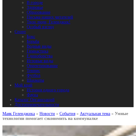
В городе
Здоровье
Образование
Письма наших читателей
Твои люди, Геленджик!
Особый взгляд
Спорт
Бокс
Борьба
Водные виды
Гимнастика
Единоборства
Игровые виды
Ориентирование
Теннис
Футбол
Шахматы
Мой край
История одного города
Фауна
Каталог Организаций
Достопримечательности
Маяк Геленджика
»
Новости
»
События
»
Актуальная тема
»
Умные
технологии помогает сэкономить на коммуналке