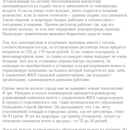
Установленный на систему теплоснабжения контроллер
программируется на подачу тепла в зависимости от температуры
воздуха. Если на улице стало холодно, тепло подается в большем
количестве, если за окном потеплело – уровень подачи газа снижается.
Таким образом, в квартирах батареи работают в соответствии с
погодными условиями. Причем регулятор работает так, как его
настроят жильцы, то есть они определяют температурные границы.
Происходит значительная экономия бюджетных средств семьи.
Тем, кто заинтересован в получении экономии вместе с теплом,
соответствующим погоде, на установление регулятора тепла придется
потратить от 150 до 170 тысяч рублей. Если ставить вскладчину в
многоквартирном доме, то сумма на каждую семью выпадает не очень
большая. Зато после установки затраты быстро окупаются. За
помощью по приобретению и установке узла регулирования можно в
управляющую компанию, на балансе которой находится их дом, либо
в управление ЖКХ городской администрации, где подскажут
организацию, занимающуюся данными работами.
Однако многие жители города еще не доверяют новым технологиям.
И зря. Убеждать в пользе нововведения приходится руководству
управляющей компании вместе с управлением ЖКХ города-курорта.
К процессу подключился и зам. главы муниципального образования
Геленджика Сергей Цветков. Он рассказывает, что 1 кв. метр
отапливаемой площади в городских домах, где нет регулятора, стоит
56-93 рубля. В тех же квартирах, где прибор установлен, оплате за
отопление снижается почти в два раза – от 55 до 28 рублей.
Доказать выгоду установленного оборудования можно на примере. На