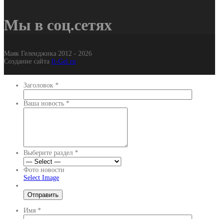
Мы в соц.сетях
Маяк Геленджика 2012 - 2026
Создание сайта
It-Gel.ru
Заголовок
*
Ваша новость
*
Выберите раздел
*
Фото новости
Select Image
Имя
*