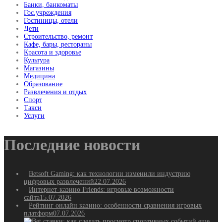
Банки, банкоматы
Гос.учреждения
Гостиницы, отели
Дети
Строительство, ремонт
Кафе, бары, рестораны
Красота и здоровье
Культура
Магазины
Медицина
Образование
Развлечения и отдых
Спорт
Такси
Услуги
Последние новости
Betsoft Gaming: как технологии изменили индустрию
цифровых развлечений
22.07.2026
Интернет-казино Friends: игровые возможности
сайта
15.07.2026
Рейтинг онлайн казино: особенности сравнения игровых
платформ
07.07.2026