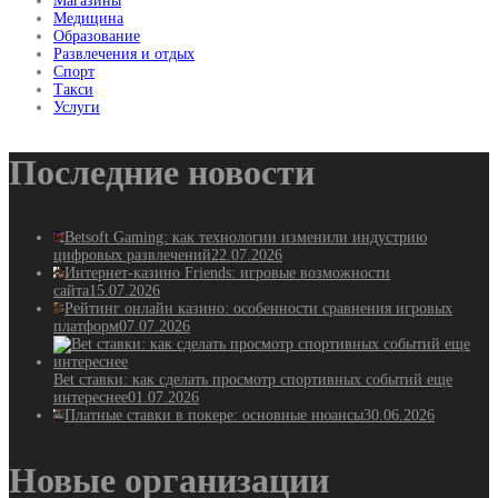
Магазины
Медицина
Образование
Развлечения и отдых
Спорт
Такси
Услуги
Последние новости
Betsoft Gaming: как технологии изменили индустрию
цифровых развлечений
22.07.2026
Интернет-казино Friends: игровые возможности
сайта
15.07.2026
Рейтинг онлайн казино: особенности сравнения игровых
платформ
07.07.2026
Bet ставки: как сделать просмотр спортивных событий еще
интереснее
01.07.2026
Платные ставки в покере: основные нюансы
30.06.2026
Новые организации