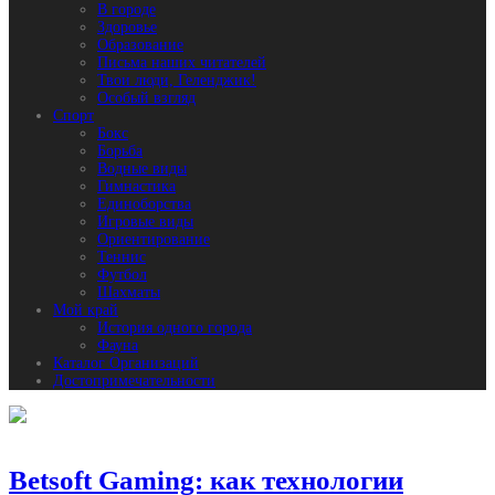
В городе
Здоровье
Образование
Письма наших читателей
Твои люди, Геленджик!
Особый взгляд
Спорт
Бокс
Борьба
Водные виды
Гимнастика
Единоборства
Игровые виды
Ориентирование
Теннис
Футбол
Шахматы
Мой край
История одного города
Фауна
Каталог Организаций
Достопримечательности
Betsoft Gaming: как технологии