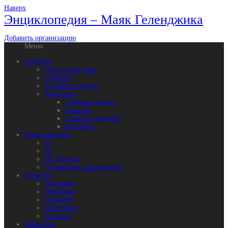
Наверх
Энциклопедия – Маяк Геленджика
Добавить организацию
Меню
События
Актуальная тема
События
У наших соседей
Конкурсы
Девушка месяца
Рецепты
Слово не воробей
Фотофакт
Происшествия
01
02
На дорогах
Осторожно: мошенники!
Культура
Выставки
Интервью
События
Спектакли
Фильмы
Общество