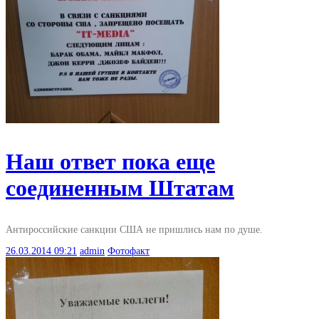
Наш ответ пока еще
соединенным Штатам
Антироссийские санкции США не пришлись нам по душе.
26.03.2014
09:21
admin
Фотофакт