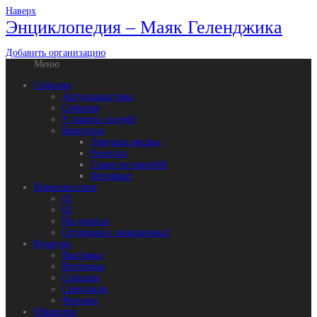
Наверх
Энциклопедия – Маяк Геленджика
Добавить организацию
Меню
События
Актуальная тема
События
У наших соседей
Конкурсы
Девушка месяца
Рецепты
Слово не воробей
Фотофакт
Происшествия
01
02
На дорогах
Осторожно: мошенники!
Культура
Выставки
Интервью
События
Спектакли
Фильмы
Общество