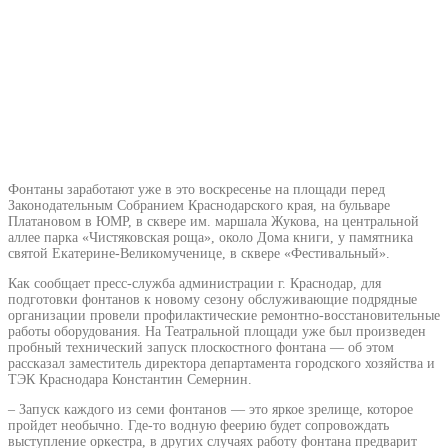
Фонтаны заработают уже в это воскресенье на площади перед
Законодательным Собранием Краснодарского края, на бульваре
Платановом в ЮМР, в сквере им. маршала Жукова, на центральной
аллее парка «Чистяковская роща», около Дома книги, у памятника
святой Екатерине-Великомученице, в сквере «Фестивальный».
Как сообщает пресс-служба администрации г. Краснодар, для
подготовки фонтанов к новому сезону обслуживающие подрядные
организации провели профилактические ремонтно-восстановительные
работы оборудования. На Театральной площади уже был произведен
пробный технический запуск плоскостного фонтана — об этом
рассказал заместитель директора департамента городского хозяйства и
ТЭК Краснодара Константин Семернин.
– Запуск каждого из семи фонтанов — это яркое зрелище, которое
пройдет необычно. Где-то водную феерию будет сопровождать
выступление оркестра, в других случаях работу фонтана предварит