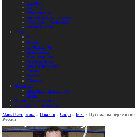
В городе
Здоровье
Образование
Письма наших читателей
Твои люди, Геленджик!
Особый взгляд
Спорт
Бокс
Борьба
Водные виды
Гимнастика
Единоборства
Игровые виды
Ориентирование
Теннис
Футбол
Шахматы
Мой край
История одного города
Фауна
Каталог Организаций
Достопримечательности
Маяк Геленджика
»
Новости
»
Спорт
»
Бокс
»
Путевка на первенство
России