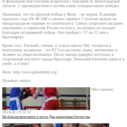
В финальном бою Евгений встретился с боксером из Волгоградской
области. С преимуществом в восемь очков геленджичанин победил.
Напомним, что эта крупная победа у Жени – не первая. В декабре
прошлого года (№ 48 «МГ») юноша завоевал 3 золотые медали на
международном турнире по кикбоксингу. Сейчас спортсмен настроен
участвовать в первенстве России по боксу, на которое он попадет
благодаря сегодняшней победе. Оно пройдет с 17 по 21 мая в
Красноярске.
Кроме того, Евгений, ученик 11 класса школы №8, готовится к
выпускным экзаменам – это ЕГЭ по русскому языку, математике и
экзамен по обществознанию. После юноша намерен поступать в
спортивный институт города Краснодар. Пожелаем Евгению удачи и в
учебе, и в боях!
Фото: http://www.gelendzhik.org/
Похожие записи:
(Нет оценок)
2014-02-19 12:12
На боксерском ринге в честь Дня защитника Отечества