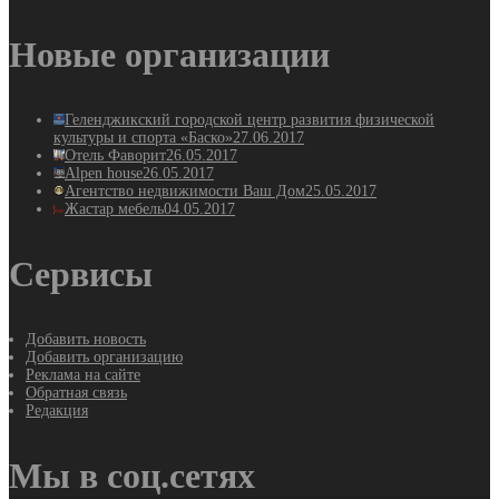
Новые организации
Геленджикский городской центр развития физической
культуры и спорта «Баско»
27.06.2017
Отель Фаворит
26.05.2017
Alpen house
26.05.2017
Агентство недвижимости Ваш Дом
25.05.2017
Жастар мебель
04.05.2017
Сервисы
Добавить новость
Добавить организацию
Реклама на сайте
Обратная связь
Редакция
Мы в соц.сетях