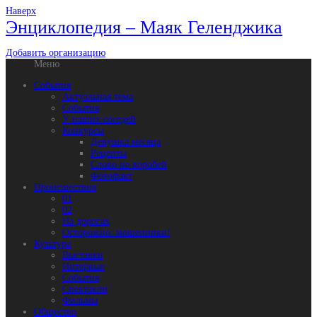
Наверх
Энциклопедия – Маяк Геленджика
Добавить организацию
Меню
События
Актуальная тема
События
У наших соседей
Конкурсы
Девушка месяца
Рецепты
Слово не воробей
Фотофакт
Происшествия
01
02
На дорогах
Осторожно: мошенники!
Культура
Выставки
Интервью
События
Спектакли
Фильмы
Общество