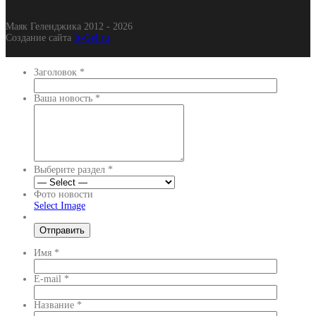
Маяк Геленджика 2012 - 2026
Создание сайта
It-Gel.ru
Заголовок
*
Ваша новость
*
Выберите раздел
*
Фото новости
Select Image
Имя
*
E-mail
*
Название
*