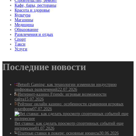
Строительство, ремонт
Кафе, бары, рестораны
Красота и здоровье
Культура
Магазины
Медицина
Образование
Развлечения и отдых
Спорт
Такси
Услуги
Последние новости
Betsoft Gaming: как технологии изменили индустрию
цифровых развлечений
22.07.2026
Интернет-казино Friends: игровые возможности
сайта
15.07.2026
Рейтинг онлайн казино: особенности сравнения игровых
платформ
07.07.2026
Bet ставки: как сделать просмотр спортивных событий еще
интереснее
01.07.2026
Платные ставки в покере: основные нюансы
30.06.2026