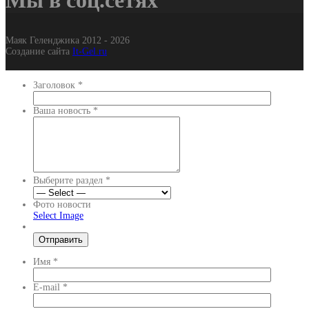
Мы в соц.сетях
Маяк Геленджика 2012 - 2026
Создание сайта
It-Gel.ru
Заголовок
*
Ваша новость
*
Выберите раздел
*
Фото новости
Select Image
Имя
*
E-mail
*