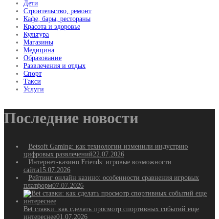
Дети
Строительство, ремонт
Кафе, бары, рестораны
Красота и здоровье
Культура
Магазины
Медицина
Образование
Развлечения и отдых
Спорт
Такси
Услуги
Последние новости
Betsoft Gaming: как технологии изменили индустрию
цифровых развлечений
22.07.2026
Интернет-казино Friends: игровые возможности
сайта
15.07.2026
Рейтинг онлайн казино: особенности сравнения игровых
платформ
07.07.2026
Bet ставки: как сделать просмотр спортивных событий еще
интереснее
01.07.2026