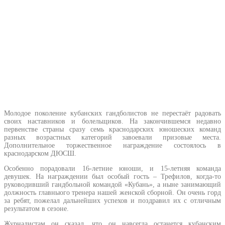
Молодое поколение кубанских гандболистов не перестаёт радовать
своих наставников и болельщиков. На закончившемся недавно
первенстве страны сразу семь краснодарских юношеских команд
разных возрастных категорий завоевали призовые места.
Дополнительное торжественное награждение состоялось в
краснодарском ДЮСШ.
Особенно порадовали 16-летние юноши, и 15-летняя команда
девушек. На награждении был особый гость – Трефилов, когда-то
руководивший гандбольной командой «Кубань», а ныне занимающий
должность главныого тренера нашей женской сборной. Он очень горд
за ребят, пожелал дальнейших успехов и поздравил их с отличным
результатом в сезоне.
Журналистам он сказал, что он навсегда останется кубанским