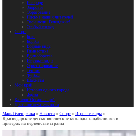
В городе
Здоровье
Образование
Письма наших читателей
Твои люди, Геленджик!
Особый взгляд
Спорт
Бокс
Борьба
Водные виды
Гимнастика
Единоборства
Игровые виды
Ориентирование
Теннис
Футбол
Шахматы
Мой край
История одного города
Фауна
Каталог Организаций
Достопримечательности
Маяк Геленджика
»
Новости
»
Спорт
»
Игровые виды
»
Краснодарские детско-юношеские команды гандболистов в
призёрах на первенстве страны