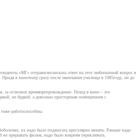
еспонденты «МГ» отправилисьискать ответ на этот любопытный вопрос в
Придя в кинотеатр сразу после окончания училища в 1985году, он до
ьм, за отличное времяпрепровождение. Поход в кино – это
ркой, не будкой, а довольно просторным помещением с
 тоже работоспособны.
ойоболочке, их надо было поджигать ирегулярно менять. Раньше надо
б не прерывать фильм, надо было вовремя переключать.