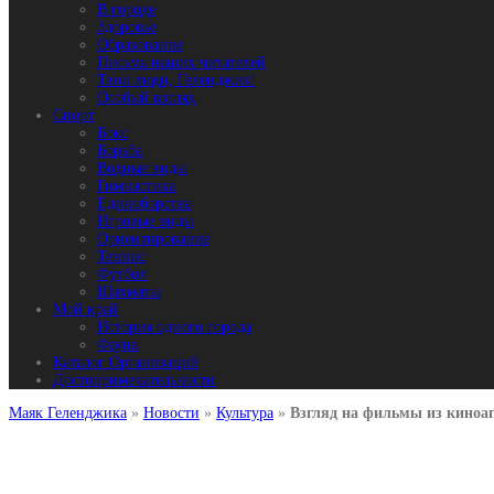
В городе
Здоровье
Образование
Письма наших читателей
Твои люди, Геленджик!
Особый взгляд
Спорт
Бокс
Борьба
Водные виды
Гимнастика
Единоборства
Игровые виды
Ориентирование
Теннис
Футбол
Шахматы
Мой край
История одного города
Фауна
Каталог Организаций
Достопримечательности
Маяк Геленджика
»
Новости
»
Культура
»
Взгляд на фильмы из киноап