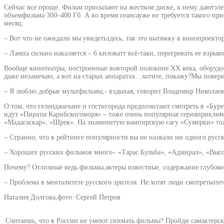
Сейчас все проще. Фильм присылают на жестком диске, к нему даютэлек
объемфильма 300–400 Гб. А во время сеансауже не требуется такого п
месяц.
– Вот что не ожидали мы увидетьздесь, так это вытяжку в кинопроект
– Лампа сильно накаляется – 6 киловатт всё-таки, перегревать ее взрыв
Вообще кинотеатры, построенные вовторой половине ХХ века, оборудо
даже незамечаю, а вот на старых аппаратах…хотите, покажу?Мы повери
– Я люблю добрые мультфильмы,- вздыхая, говорит Владимир Николаеви
О том, что геленджичане и гостигорода предпочитают смотреть в «Бур
идут «Пираты Карибскогоморя» – тоже очень популярная серияприклю
«Мадагаскар», «Шрек». На знаменитую вампирскую сагу «Сумерки» то
– Странно, что в рейтинге популярности вы не назвали ни одного рус
– Хороших русских фильмов много– «Тарас Бульба», «Адмирал», «Высо
Почему? Отличные ведь фильмы,актеры известные, содержание глубоко
– Проблема в менталитете русского зрителя. Не хотят люди смотретьо
Наталия Долгова,фото: Сергей Петров
Считаешь, что в России не умеют снимать фильмы? Пройди самактерски