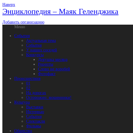
Наверх
Энциклопедия – Маяк Геленджика
Добавить организацию
Меню
События
Актуальная тема
События
У наших соседей
Конкурсы
Девушка месяца
Рецепты
Слово не воробей
Фотофакт
Происшествия
01
02
На дорогах
Осторожно: мошенники!
Культура
Выставки
Интервью
События
Спектакли
Фильмы
Общество