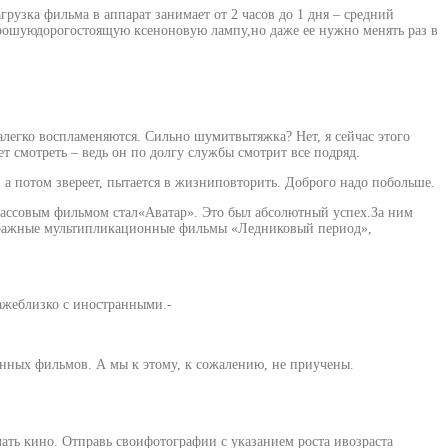
рузка фильма в аппарат занимает от 2 часов до 1 дня – средний
хорошуюдорогостоящую ксеноновую лампу,но даже ее нужно менять раз в
егко воспламеняются. Сильно шумитвытяжка? Нет, я сейчас этого
 смотреть – ведь он по долгу службы смотрит все подряд.
 а потом звереет, пытается в жизниповторить. Доброго надо побольше.
 кассовым фильмом стал«Аватар». Это был абсолютный успех.За ним
етражные мультипликационные фильмы «Ледниковый период»,
ажеблизко с иностранными.-
анных фильмов. А мы к этому, к сожалению, не приучены.
ать кино. Отправь своифотографии с указанием роста ивозраста