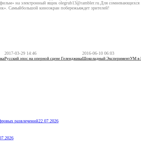
фильм» на электронный ящик olegrub13@rambler.ru.Для сомневающихся 
ик». Самыйбольшой киноэкран побережьяждет зрителей!
2017-03-29 14:46
2016-06-10 06:03
ика
Русский эпос на оперной сцене Геленджика
Шоколадный ЭкспериментУМ в 
ифровых развлечений
22.07.2026
07.2026