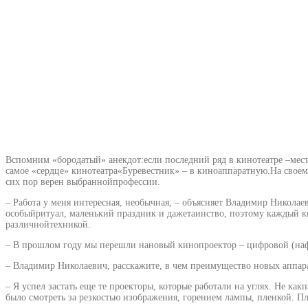
Вспомним «бородатый» анекдот:если последний ряд в кинотеатре –мест
самое «сердце» кинотеатра«Буревестник» – в киноаппаратную.На своем
сих пор верен выбраннойпрофессии.
– Работа у меня интересная, необычная, – объясняет Владимир Николае
особыйритуал, маленький праздник и дажетаинство, поэтому каждый к
различнойтехникой.
– В прошлом году мы перешли нановый кинопроектор – цифровой (нафо
– Владимир Николаевич, расскажите, в чем преимущество новых аппар
– Я успел застать еще те проекторы, которые работали на углях. Не ка
было смотреть за резкостью изображения, горением лампы, пленкой. Пл