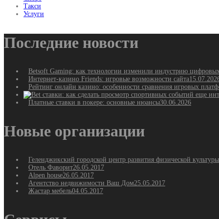
Такси
Услуги
Последние новости
Betsoft Gaming: как технологии изменили индустрию цифровы
Интернет-казино Friends: игровые возможности сайта
15.07.202
Рейтинг онлайн казино: особенности сравнения игровых плат
Платные ставки в покере: основные нюансы
30.06.2026
Новые организации
Геленджикский городской центр развития физической культуры
Отель Фаворит
26.05.2017
Alpen house
26.05.2017
Агентство недвижимости Ваш Дом
25.05.2017
Жастар мебель
04.05.2017