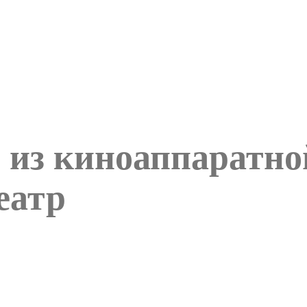
 из киноаппаратно
еатр