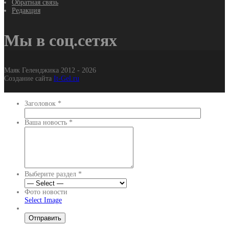
Обратная связь
Редакция
Мы в соц.сетях
Маяк Геленджика 2012 - 2026
Создание сайта
It-Gel.ru
Заголовок
*
Ваша новость
*
Выберите раздел
*
Фото новости
Select Image