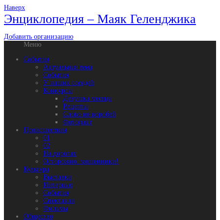
Наверх
Энциклопедия – Маяк Геленджика
Добавить организацию
Меню
События
Актуальная тема
События
У наших соседей
Конкурсы
Девушка месяца
Рецепты
Слово не воробей
Фотофакт
Происшествия
01
02
На дорогах
Осторожно: мошенники!
Культура
Выставки
Интервью
События
Спектакли
Фильмы
Общество