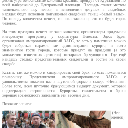
десять утра белоснежные колонны красавиц пройдут от Курзальной по
всей набережной до Центральной площади. Площадь станет местом
танцевального шоу невест, в исполнении девушек в свадебных
нарядах будет исполнен популярный свадебный танец «белый вальс».
По поводу количества невест, то пока заявлено, что их будет сорок
человек.
На этом праздник невест не заканчивается, организаторы придумали
интересную программу у скульптуры Невесты. Здесь будет
организован импровизированный ЗАГС, то есть у памятника можно
будет собраться парами, где администрация курорта, и всего
знаменитые гости города, которые приедут на праздник (а это
множество известных артистов) поздравят брачующихся. Где ещё
найдёшь столько представительных свидетелей и гостей на своей
свадьбе.
Кстати, там же можно и симулировать свой брак, то есть пожениться
понарошку. Представители импровизированного ЗАГСа с
удовольствием поженят вас в шуточной форме в сквере «Нетания».
Более того, всем шуточно брачующимся выдадут документ, который
подтверждает свершившееся. Курортные свидетельства о браки
хорошая возможность запомнить эти весёлые дни.
Похожие записи:
(Нет
оценок)