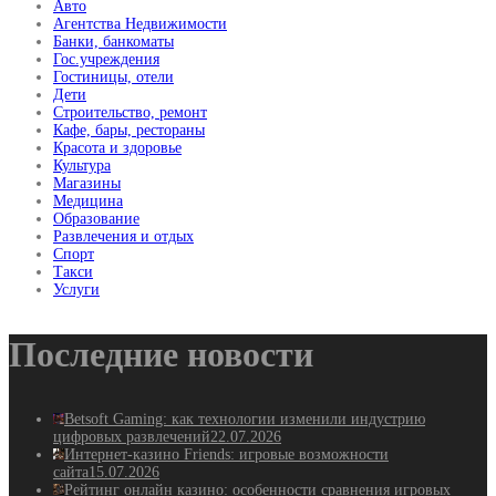
Авто
Агентства Недвижимости
Банки, банкоматы
Гос.учреждения
Гостиницы, отели
Дети
Строительство, ремонт
Кафе, бары, рестораны
Красота и здоровье
Культура
Магазины
Медицина
Образование
Развлечения и отдых
Спорт
Такси
Услуги
Последние новости
Betsoft Gaming: как технологии изменили индустрию
цифровых развлечений
22.07.2026
Интернет-казино Friends: игровые возможности
сайта
15.07.2026
Рейтинг онлайн казино: особенности сравнения игровых