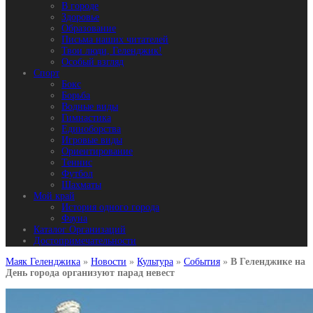
В городе
Здоровье
Образование
Письма наших читателей
Твои люди, Геленджик!
Особый взгляд
Спорт
Бокс
Борьба
Водные виды
Гимнастика
Единоборства
Игровые виды
Ориентирование
Теннис
Футбол
Шахматы
Мой край
История одного города
Фауна
Каталог Организаций
Достопримечательности
Маяк Геленджика
»
Новости
»
Культура
»
События
»
В Геленджике на
День города организуют парад невест