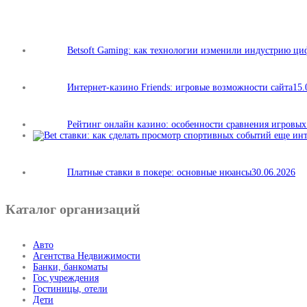
Betsoft Gaming: как технологии изменили индустрию ц
Интернет-казино Friends: игровые возможности сайта
15.
Рейтинг онлайн казино: особенности сравнения игровы
Платные ставки в покере: основные нюансы
30.06.2026
Каталог организаций
Авто
Агентства Недвижимости
Банки, банкоматы
Гос.учреждения
Гостиницы, отели
Дети