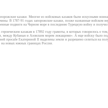
апорожские казаки. Многие из войсковых казаков были искусными воинам
чины. В 1787-91 годах запорожские казаки, позже названные войском в
 военные подвиги на Черном море в последнюю Турецкую войну и получил
ероическим казакам в 17892 году грамоты, в которых говорилось о том
ями, между Кубанью и Азовским морем лежащими». А еще войску было под
вней просьбе Екатериной II выделены земли и разрешено селиться на по
и на новых южных границах России.