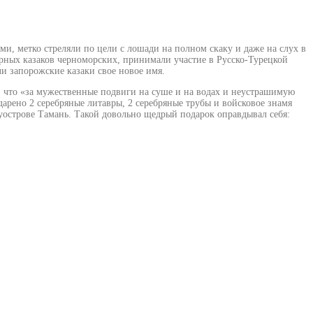
и, метко стреляли по цели с лошади на полном скаку и даже на слух в
ерных казаков черноморских, принимали участие в Русско-Турецкой
и запорожские казаки свое новое имя.
, что «за мужественные подвиги на суше и на водах и неустрашимую
арено 2 серебряные литавры, 2 серебряные трубы и войсковое знамя
луострове Тамань. Такой довольно щедрый подарок оправдывал себя: