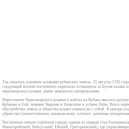
Так началось освоение казаками кубанских земель. 25 августа 1792 г
следующей весной постепенно переехали оставшиеся за Бугом казаки и
черноморских казаков, ранее звавшихся запорожскими.
Переселение Черноморского казачьего войска на Кубань явилось крупн
Кубанью и Еей, морями Черным и Азовским и устьем Лабы. Всего перее
обустройства земель и общества казаки перенесли с собой. В центре с
убранство соответствовало запорожскому «стилю»: длинные опущенные 
Постепенно начали строиться города, одним из первых стал Екатерино
Фанагорийский, Бейсугский, Ейский, Григорьевский), где управляющ