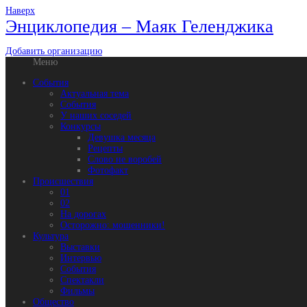
Наверх
Энциклопедия – Маяк Геленджика
Добавить организацию
Меню
События
Актуальная тема
События
У наших соседей
Конкурсы
Девушка месяца
Рецепты
Слово не воробей
Фотофакт
Происшествия
01
02
На дорогах
Осторожно: мошенники!
Культура
Выставки
Интервью
События
Спектакли
Фильмы
Общество