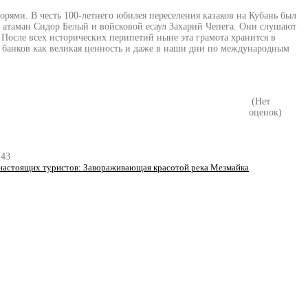
рями. В честь 100-летнего юбилея переселения казаков на Кубань был
й атаман Сидор Белый и войсковой есаул Захарий Чепега. Они слушают
 После всех исторических перипетий ныне эта грамота хранится в
х банков как великая ценность и даже в наши дни по международным
(Нет
оценок)
:43
 настоящих туристов: Завораживающая красотой река Мезмайка