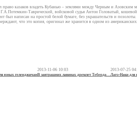
л право казаков владеть Кубанью – землями между Черным и Азовским мо
ь Г.А.Потемкин-Таврический, войсковой судья Антон Головатый, кошево
ент был написан на простой белой бумаге, без украшательств и позолоты.
верждают, что это копия, оригинал же хранится в одном из американски
2013-11-06 10:03
2013-07-25 04
для юных геленджичан
В завтрашних лавинах дремлет Теберда…
Лаго-Наки для