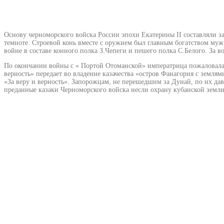
Основу черноморского войска России эпохи Екатерины II составляли з
темноте. Строевой конь вместе с оружием был главным богатством муж
войне в составе конного полка З.Чепеги и пешего полка С.Белого. За
По окончании войны с « Портой Отоманской» императрица пожаловала г
верность» передает во владение казачества «остров Фанагория с земл
«За веру и верность». Запорожцам, не перешедшим за Дунай, по их да
преданные казаки Черноморского войска несли охрану кубанской земл