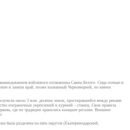
д командованием войскового полковника Саввы Белого. Сюда осенью и
еление и заняли край, позже названный Черноморией, по имени
получили около 3 млн. десятин земли, простиравшейся между реками
ьство пограничных укреплений и куреней – станиц. Свои правила
ерковь, где по традиции хранились казацкие регалии. Внешнее
и
на была разделена на пять округов (Екатеринодарский,