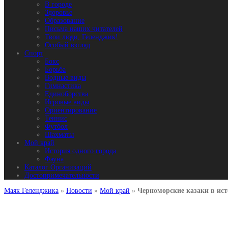
В городе
Здоровье
Образование
Письма наших читателей
Твои люди, Геленджик!
Особый взгляд
Спорт
Бокс
Борьба
Водные виды
Гимнастика
Единоборства
Игровые виды
Ориентирование
Теннис
Футбол
Шахматы
Мой край
История одного города
Фауна
Каталог Организаций
Достопримечательности
Маяк Геленджика
»
Новости
»
Мой край
»
Черноморские казаки в ис