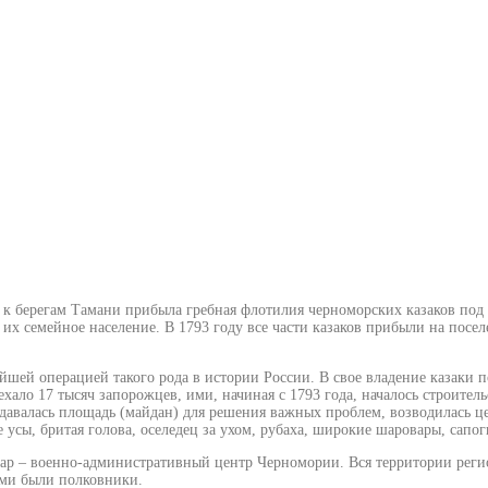
ода к берегам Тамани прибыла гребная флотилия черноморских казаков по
 их семейное население. В 1793 году все части казаков прибыли на пос
ейшей операцией такого рода в истории России. В свое владение казаки 
хало 17 тысяч запорожцев, ими, начиная с 1793 года, началось строител
оздавалась площадь (майдан) для решения важных проблем, возводилась ц
усы, бритая голова, оселедец за ухом, рубаха, широкие шаровары, сапог
дар – военно-административный центр Черномории. Вся территории регио
ими были полковники.