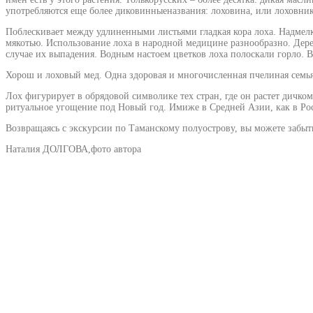
употребляются еще более диковинныеназвания: лоховина, или лоховник
Поблескивает между удлиненными листьями гладкая кора лоха. Надмел
мякотью. Использование лоха в народной медицине разнообразно. Дере
случае их выпадения. Водным настоем цветков лоха полоскали горло.
Хорош и лоховый мед. Одна здоровая и многочисленная пчелиная семьям
Лох фигурирует в обрядовой символике тех стран, где он растет дичком
ритуальное угощение под Новый год. Имиже в Средней Азии, как в Росс
Возвращаясь с экскурсии по Таманскому полуострову, вы можете забытьв
Наталия ДОЛГОВА,фото автора