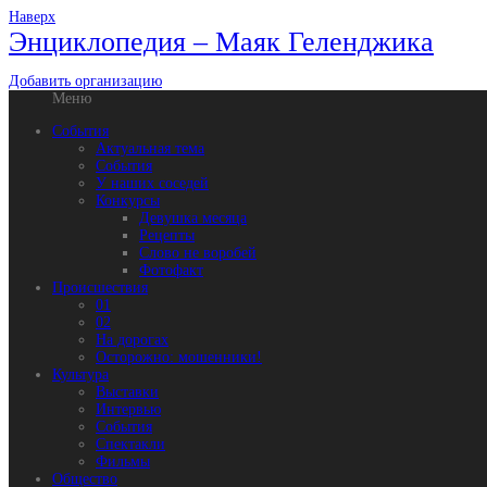
Наверх
Энциклопедия – Маяк Геленджика
Добавить организацию
Меню
События
Актуальная тема
События
У наших соседей
Конкурсы
Девушка месяца
Рецепты
Слово не воробей
Фотофакт
Происшествия
01
02
На дорогах
Осторожно: мошенники!
Культура
Выставки
Интервью
События
Спектакли
Фильмы
Общество