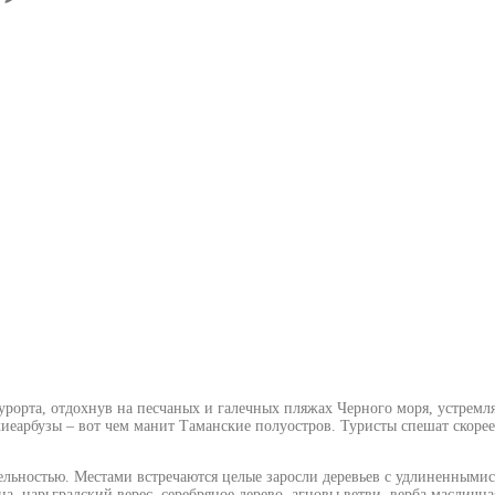
курорта, отдохнув на песчаных и галечных пляжах Черного моря, устремл
киеарбузы – вот чем манит Таманские полуостров. Туристы спешат скорее 
тельностью. Местами встречаются целые заросли деревьев с удлиненнымис
ина, царьградский верес, серебряное дерево, агновы ветви, верба маслич