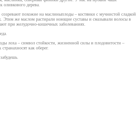
к оливкового дерева.
 созревают похожие на маслиныплоды – костянки с мучнистой сладкой
ах. Этим же маслом растирали ноющие суставы и смазывали волосы в
ывают при желудочно-кишечных заболеваниях.
еда.
.Плоды лоха – символ стойкости, жизненной силы и плодовитости –
странахносят как оберег.
 забудешь.