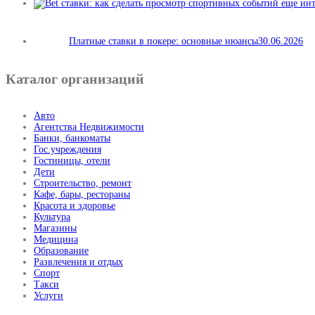
Платные ставки в покере: основные нюансы
30.06.2026
Каталог организаций
Авто
Агентства Недвижимости
Банки, банкоматы
Гос.учреждения
Гостиницы, отели
Дети
Строительство, ремонт
Кафе, бары, рестораны
Красота и здоровье
Культура
Магазины
Медицина
Образование
Развлечения и отдых
Спорт
Такси
Услуги