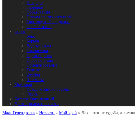
В городе
Здоровье
Образование
Письма наших читателей
Твои люди, Геленджик!
Особый взгляд
Спорт
Бокс
Борьба
Водные виды
Гимнастика
Единоборства
Игровые виды
Ориентирование
Теннис
Футбол
Шахматы
Мой край
История одного города
Фауна
Каталог Организаций
Достопримечательности
Маяк Геленджика
»
Новости
»
Мой край
»
Лох – это не судьба, а симв