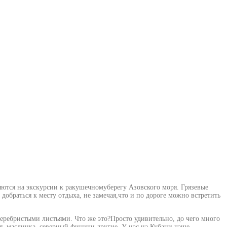
яются на экскурсии к ракушечномуберегу Азовского моря. Грязевые
добраться к месту отдыха, не замечая,что и по дороге можно встретить
еребристыми листьями. Что же это?Просто удивительно, до чего много
ная, маслинка, северный финики другие. У нас на Кубани чаше