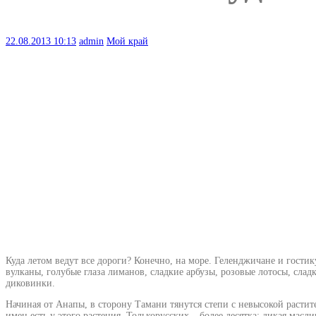
22.08.2013
10:13
admin
Мой край
Куда летом ведут все дороги? Конечно, на море. Геленджичане и гости
вулканы, голубые глаза лиманов, сладкие арбузы, розовые лотосы, слад
диковинки.
Начиная от Анапы, в сторону Тамани тянутся степи с невысокой расти
имен есть у этого растения. Толькорусских – более десятка: дикая масл