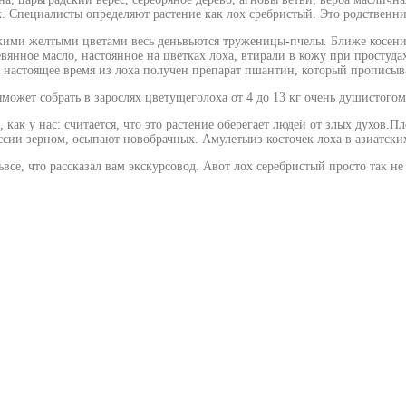
. Специалисты определяют растение как лох сребристый. Это родственни
кими желтыми цветами весь деньвьются труженицы-пчелы. Ближе косени
вянное масло, настоянное на цветках лоха, втирали в кожу при простуд
 В настоящее время из лоха получен препарат пшантин, который пропис
ожет собрать в зарослях цветущеголоха от 4 до 13 кг очень душистогом
, как у нас: считается, что это растение оберегает людей от злых духов
ии зерном, осыпают новобрачных. Амулетыиз косточек лоха в азиатских 
се, что рассказал вам экскурсовод. Авот лох серебристый просто так не