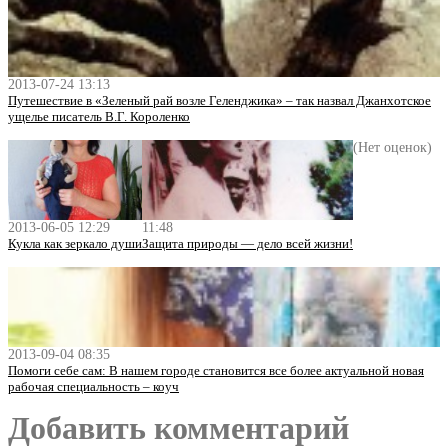
2013-07-24 13:13
Путешествие в «Зеленый рай возле Геленджика» – так назвал Джанхотское
ущелье писатель В.Г. Короленко
(Нет оценок)
2013-06-05 12:29
11:48
Кукла как зеркало души
Защита природы ― дело всей жизни!
2013-09-04 08:35
Помоги себе сам: В нашем городе становится все более актуальной новая
рабочая специальность – коуч
Добавить комментарий