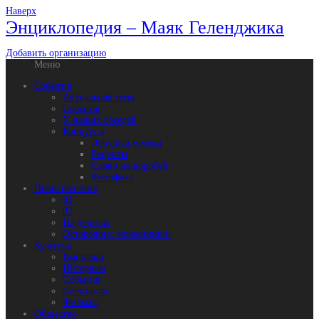
Наверх
Энциклопедия – Маяк Геленджика
Добавить организацию
Меню
События
Актуальная тема
События
У наших соседей
Конкурсы
Девушка месяца
Рецепты
Слово не воробей
Фотофакт
Происшествия
01
02
На дорогах
Осторожно: мошенники!
Культура
Выставки
Интервью
События
Спектакли
Фильмы
Общество