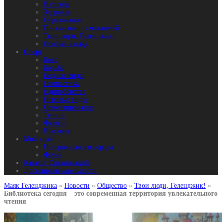
В городе
Здоровье
Образование
Письма наших читателей
Твои люди, Геленджик!
Особый взгляд
Спорт
Бокс
Борьба
Водные виды
Гимнастика
Единоборства
Игровые виды
Ориентирование
Теннис
Футбол
Шахматы
Мой край
История одного города
Фауна
Каталог Организаций
Достопримечательности
Маяк Геленджика
»
Новости
»
Общество
»
Твои люди, Геленджик!
»
Библиотека сегодня – это современная территория увлекательного
чтения