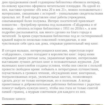
дню празднования своей годовщины библиотека обновила интерьер,
по-новому красочно оформила читательские площадки. На одной из
них, выставке-хронике «Из века 20 в век 21», можно познакомиться с
материалами, связанными с историей – уникальными свидетельствами
прошлых лет. В ней представлен опыт работы учреждения,
охватывающий более полувека. Интерес посетителей привлекает
новшество – буктрейлер-хроника под названием «Гайдаровка и её
команда – летопись истории библиотеки с 1951 по 2016гг.», в нем
подробно рассказывается, как много сделано на благо города и
читателей. За время существования библиотеки под ее гостеприимной
крышей выросло несколько поколений геленджичан, и они
чувствовали себя здесь как дома, открывая удивительный мир книг.
И сегодня малыши, интересующиеся книгами, переступая порог
«гайдаровки», словно попадают в королевство книг: перед ними
открывают двери уютные залы, украшенные яркими, интересными
выставками лучших детских книг и познавательных журналов. Для
маленьких книголюбов созданы условия, чтобы они смогли с пользой
провести свободное время: побывать в литературных путешествиях,
поучаствовать в громких чтениях, обсуждениях книг, викторинах,
театрализованных играх, увлекательных квестах, позволяющих
сделать досуг не только интересным, но и полезным. А всегда
приветливые и доброжелательные работники библиотеки с радостью
помогут выбрать нужную книгу, чтобы она стала не только сшитой
пачкой страниц, а мудрым советником для каждого из них.
Похожие записи: