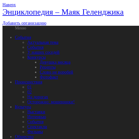
Наверх
Энциклопедия – Маяк Геленджика
Добавить организацию
Меню
События
Актуальная тема
События
У наших соседей
Конкурсы
Девушка месяца
Рецепты
Слово не воробей
Фотофакт
Происшествия
01
02
На дорогах
Осторожно: мошенники!
Культура
Выставки
Интервью
События
Спектакли
Фильмы
Общество