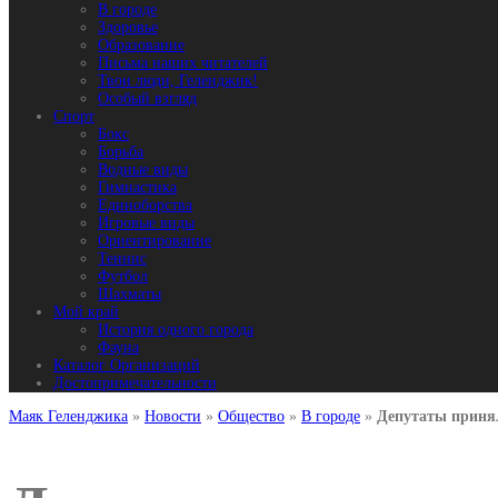
В городе
Здоровье
Образование
Письма наших читателей
Твои люди, Геленджик!
Особый взгляд
Спорт
Бокс
Борьба
Водные виды
Гимнастика
Единоборства
Игровые виды
Ориентирование
Теннис
Футбол
Шахматы
Мой край
История одного города
Фауна
Каталог Организаций
Достопримечательности
Маяк Геленджика
»
Новости
»
Общество
»
В городе
»
Депутаты принял