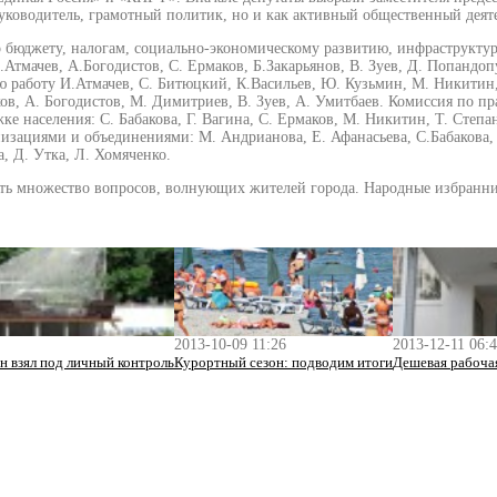
руководитель, грамотный политик, но и как активный общественный деят
 бюджету, налогам, социально-экономическому развитию, инфраструкту
тмачев, А.Богодистов, С. Ермаков, Б.Закарьянов, В. Зуев, Д. Попандопу
ю работу И.Атмачев, С. Битюцкий, К.Васильев, Ю. Кузьмин, М. Никитин,
в, А. Богодистов, М. Димитриев, В. Зуев, А. Умитбаев. Комиссия по п
е населения: С. Бабакова, Г. Вагина, С. Ермаков, М. Никитин, Т. Степа
зациями и объединениями: М. Андрианова, Е. Афанасьева, С.Бабакова, Г
, Д. Утка, Л. Хомяченко.
ить множество вопросов, волнующих жителей города. Народные избранник
2013-10-09 11:26
2013-12-11 06:
н взял под личный контроль
Курортный сезон: подводим итоги
Дешевая рабочая