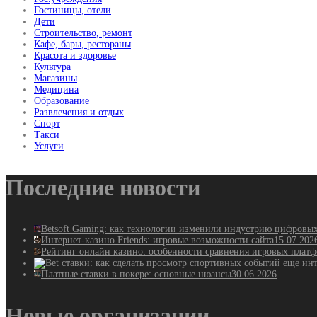
Гостиницы, отели
Дети
Строительство, ремонт
Кафе, бары, рестораны
Красота и здоровье
Культура
Магазины
Медицина
Образование
Развлечения и отдых
Спорт
Такси
Услуги
Последние новости
Betsoft Gaming: как технологии изменили индустрию цифровы
Интернет-казино Friends: игровые возможности сайта
15.07.202
Рейтинг онлайн казино: особенности сравнения игровых плат
Платные ставки в покере: основные нюансы
30.06.2026
Новые организации