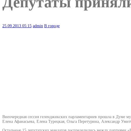
Депутаты приняли
25.09.2013
05:15
admin
В городе
Внеочередная сессия геленджикских парламентариев прошла в Думе му
Елена Афанасьева, Елена Турецкая, Ольга Перетурина, Александр Уми
Остальные 15 депутатских мандатов распределились между партиями «Е