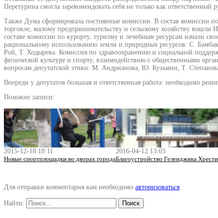
Перетурина смогла зарекомендовать себя не только как ответственный 
Также Дума сформировала постоянные комиссии. В состав комиссии по
торговле, малому предпринимательству и сельскому хозяйству вошли И.А
составе комиссии по курорту, туризму и лечебным ресурсам начали сво
рациональному использованию земли и природных ресурсов: С. Бамбако
Рой, Т. Ходырева. Комиссия по здравоохранению и социальной поддержк
физической культуре и спорту, взаимодействию с общественными органи
вопросам депутатской этики: М. Андрианова, Ю. Кузьмин, Т. Степанова
Впереди у депутатов большая и ответственная работа: необходимо реш
Похожие записи:
2015-12-18 18:11
2016-04-12 13:03
Новые спортплощадки во дворах города
Благоустройство Геленджика Хрести
Для отправки комментария вам необходимо
авторизоваться
.
Найти: