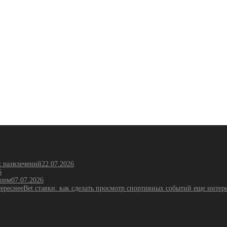
х развлечений
22.07.2026
6
форм
07.07.2026
Bet ставки: как сделать просмотр спортивных событий еще интер