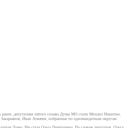
ь ранее, депутатами пятого созыва Думы МО стали Михаил Никитин,
 Закарьянов, Иван Атмачев, избранные по одномандатным округам.
дателя Думы. Им стала Ольга Перетурина. По словам депутатов, Ольга