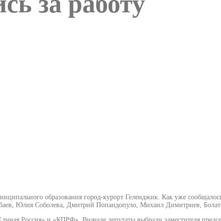
сь за работу
ниципального образования город-курорт Геленджик. Как уже сообщалос
тбаев, Юлия Соболева, Дмитрий Попандопуло, Михаил Димитриев, Болат
диная Россия» и «КПРФ». Вначале депутаты выбрали заместителя предсе