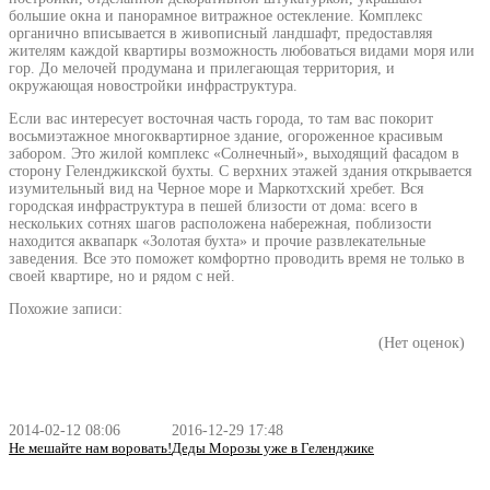
большие окна и панорамное витражное остекление. Комплекс
органично вписывается в живописный ландшафт, предоставляя
жителям каждой квартиры возможность любоваться видами моря или
гор. До мелочей продумана и прилегающая территория, и
окружающая новостройки инфраструктура.
Если вас интересует восточная часть города, то там вас покорит
восьмиэтажное многоквартирное здание, огороженное красивым
забором. Это жилой комплекс «Солнечный», выходящий фасадом в
сторону Геленджикской бухты. С верхних этажей здания открывается
изумительный вид на Черное море и Маркотхский хребет. Вся
городская инфраструктура в пешей близости от дома: всего в
нескольких сотнях шагов расположена набережная, поблизости
находится аквапарк «Золотая бухта» и прочие развлекательные
заведения. Все это поможет комфортно проводить время не только в
своей квартире, но и рядом с ней.
Похожие записи:
(Нет оценок)
2014-02-12 08:06
2016-12-29 17:48
Не мешайте нам воровать!
Деды Морозы уже в Геленджике