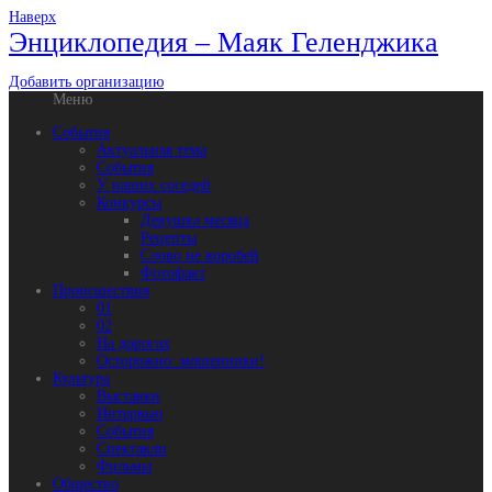
Наверх
Энциклопедия – Маяк Геленджика
Добавить организацию
Меню
События
Актуальная тема
События
У наших соседей
Конкурсы
Девушка месяца
Рецепты
Слово не воробей
Фотофакт
Происшествия
01
02
На дорогах
Осторожно: мошенники!
Культура
Выставки
Интервью
События
Спектакли
Фильмы
Общество