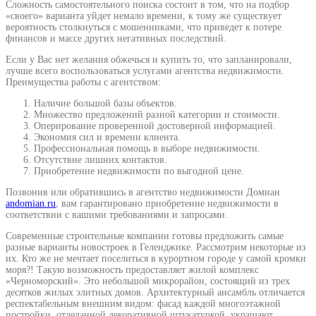
Сложность самостоятельного поиска состоит в том, что на подбор
«своего» варианта уйдет немало времени, к тому же существует
вероятность столкнуться с мошенниками, что приведет к потере
финансов и массе других негативных последствий.
Если у Вас нет желания обжечься и купить то, что запланировали,
лучше всего воспользоваться услугами агентства недвижимости.
Преимущества работы с агентством:
Наличие большой базы объектов.
Множество предложений разной категории и стоимости.
Оперирование проверенной достоверной информацией.
Экономия сил и времени клиента.
Профессиональная помощь в выборе недвижимости.
Отсутствие лишних контактов.
Приобретение недвижимости по выгодной цене.
Позвонив или обратившись в агентство недвижимости Домиан
andomian.ru
, вам гарантировано приобретение недвижимости в
соответствии с вашими требованиями и запросами.
Современные строительные компании готовы предложить самые
разные варианты новостроек в Геленджике. Рассмотрим некоторые из
их. Кто же не мечтает поселиться в курортном городе у самой кромки
моря?! Такую возможность предоставляет жилой комплекс
«Черноморский». Это небольшой микрорайон, состоящий из трех
десятков жилых элитных домов. Архитектурный ансамбль отличается
респектабельным внешним видом: фасад каждой многоэтажной
постройки, отделанной декоративной штукатуркой, украшают