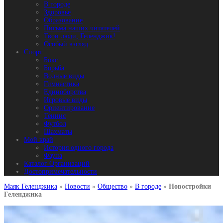
В городе
Здоровье
Образование
Письма наших читателей
Твои люди, Геленджик!
Особый взгляд
Спорт
Бокс
Борьба
Водные виды
Гимнастика
Единоборства
Игровые виды
Ориентирование
Теннис
Футбол
Шахматы
Мой край
История одного города
Фауна
Каталог Организаций
Достопримечательности
Маяк Геленджика
»
Новости
»
Общество
»
В городе
»
Новостройки
Геленджика