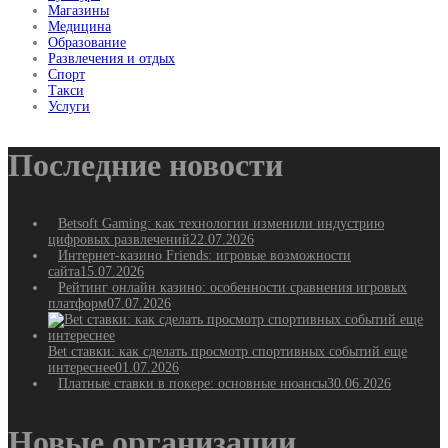
Магазины
Медицина
Образование
Развлечения и отдых
Спорт
Такси
Услуги
Последние новости
Betsoft Gaming: как технологии изменили индустрию
цифровых развлечений
22.07.2026
Интернет-казино Friends: игровые возможности
сайта
15.07.2026
Рейтинг онлайн казино: особенности сравнения игровых
платформ
07.07.2026
Bet ставки: как сделать просмотр спортивных событий еще
интереснее
01.07.2026
Платные ставки в покере: основные нюансы
30.06.2026
Новые организации