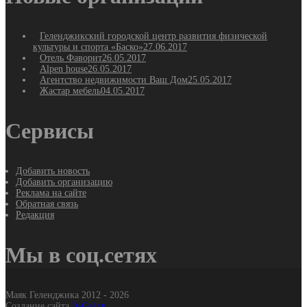
Геленджикский городской центр развития физической
культуры и спорта «Баско»
27.06.2017
Отель Фаворит
26.05.2017
Alpen house
26.05.2017
Агентство недвижимости Ваш Дом
25.05.2017
Жастар мебель
04.05.2017
Сервисы
Добавить новость
Добавить организацию
Реклама на сайте
Обратная связь
Редакция
Мы в соц.сетях
Маяк Геленджика 2012 - 2026
Создание сайта
It-Gel.ru