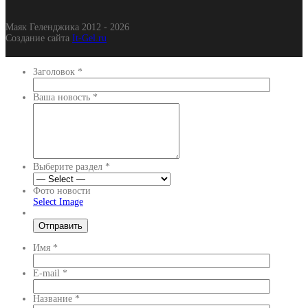
Маяк Геленджика 2012 - 2026
Создание сайта
It-Gel.ru
Заголовок
*
Ваша новость
*
Выберите раздел
*
Фото новости
Select Image
Имя
*
E-mail
*
Название
*