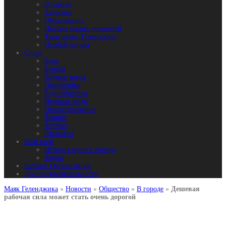
В городе
Здоровье
Образование
Письма наших читателей
Твои люди, Геленджик!
Особый взгляд
Спорт
Бокс
Борьба
Водные виды
Гимнастика
Единоборства
Игровые виды
Ориентирование
Теннис
Футбол
Шахматы
Мой край
История одного города
Фауна
Каталог Организаций
Достопримечательности
Маяк Геленджика
»
Новости
»
Общество
»
В городе
»
Дешевая
рабочая сила может стать очень дорогой