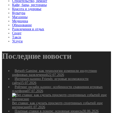
Строительство, ремонт
Кафе, бары, рестораны
Красота и здоровье
Культура
Магазины
Медицина
Образование
Развлечения и отдых
Спорт
Такси
Услуги
Последние новости
Betsoft Gaming: как технологии изменили индустрию
цифровых развлечений
22.07.2026
Интернет-казино Friends: игровые возможности
сайта
15.07.2026
Рейтинг онлайн казино: особенности сравнения игровых
платформ
07.07.2026
Bet ставки: как сделать просмотр спортивных событий еще
интереснее
01.07.2026
Платные ставки в покере: основные нюансы
30.06.2026