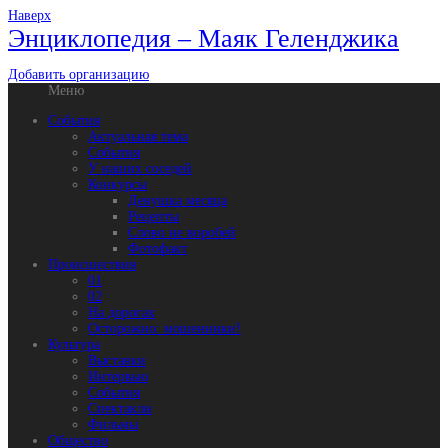
Наверх
Энциклопедия – Маяк Геленджика
Добавить организацию
Меню
События
Актуальная тема
События
У наших соседей
Конкурсы
Девушка месяца
Рецепты
Слово не воробей
Фотофакт
Происшествия
01
02
На дорогах
Осторожно: мошенники!
Культура
Выставки
Интервью
События
Спектакли
Фильмы
Общество