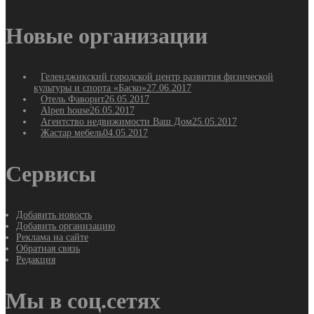
Новые организации
Геленджикский городской центр развития физической
культуры и спорта «Баско»
27.06.2017
Отель Фаворит
26.05.2017
Alpen house
26.05.2017
Агентство недвижимости Ваш Дом
25.05.2017
Жастар мебель
04.05.2017
Сервисы
Добавить новость
Добавить организацию
Реклама на сайте
Обратная связь
Редакция
Мы в соц.сетях