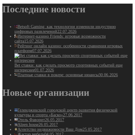
Последние новости
Betsoft Gaming: как технологии изменили индустрию
цифровых развлечений
22.07.2026
Интернет-казино Friends: игровые возможности
сайта
15.07.2026
Рейтинг онлайн казино: особенности сравнения игровых
платформ
07.07.2026
Bet ставки: как сделать просмотр спортивных событий еще
интереснее
01.07.2026
Платные ставки в покере: основные нюансы
30.06.2026
Новые организации
Геленджикский городской центр развития физической
культуры и спорта «Баско»
27.06.2017
Отель Фаворит
26.05.2017
Alpen house
26.05.2017
Агентство недвижимости Ваш Дом
25.05.2017
Жастар мебель
04.05.2017