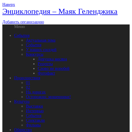
Наверх
Энциклопедия – Маяк Геленджика
Добавить организацию
Меню
События
Актуальная тема
События
У наших соседей
Конкурсы
Девушка месяца
Рецепты
Слово не воробей
Фотофакт
Происшествия
01
02
На дорогах
Осторожно: мошенники!
Культура
Выставки
Интервью
События
Спектакли
Фильмы
Общество