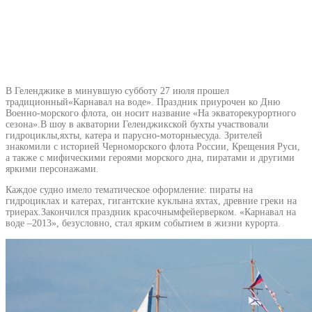
В Геленджике в минувшую субботу 27 июля прошел
традиционный«Карнавал на воде». Праздник приурочен ко Дню
Военно-морского флота, он носит название «На экваторекурортного
сезона».В шоу в акватории Геленджикской бухты участвовали
гидроциклы,яхты, катера и парусно-моторныесуда. Зрителей
знакомили с историей Черноморского флота России, Крещения Руси,
а также с мифическими героями морского дна, пиратами и другими
яркими персонажами.
Каждое судно имело тематическое оформление: пираты на
гидроциклах и катерах, гигантские куклына яхтах, древние греки на
триерах.Закончился праздник красочнымфейерверком. «Карнавал на
воде –2013», безусловно, стал ярким событием в жизни курорта.