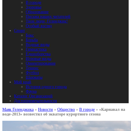
В городе
Здоровье
Образование
Письма наших читателей
Твои люди, Геленджик!
Особый взгляд
Спорт
Бокс
Борьба
Водные виды
Гимнастика
Единоборства
Игровые виды
Ориентирование
Теннис
Футбол
Шахматы
Мой край
История одного города
Фауна
Каталог Организаций
Достопримечательности
Маяк Геленджика
»
Новости
»
Общество
»
В городе
»
«Карнавал на
воде-2013» возвестил об экваторе курортного сезона