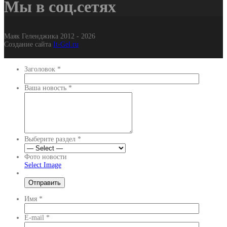
Мы в соц.сетях
Маяк Геленджика 2012 - 2026
Создание сайта
It-Gel.ru
Заголовок
*
Ваша новость
*
Выберите раздел
*
Фото новости
Select Image
Имя
*
E-mail
*