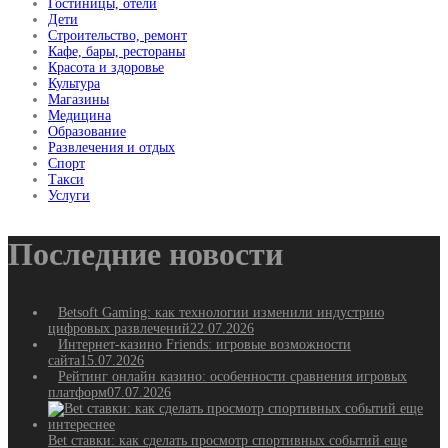
Гостиницы, отели
Дети
Строительство, ремонт
Кафе, бары, рестораны
Красота и здоровье
Культура
Магазины
Медицина
Образование
Развлечения и отдых
Спорт
Такси
Услуги
Последние новости
Betsoft Gaming: как технологии изменили индустрию
цифровых развлечений
22.07.2026
Интернет-казино Friends: игровые возможности
сайта
15.07.2026
Рейтинг онлайн казино: особенности сравнения игровых
платформ
07.07.2026
Bet ставки: как сделать просмотр спортивных событий еще