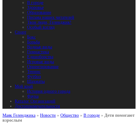
В городе
Здоровье
Образование
Письма наших читателей
Твои люди, Геленджик!
Особый взгляд
Спорт
Бокс
Борьба
Водные виды
Гимнастика
Единоборства
Игровые виды
Ориентирование
Теннис
Футбол
Шахматы
Мой край
История одного города
Фауна
Каталог Организаций
Достопримечательности
Маяк Геленджика
»
Новости
»
Общество
»
В городе
»
Дети помогают
взрослым