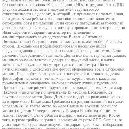
водитель отвечает не только за себя и своих пассажиров, но и за
безопасность пешеходов. Как сообщили «МГ» сотрудники роты ДПС,
рисунки должны заставить нарушителей задуматься об
ответственности на дорогах, к которой их призывает не только закон,
но и дети. Когда ребята закончили свои ««послания» водителям,
сотрудники роты пригласили их на стоянку патрульных автомобилей
для познавательной экскурсии, которую проводили инженер по связи
Иван Сарычев и старший инспектор по исполнению
административного законодательства Виталий Литвинов.
Пятиклассники обступили один из патрульных автомобилей со всех
сторон. Школьникам продемонстрировали несколько видов
предупреждающих сигналов, рассказали об оснащении автомобиля
различной современной техникой. Детям показали, где на патрульных
машинах указаны телефоны доверия и дежурной части, в каких
жизненных ситуациях могут пригодиться эти номера. После
пятиклассники с удовольствием фотографировались возле служебных
машин. Пока ребята были увлечены экскурсией и резвились, делая
фотографии на память, члены жюри конкурса вместе с классным
руководителем совещались, выбирая пятерку лучших художников.
Призы за лучшие рисунки вручали и.о. командира полка Александр
Пахомов и инспектор по пропаганде Викторина Василенко. За
почетное первое место Дарье Дремлюге подарили роликовые коньки.
За второе место Владислава Грибанова наградили машиной на пульте
управления. За третье место Анжеле Степанян вручили большого
мягкого медведя. Четвертое место у Дамира Вахабиева, пятое – у
Алины Тюриной. Этим ребятам подарили настольные игры. Кроме
того, первую тройку наградили грамотами от роты ДПС. Остальные
участники конкурса тоже получили подарки: девочкам – наборы для