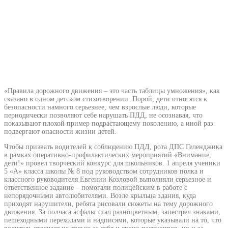
«Правила дорожного движения – это часть таблицы умножения», как
сказано в одном детском стихотворении. Порой, дети относятся к
безопасности намного серьезнее, чем взрослые люди, которые
периодически позволяют себе нарушать ПДД, не осознавая, что
показывают плохой пример подрастающему поколению, а иной раз
подвергают опасности жизни детей.
Чтобы призвать водителей к соблюдению ПДД, рота ДПС Геленджика
в рамках оперативно-профилактических мероприятий «Внимание,
дети!» провел творческий конкурс для школьников. 1 апреля ученики
5 «А» класса школы № 8 под руководством сотрудников полка и
классного руководителя Евгении Козловой выполняли серьезное и
ответственное задание – помогали полицейским в работе с
непорядочными автолюбителями. Возле крыльца здания, куда
приходят нарушители, ребята рисовали сюжеты на тему дорожного
движения. За полчаса асфальт стал разноцветным, запестрел знаками,
пешеходными переходами и надписями, которые указывали на то, что