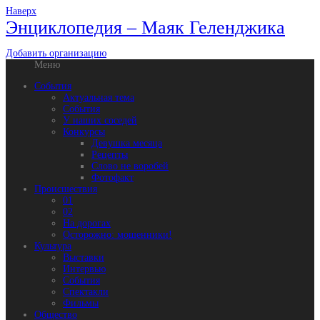
Наверх
Энциклопедия – Маяк Геленджика
Добавить организацию
Меню
События
Актуальная тема
События
У наших соседей
Конкурсы
Девушка месяца
Рецепты
Слово не воробей
Фотофакт
Происшествия
01
02
На дорогах
Осторожно: мошенники!
Культура
Выставки
Интервью
События
Спектакли
Фильмы
Общество