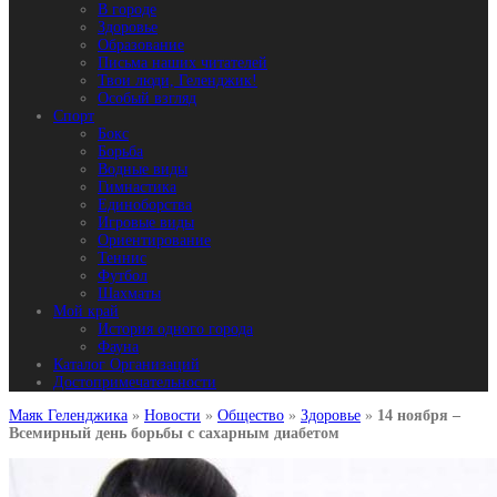
В городе
Здоровье
Образование
Письма наших читателей
Твои люди, Геленджик!
Особый взгляд
Спорт
Бокс
Борьба
Водные виды
Гимнастика
Единоборства
Игровые виды
Ориентирование
Теннис
Футбол
Шахматы
Мой край
История одного города
Фауна
Каталог Организаций
Достопримечательности
Маяк Геленджика
»
Новости
»
Общество
»
Здоровье
»
14 ноября –
Всемирный день борьбы с сахарным диабетом