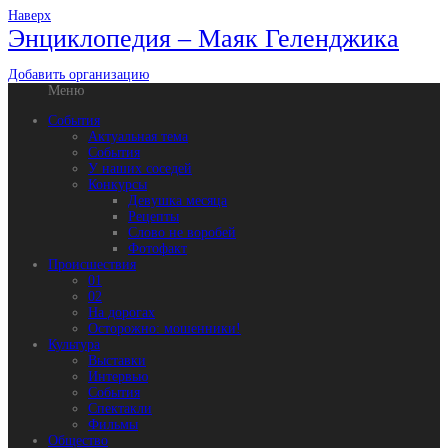
Наверх
Энциклопедия – Маяк Геленджика
Добавить организацию
Меню
События
Актуальная тема
События
У наших соседей
Конкурсы
Девушка месяца
Рецепты
Слово не воробей
Фотофакт
Происшествия
01
02
На дорогах
Осторожно: мошенники!
Культура
Выставки
Интервью
События
Спектакли
Фильмы
Общество