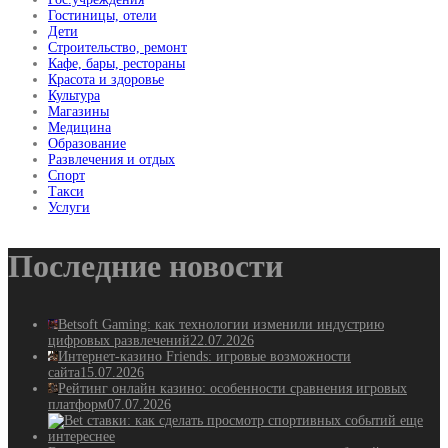
Гостиницы, отели
Дети
Строительство, ремонт
Кафе, бары, рестораны
Красота и здоровье
Культура
Магазины
Медицина
Образование
Развлечения и отдых
Спорт
Такси
Услуги
Последние новости
Betsoft Gaming: как технологии изменили индустрию
цифровых развлечений
22.07.2026
Интернет-казино Friends: игровые возможности
сайта
15.07.2026
Рейтинг онлайн казино: особенности сравнения игровых
платформ
07.07.2026