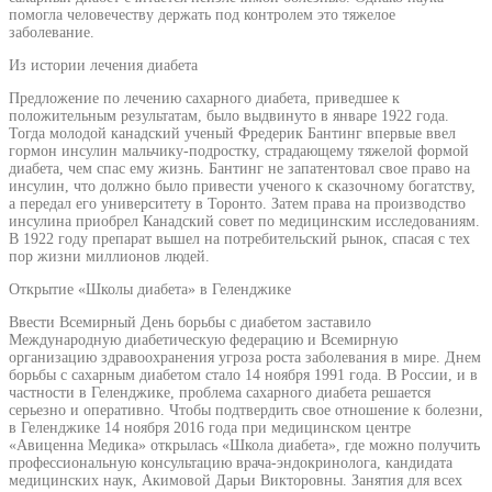
помогла человечеству держать под контролем это тяжелое
заболевание.
Из истории лечения диабета
Предложение по лечению сахарного диабета, приведшее к
положительным результатам, было выдвинуто в январе 1922 года.
Тогда молодой канадский ученый Фредерик Бантинг впервые ввел
гормон инсулин мальчику-подростку, страдающему тяжелой формой
диабета, чем спас ему жизнь. Бантинг не запатентовал свое право на
инсулин, что должно было привести ученого к сказочному богатству,
а передал его университету в Торонто. Затем права на производство
инсулина приобрел Канадский совет по медицинским исследованиям.
В 1922 году препарат вышел на потребительский рынок, спасая с тех
пор жизни миллионов людей.
Открытие «Школы диабета» в Геленджике
Ввести Всемирный День борьбы с диабетом заставило
Международную диабетическую федерацию и Всемирную
организацию здравоохранения угроза роста заболевания в мире. Днем
борьбы с сахарным диабетом стало 14 ноября 1991 года. В России, и в
частности в Геленджике, проблема сахарного диабета решается
серьезно и оперативно. Чтобы подтвердить свое отношение к болезни,
в Геленджике 14 ноября 2016 года при медицинском центре
«Авиценна Медика» открылась «Школа диабета», где можно получить
профессиональную консультацию врача-эндокринолога, кандидата
медицинских наук, Акимовой Дарьи Викторовны. Занятия для всех