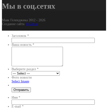
Мы в соц.сетях
Маяк Геленджика 2012 - 2026
Создание сайта
It-Gel.ru
Заголовок
*
Ваша новость
*
Выберите раздел
*
Фото новости
Select Image
Имя
*
E-mail
*