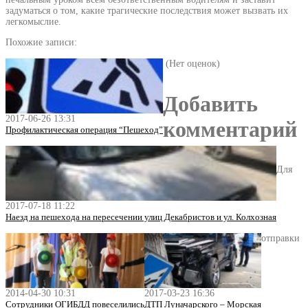
задуматься о том, какие трагические последствия может вызвать их
легкомыслие.
Похожие записи:
(Нет оценок)
Добавить
2017-06-26 13:31
комментарий
Профилактическая операция “Пешеход”
Для
2017-07-18 11:22
Наезд на пешехода на пересечении улиц Декабристов и ул. Колхозная
отправки
2014-04-30 10:31
2017-03-23 16:36
Сотрудники ОГИБДД повеселились
ДТП Луначарского – Морская