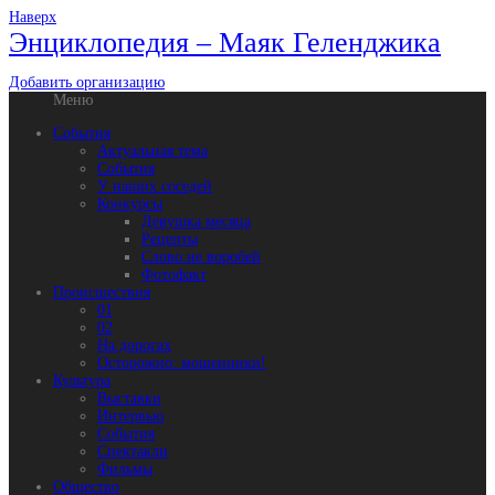
Наверх
Энциклопедия – Маяк Геленджика
Добавить организацию
Меню
События
Актуальная тема
События
У наших соседей
Конкурсы
Девушка месяца
Рецепты
Слово не воробей
Фотофакт
Происшествия
01
02
На дорогах
Осторожно: мошенники!
Культура
Выставки
Интервью
События
Спектакли
Фильмы
Общество