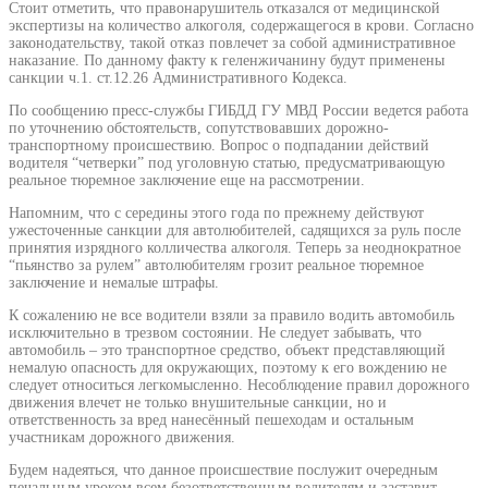
Стоит отметить, что правонарушитель отказался от медицинской
экспертизы на количество алкоголя, содержащегося в крови. Согласно
законодательству, такой отказ повлечет за собой административное
наказание. По данному факту к геленжичанину будут применены
санкции ч.1. ст.12.26 Административного Кодекса.
По сообщению пресс-службы ГИБДД ГУ МВД России ведется работа
по уточнению обстоятельств, сопутствовавших дорожно-
транспортному происшествию. Вопрос о подпадании действий
водителя “четверки” под уголовную статью, предусматривающую
реальное тюремное заключение еще на рассмотрении.
Напомним, что с середины этого года по прежнему действуют
ужесточенные санкции для автолюбителей, садящихся за руль после
принятия изрядного колличества алкоголя. Теперь за неоднократное
“пьянство за рулем” автолюбителям грозит реальное тюремное
заключение и немалые штрафы.
К сожалению не все водители взяли за правило водить автомобиль
исключительно в трезвом состоянии. Не следует забывать, что
автомобиль – это транспортное средство, объект представляющий
немалую опасность для окружающих, поэтому к его вождению не
следует относиться легкомысленно. Несоблюдение правил дорожного
движения влечет не только внушительные санкции, но и
ответственность за вред нанесённый пешеходам и остальным
участникам дорожного движения.
Будем надеяться, что данное происшествие послужит очередным
печальным уроком всем безответственным водителям и заставит