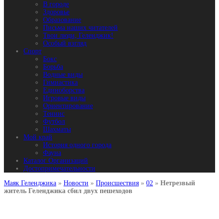
В городе
Здоровье
Образование
Письма наших читателей
Твои люди, Геленджик!
Особый взгляд
Спорт
Бокс
Борьба
Водные виды
Гимнастика
Единоборства
Игровые виды
Ориентирование
Теннис
Футбол
Шахматы
Мой край
История одного города
Фауна
Каталог Организаций
Достопримечательности
Маяк Геленджика
»
Новости
»
Происшествия
»
02
»
Нетрезвый
житель Геленджика сбил двух пешеходов