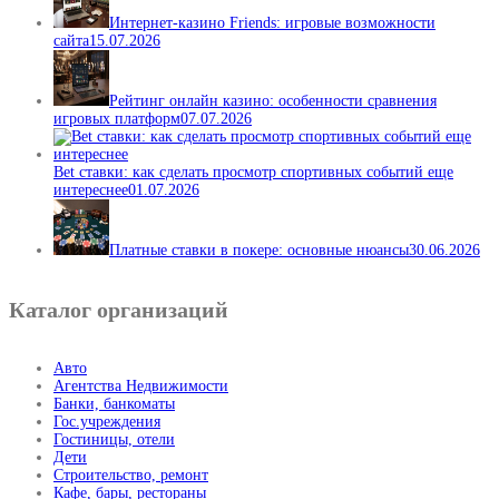
Интернет-казино Friends: игровые возможности
сайта
15.07.2026
Рейтинг онлайн казино: особенности сравнения
игровых платформ
07.07.2026
Bet ставки: как сделать просмотр спортивных событий еще
интереснее
01.07.2026
Платные ставки в покере: основные нюансы
30.06.2026
Каталог организаций
Авто
Агентства Недвижимости
Банки, банкоматы
Гос.учреждения
Гостиницы, отели
Дети
Строительство, ремонт
Кафе, бары, рестораны