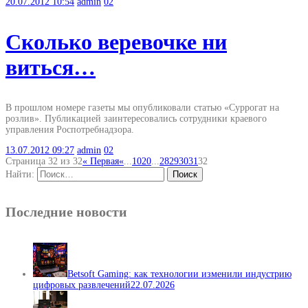
20.07.2012
10:54
admin
02
Сколько веревочке ни
виться…
В прошлом номере газеты мы опубликовали статью «Суррогат на
розлив». Публикацией заинтересовались сотрудники краевого
управления Роспотребнадзора.
13.07.2012
09:27
admin
02
Страница 32 из 32
« Первая
«
...
10
20
...
28
29
30
31
32
Найти:
Последние новости
Betsoft Gaming: как технологии изменили индустрию
цифровых развлечений
22.07.2026