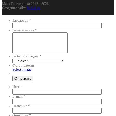
Маяк Геленджика 2012 - 2026
Создание сайта
It-Gel.ru
Заголовок
*
Ваша новость
*
Выберите раздел
*
Фото новости
Select Image
Имя
*
E-mail
*
Название
*
Описание
*