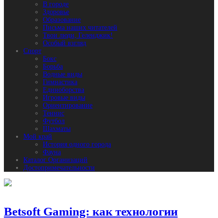
В городе
Здоровье
Образование
Письма наших читателей
Твои люди, Геленджик!
Особый взгляд
Спорт
Бокс
Борьба
Водные виды
Гимнастика
Единоборства
Игровые виды
Ориентирование
Теннис
Футбол
Шахматы
Мой край
История одного города
Фауна
Каталог Организаций
Достопримечательности
Betsoft Gaming: как технологии