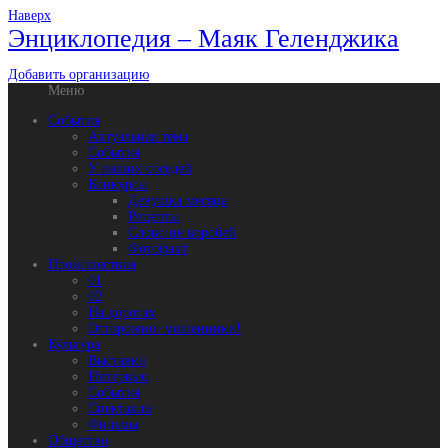
Наверх
Энциклопедия – Маяк Геленджика
Добавить организацию
Меню
События
Актуальная тема
События
У наших соседей
Конкурсы
Девушка месяца
Рецепты
Слово не воробей
Фотофакт
Происшествия
01
02
На дорогах
Осторожно: мошенники!
Культура
Выставки
Интервью
События
Спектакли
Фильмы
Общество