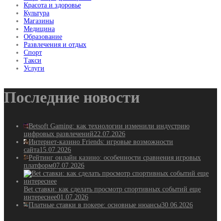
Красота и здоровье
Культура
Магазины
Медицина
Образование
Развлечения и отдых
Спорт
Такси
Услуги
Последние новости
Betsoft Gaming: как технологии изменили индустрию
цифровых развлечений
22.07.2026
Интернет-казино Friends: игровые возможности
сайта
15.07.2026
Рейтинг онлайн казино: особенности сравнения игровых
платформ
07.07.2026
Bet ставки: как сделать просмотр спортивных событий еще
интереснее
01.07.2026
Платные ставки в покере: основные нюансы
30.06.2026