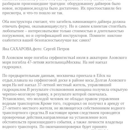
разбирали произошедшие трагедии: оборудованиеу дайверов было
новое, исправное,воздуха было достаточно. Их простооставили без
присмотра, и что-то пошло не так.
Оба инструктора считают, что загибель начинающего дайвера должна
отвечать фирма, оказывающаяуслугу. Но и самим клиентам стоитбыть
любопытнее – интересоватьсяне только стоимостью и длительностью
погружения, но и сертификацией инструкторов. Помните: никтоне
озаботится вашей безопасностьюлучше вас самих!
Яна САХАРОВА,фото: Сергей Петров
В Азовском море погибла серфингистка4 июля в акватории Азовского
моря погибла 47-летняя жительницаМосквы. На неё наехал
гидроцикл.
По предварительным данным, москвичка приехала в Ейск на
отдых,плавала на серфинговой доске в районе косы Долгая Азовского
моря.На неё наехал 37-летний местный житель, управлявший
гидроциклом.В результате столкновения женщина получила открытую
черепно-мозговую травму, в результате которой скончалась.
Установлено, что молодой человек не обладал правом управления
водным транспортом.Кроме того, гидроцикл он получил в аренду от
27-летнего местного жителя, не являющегося собственником водного
транспортного средства.В настоящее время следствием проводятся
проверочные действия,направленные на установление всех
обстоятельств произошедшего события, а также личности владельца
водного транспорта. По окончаниипроверки будет принято