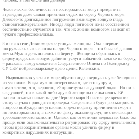
человек, в том числе два дайвера
Человеческая беспечность и неосторожность могут превратить
втрагедию даже самый приятный отдых на берегу Черного моря.
Длякого-то долгожданное погружение вманящую водную гладь
становитсясмертельным. Иногда люди погибают из-за собственной
беспечности,но случается и так, что их жизни вомногом зависят от
чужого профессионализма.
8 июля в селе Дивноморское утонула женщина. Она впервые
погружалась с аквалангом на дно Черного моря – это была её давняя
мечта.Муж и дочь остались на берегу.- Женщина обратилась в
фирму,предоставляющую дайвинг-услуги вобычной палатке на берегу,
– рассказал замруководителя Следственного Отдела по Геленджику
СУ СКР поКраснодарскому краю Денис Каленский.
– Ныряльщиков увезли в море,обратно лодка вернулась уже безодного
из учеников. Когда муж поинтересовался, где его супруга,
емуответили, что, вероятно, её привезутна следующей лодке. Но ни в
следующей, ни в какой-либо другой женщины не оказалось. Её
начали искатьи нашли на дне Черного моря.В настоящее время по
этому случаю проводится проверка. Следователи будут рассматривать
вопросо возбуждении уголовного дела пофакту причинения смерти
по неосторожности, а также по факту оказанияуслуг, не отвечающих
требованиямбезопасности. Однако, как отметилив ведомстве, было бы
проще, если бызаконодательство регулировало эту сферу деятельности,
чтобы правоохранительные органы могли уличить фирму в
конкретных нарушениях инструкции.