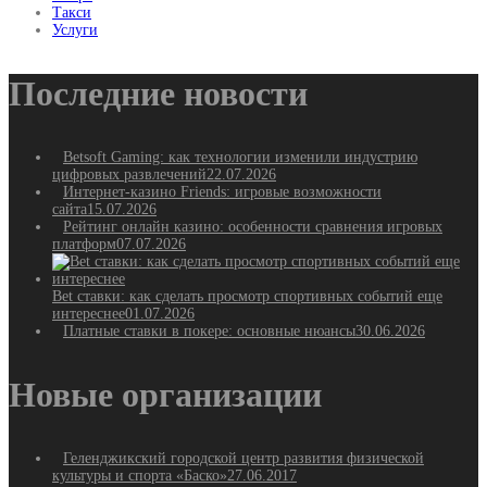
Такси
Услуги
Последние новости
Betsoft Gaming: как технологии изменили индустрию
цифровых развлечений
22.07.2026
Интернет-казино Friends: игровые возможности
сайта
15.07.2026
Рейтинг онлайн казино: особенности сравнения игровых
платформ
07.07.2026
Bet ставки: как сделать просмотр спортивных событий еще
интереснее
01.07.2026
Платные ставки в покере: основные нюансы
30.06.2026
Новые организации
Геленджикский городской центр развития физической
культуры и спорта «Баско»
27.06.2017