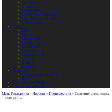
В городе
Здоровье
Образование
Письма наших читателей
Твои люди, Геленджик!
Особый взгляд
Спорт
Бокс
Борьба
Водные виды
Гимнастика
Единоборства
Игровые виды
Ориентирование
Теннис
Футбол
Шахматы
Мой край
История одного города
Фауна
Каталог Организаций
Достопримечательности
Маяк Геленджика
»
Новости
»
Происшествия
»
Спасение утопающих
– дело рук…