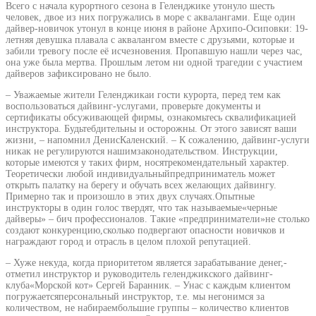
Всего с начала курортного сезона в Геленджике утонуло шесть
человек, двое из них погружались в море с аквалангами. Еще один
дайвер-новичок утонул в конце июня в районе Архипо-Осиповки: 19-
летняя девушка плавала с аквалангом вместе с друзьями, которые и
забили тревогу после её исчезновения. Пропавшую нашли через час,
она уже была мертва. Прошлым летом ни одной трагедии с участием
дайверов зафиксировано не было.
– Уважаемые жители Геленджикаи гости курорта, перед тем как
воспользоваться дайвинг-услугами, проверьте документы и
сертификаты обсуживающей фирмы, ознакомьтесь сквалификацией
инструктора. Будьтебдительны и осторожны. От этого зависят ваши
жизни, – напомнил ДенисКаленский. – К сожалению, дайвинг-услуги
никак не регулируются нашимзаконодательством. Инструкции,
которые имеются у таких фирм, носятрекомендательный характер.
Теоретически любой индивидуальныйпредприниматель может
открыть палатку на берегу и обучать всех желающих дайвингу.
Примерно так и произошло в этих двух случаях.Опытные
инструкторы в один голос твердят, что так называемые«черные
дайверы» – бич профессионалов. Такие «предприниматели»не столько
создают конкуренцию,сколько подвергают опасности новичков и
награждают город и отрасль в целом плохой репутацией.
– Хуже некуда, когда приоритетом является зарабатывание денег,-
отметил инструктор и руководитель геленджикского дайвинг-
клуба«Морской кот» Сергей Баранник. – Унас с каждым клиентом
погружаетсяперсональный инструктор, т.е. мы негонимся за
количеством, не набираембольшие группы – количество клиентов