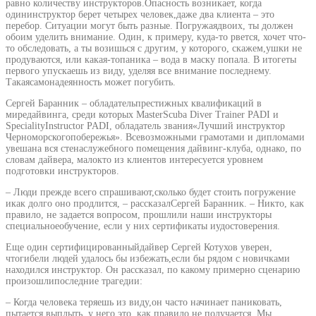
равно количеству инструкторов.Опасность возникает, когда
одининструктор берет четырех человек,даже два клиента – это
перебор. Ситуации могут быть разные. Погружаядвоих, ты должен
обоим уделить внимание. Один, к примеру, куда-то рвется, хочет что-
то обследовать, а ты возишься с другим, у которого, скажем,ушки не
продуваются, или какая-топаника – вода в маску попала. В итогеты
первого упускаешь из виду, уделяя все внимание последнему.
Такаясамонадеянность может погубить.
Сергей Баранник – обладательпрестижных квалификаций в
миредайвинга, среди которых MasterScuba Diver Trainer PADI и
SpecialityInstructor PADI, обладатель звания«Лучший инструктор
Черноморскогопобережья». Всевозможными грамотами и дипломами
увешана вся стенаслужебного помещения дайвинг-клуба, однако, по
словам дайвера, малокто из клиентов интересуется уровнем
подготовки инструкторов.
– Люди прежде всего спрашивают,сколько будет стоить погружение
икак долго оно продлится, – рассказалСергей Баранник. – Никто, как
правило, не задается вопросом, прошлили наши инструкторы
специальноеобучение, если у них сертификаты иудостоверения.
Еще один сертифицированныйдайвер Сергей Котухов уверен,
чтогибели людей удалось бы избежать,если бы рядом с новичками
находился инструктор. Он рассказал, по какому примерно сценарию
произошлипоследние трагедии:
– Когда человека теряешь из виду,он часто начинает паниковать,
пытается выплыть, у него это, как правило,не получается. Мы