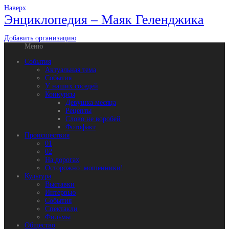
Наверх
Энциклопедия – Маяк Геленджика
Добавить организацию
Меню
События
Актуальная тема
События
У наших соседей
Конкурсы
Девушка месяца
Рецепты
Слово не воробей
Фотофакт
Происшествия
01
02
На дорогах
Осторожно: мошенники!
Культура
Выставки
Интервью
События
Спектакли
Фильмы
Общество