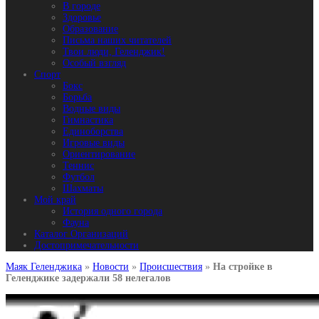
В городе
Здоровье
Образование
Письма наших читателей
Твои люди, Геленджик!
Особый взгляд
Спорт
Бокс
Борьба
Водные виды
Гимнастика
Единоборства
Игровые виды
Ориентирование
Теннис
Футбол
Шахматы
Мой край
История одного города
Фауна
Каталог Организаций
Достопримечательности
Маяк Геленджика
»
Новости
»
Происшествия
»
На стройке в
Геленджике задержали 58 нелегалов