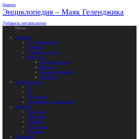
Наверх
Энциклопедия – Маяк Геленджика
Добавить организацию
Меню
События
Актуальная тема
События
У наших соседей
Конкурсы
Девушка месяца
Рецепты
Слово не воробей
Фотофакт
Происшествия
01
02
На дорогах
Осторожно: мошенники!
Культура
Выставки
Интервью
События
Спектакли
Фильмы
Общество