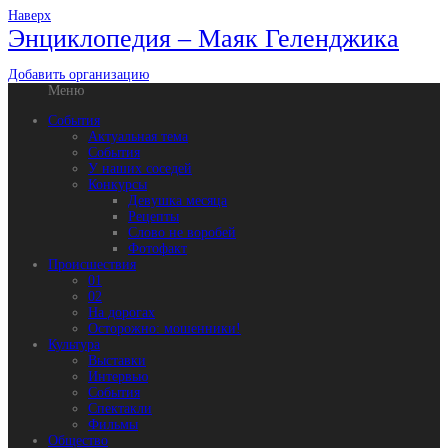
Наверх
Энциклопедия – Маяк Геленджика
Добавить организацию
Меню
События
Актуальная тема
События
У наших соседей
Конкурсы
Девушка месяца
Рецепты
Слово не воробей
Фотофакт
Происшествия
01
02
На дорогах
Осторожно: мошенники!
Культура
Выставки
Интервью
События
Спектакли
Фильмы
Общество