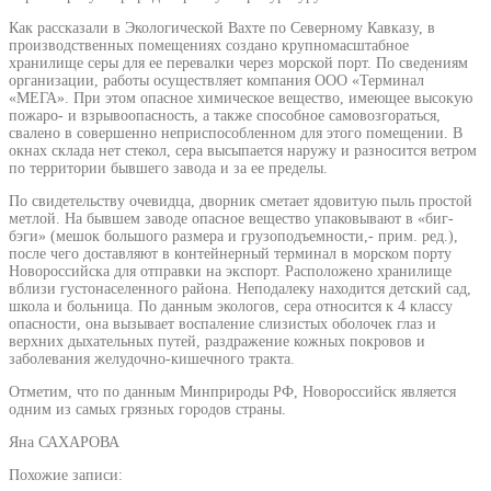
Как рассказали в Экологической Вахте по Северному Кавказу, в
производственных помещениях создано крупномасштабное
хранилище серы для ее перевалки через морской порт. По сведениям
организации, работы осуществляет компания ООО «Терминал
«МЕГА». При этом опасное химическое вещество, имеющее высокую
пожаро- и взрывоопасность, а также способное самовозгораться,
свалено в совершенно неприспособленном для этого помещении. В
окнах склада нет стекол, сера высыпается наружу и разносится ветром
по территории бывшего завода и за ее пределы.
По свидетельству очевидца, дворник сметает ядовитую пыль простой
метлой. На бывшем заводе опасное вещество упаковывают в «биг-
бэги» (мешок большого размера и грузоподъемности,- прим. ред.),
после чего доставляют в контейнерный терминал в морском порту
Новороссийска для отправки на экспорт. Расположено хранилище
вблизи густонаселенного района. Неподалеку находится детский сад,
школа и больница. По данным экологов, сера относится к 4 классу
опасности, она вызывает воспаление слизистых оболочек глаз и
верхних дыхательных путей, раздражение кожных покровов и
заболевания желудочно-кишечного тракта.
Отметим, что по данным Минприроды РФ, Новороссийск является
одним из самых грязных городов страны.
Яна САХАРОВА
Похожие записи: