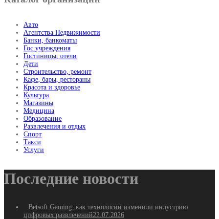
Авто
Агентства Недвижимости
Банки, банкоматы
Гос.учреждения
Гостиницы, отели
Дети
Строительство, ремонт
Кафе, бары, рестораны
Красота и здоровье
Культура
Магазины
Медицина
Образование
Развлечения и отдых
Спорт
Такси
Услуги
Последние новости
Betsoft Gaming: как технологии изменили индустрию
цифровых развлечений
22.07.2026