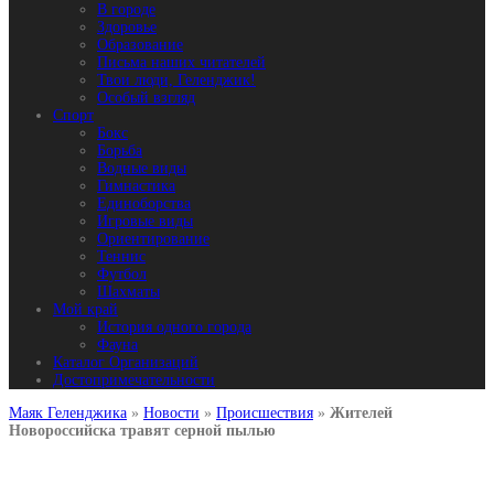
В городе
Здоровье
Образование
Письма наших читателей
Твои люди, Геленджик!
Особый взгляд
Спорт
Бокс
Борьба
Водные виды
Гимнастика
Единоборства
Игровые виды
Ориентирование
Теннис
Футбол
Шахматы
Мой край
История одного города
Фауна
Каталог Организаций
Достопримечательности
Маяк Геленджика
»
Новости
»
Происшествия
»
Жителей
Новороссийска травят серной пылью