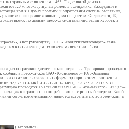
х с центральным отоплением – 463. Подготовкой домов к
одится 120 многоквартирных домов: в Геленджике, Кабардинке и
настоящее время в домах промыты и опрессованы системы отопления,
му капитального ремонта вошли дома по адресам: Островского, 19,
настоящее время, по данным пресс-службы администрации курорта, в
тросеть», а вот руководству ООО «Геленджиктеплоэнерго» глава
аходится в ненадлежащем техническом состоянии. Глава
вки для оперативно-диспетчерского персонала.Тренировки проводятся
Как сообщила пресс-служба ОАО «Кубаньэнерго» Юго-Западные
ции – отключении силового трансформатора при резком понижении
спетчерский состав Юго-Западных электрических сетей показал
егулярно проводятся во всех филиалах ОАО «Кубаньэнерго». Их цель–
риводящих к ограничению потребления электрической энергии. Какой
зимний сезон, коммунальщики надеются встретить его во всеоружии, а
(Нет оценок)