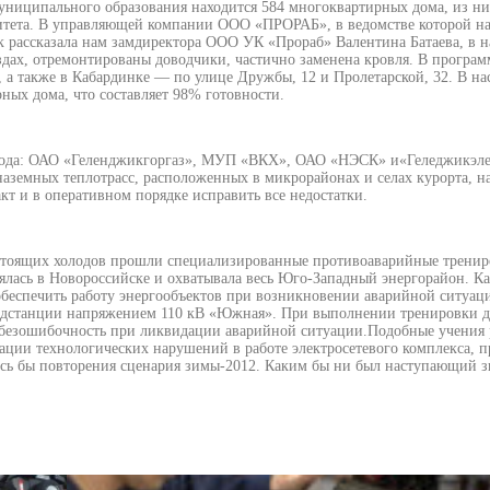
ниципального образования находится 584 многоквартирных дома, из ни
ета. В управляющей компании ООО «ПРОРАБ», в ведомстве которой нах
к рассказала нам замдиректора ООО УК «Прораб» Валентина Батаева, в 
здах, отремонтированы доводчики, частично заменена кровля. В програм
30, а также в Кабардинке — по улице Дружбы, 12 и Пролетарской, 32. В 
ых дома, что составляет 98% готовности.
орода: ОАО «Геленджикгоргаз», МУП «ВКХ», ОАО «НЭСК» и«Геледжикэлек
наземных теплотрасс, расположенных в микрорайонах и селах курорта, н
кт и в оперативном порядке исправить все недостатки.
стоящих холодов прошли специализированные противоаварийные трениро
ялась в Новороссийске и охватывала весь Юго-Западный энергорайон. 
о обеспечить работу энергообъектов при возникновении аварийной ситуа
одстанции напряжением 110 кВ «Южная». При выполнении тренировки ди
безошибочность при ликвидации аварийной ситуации.Подобные учения р
ции технологических нарушений в работе электросетевого комплекса, п
елось бы повторения сценария зимы-2012. Каким бы ни был наступающий 