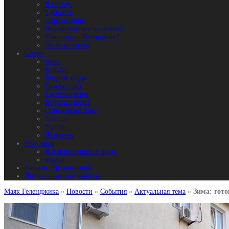
В городе
Здоровье
Образование
Письма наших читателей
Твои люди, Геленджик!
Особый взгляд
Спорт
Бокс
Борьба
Водные виды
Гимнастика
Единоборства
Игровые виды
Ориентирование
Теннис
Футбол
Шахматы
Мой край
История одного города
Фауна
Каталог Организаций
Достопримечательности
Маяк Геленджика
»
Новости
»
События
»
Актуальная тема
»
Зима: гото