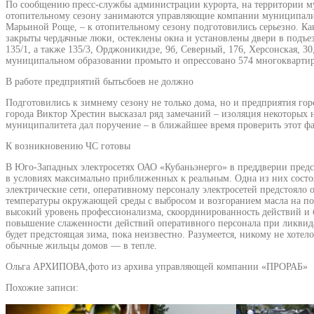
По сообщению пресс-службы администрации курорта, на территории му
отопительному сезону занимаются управляющие компании муниципалит
Марьиной Роще, – к отопительному сезону подготовились серьезно. Ка
закрыты чердачные люки, остеклены окна и установлены двери в подъе
135/1, а также 135/3, Орджоникидзе, 9б, Северный, 176, Херсонская, 
муниципальном образовании промыто и опрессовано 574 многоквартирн
В работе предприятий бытьсбоев не должно
Подготовились к зимнему сезону не только дома, но и предприятия г
города Виктор Хрестин высказал ряд замечаний – изоляция некоторых 
муниципалитета дал поручение – в ближайшее время проверить этот фа
К возникновению ЧС готовы
В Юго-Западных электросетях ОАО «Кубаньэнерго» в преддверии пред
в условиях максимально приближенных к реальным. Одна из них состо
электрические сети, оперативному персоналу электросетей предстоял
температуры окружающей среды с выбросом и возгоранием масла на п
высокий уровень профессионализма, скоординированность действий и 
повышение слаженности действий оперативного персонала при ликвида
будет предстоящая зима, пока неизвестно. Разумеется, никому не хот
обычные жильцы домов — в тепле.
Ольга АРХИПОВА,фото из архива управляющей компании «ПРОРАБ»
Похожие записи: