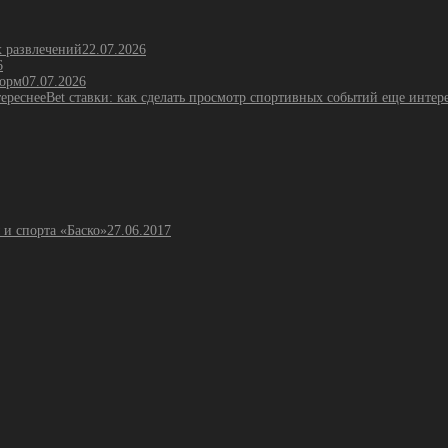
х развлечений
22.07.2026
6
форм
07.07.2026
Bet ставки: как сделать просмотр спортивных событий еще интер
 и спорта «Баско»
27.06.2017