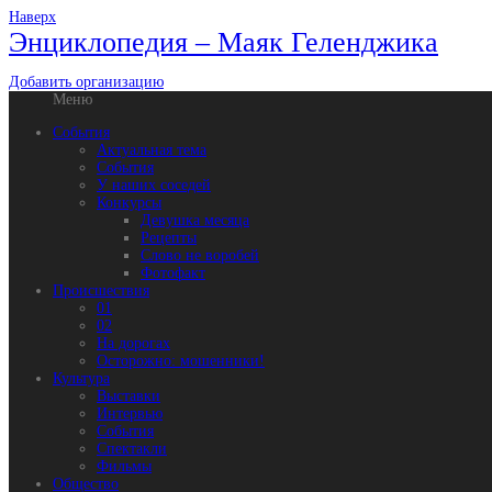
Наверх
Энциклопедия – Маяк Геленджика
Добавить организацию
Меню
События
Актуальная тема
События
У наших соседей
Конкурсы
Девушка месяца
Рецепты
Слово не воробей
Фотофакт
Происшествия
01
02
На дорогах
Осторожно: мошенники!
Культура
Выставки
Интервью
События
Спектакли
Фильмы
Общество