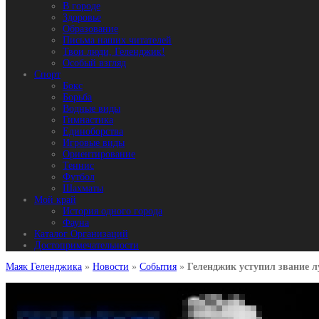
В городе
Здоровье
Образование
Письма наших читателей
Твои люди, Геленджик!
Особый взгляд
Спорт
Бокс
Борьба
Водные виды
Гимнастика
Единоборства
Игровые виды
Ориентирование
Теннис
Футбол
Шахматы
Мой край
История одного города
Фауна
Каталог Организаций
Достопримечательности
Маяк Геленджика
»
Новости
»
События
»
Геленджик уступил звание 