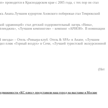
проводится в Краснодарском крае с 2005 года, с тех пор он стал
вилась Анапа.Лучшим курортом Азовского побережья стал Темрюкский
кой здравницей» стал детский оздоровительный лагерь «Нива»,
ль Геленджик», «Лучшим кемпингом» – кемпинг «АРИОН». В номинации
 звезды» – Отель «Ривьера-клуб. Отель & SPA» в Анапе, «Лучшим
дил пляж «Горный воздух» в Сочи, «Лучшей туристской экскурсионной
(Нет
едвижимости «КС плюс» представили наш город на выставке в Москве