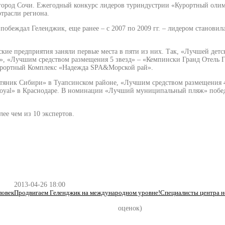
ород Сочи. Ежегодный конкурс лидеров туриндустрии «Курортный олимп» 
трасли региона.
се побеждал Геленджик, еще ранее – с 2007 по 2009 гг. – лидером стано
кие предприятия заняли первые места в пяти из них. Так, «Лучшей детс
ка», «Лучшим средством размещения 5 звезд» – «Кемпински Гранд Оте
Курортный Комплекс «Надежда SPA&Морской рай».
яник Сибири» в Туапсинском районе, «Лучшим средством размещения 4
dRoyal» в Краснодаре. В номинации «Лучший муниципальный пляж» побе
ее чем из 10 экспертов.
2013-04-26 18:00
ловек
Продвигаем Геленджик на международном уровне!Специалисты центра н
оценок)