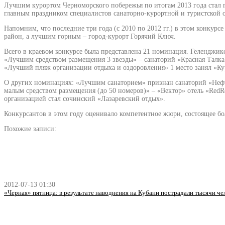
Лучшим курортом Черноморского побережья по итогам 2013 года стал г
главным праздником специалистов санаторно-курортной и туристской о
Напомним, что последние три года (с 2010 по 2012 гг.) в этом конкур
район, а лучшим горным – город-курорт Горячий Ключ.
Всего в краевом конкурсе была представлена 21 номинация. Геленджикс
«Лучшим средством размещения 3 звезды» – санаторий «Красная Тал
«Лучший пляж организации отдыха и оздоровления» 1 место занял «
О других номинациях: «Лучшим санаторием» признан санаторий «Нефт
малым средством размещения (до 50 номеров)» – «Вектор» отель «Re
организацией стал сочинский «Лазаревский отдых».
Конкурсантов в этом году оценивало компетентное жюри, состоящее бол
Похожие записи:
2012-07-13 01:30
«Черная» пятница: в результате наводнения на Кубани пострадали тысячи че