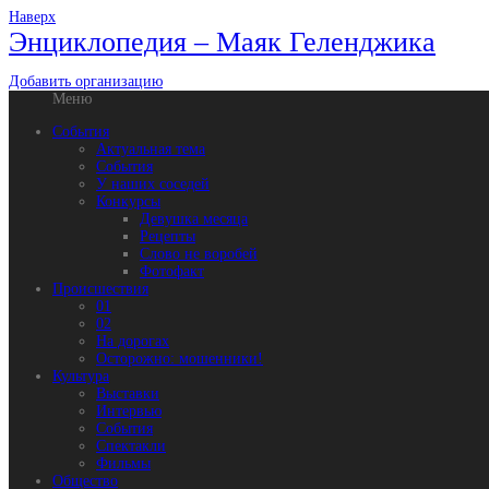
Наверх
Энциклопедия – Маяк Геленджика
Добавить организацию
Меню
События
Актуальная тема
События
У наших соседей
Конкурсы
Девушка месяца
Рецепты
Слово не воробей
Фотофакт
Происшествия
01
02
На дорогах
Осторожно: мошенники!
Культура
Выставки
Интервью
События
Спектакли
Фильмы
Общество