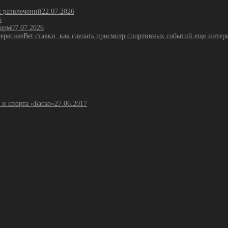
х развлечений
22.07.2026
6
форм
07.07.2026
Bet ставки: как сделать просмотр спортивных событий еще интер
 и спорта «Баско»
27.06.2017