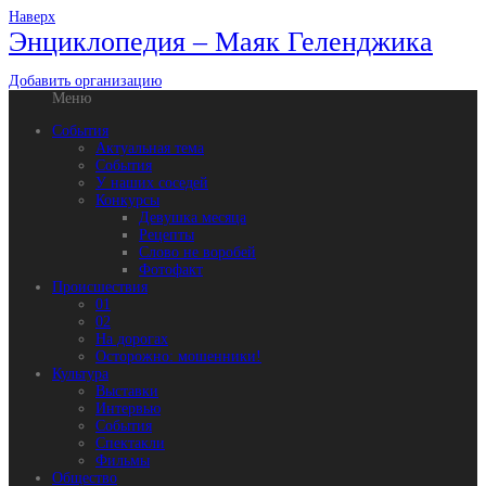
Наверх
Энциклопедия – Маяк Геленджика
Добавить организацию
Меню
События
Актуальная тема
События
У наших соседей
Конкурсы
Девушка месяца
Рецепты
Слово не воробей
Фотофакт
Происшествия
01
02
На дорогах
Осторожно: мошенники!
Культура
Выставки
Интервью
События
Спектакли
Фильмы
Общество