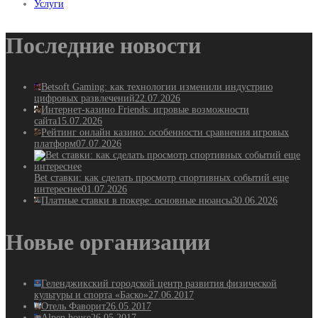
Услуги
Последние новости
Betsoft Gaming: как технологии изменили индустрию
цифровых развлечений
22.07.2026
Интернет-казино Friends: игровые возможности
сайта
15.07.2026
Рейтинг онлайн казино: особенности сравнения игровых
платформ
07.07.2026
Bet ставки: как сделать просмотр спортивных событий еще
интереснее
01.07.2026
Платные ставки в покере: основные нюансы
30.06.2026
Новые организации
Геленджикский городской центр развития физической
культуры и спорта «Баско»
27.06.2017
Отель Фаворит
26.05.2017
Alpen house
26.05.2017