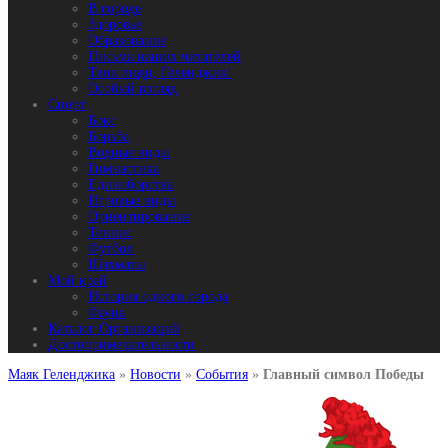
В городе
Здоровье
Образование
Письма наших читателей
Твои люди, Геленджик!
Особый взгляд
Спорт
Бокс
Борьба
Водные виды
Гимнастика
Единоборства
Игровые виды
Ориентирование
Теннис
Футбол
Шахматы
Мой край
История одного города
Фауна
Каталог Организаций
Достопримечательности
Маяк Геленджика
»
Новости
»
События
»
Главный символ Победы