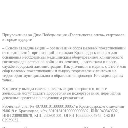
Приуроченная ко Дню Победы акция «Георгиевская лента» стартовала
в городе-курорте
– Основная задача акции – организация сбора целевых пожертвований
от предприятий, организаций и граждан Краснодарского края для
оснащения необходимым медицинским оборудованием клинического
госпиталя для ветеранов войн и их лечения, – рассказали в пресс-
службе городской администрации. Как уточнили в мэрии, с 1 по 9 мая
сбор целевых пожертвований и выдачу георгиевских ленточек на
территории муниципального образования проводят 10 стационарных
точек.
К моменту выхода газеты в печать акция завершится, но все
желающие могут сделать добровольные пожертвования, перечислив
денежные средства по следующим реквизитам:
Расчётный счет № 40703810130000100057 в Краснодарском отделении
№8619 г. Краснодара, к/сч 30101810100000000602, БИК 040349602,
ИНН 2309030678, КПП 230901001, ОГРН 1032335004943, ОКПО
02939632.