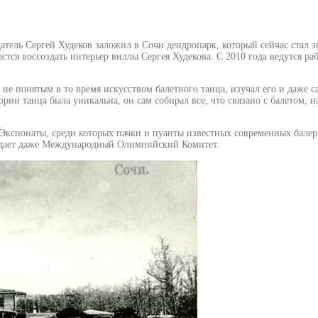
издатель Сергей Худеков заложил в Сочи дендропарк, который сейчас стал
стся воссоздать интерьер виллы Сергея Худекова. С 2010 года ведутся р
е понятым в то время искусством балетного танца, изучал его и даже са
ории танца была уникальна, он сам собирал все, что связано с балетом,
. Экспонаты, среди которых пачки и пуанты известных современных балер
блюдает даже Международный Олимпийский Комитет.