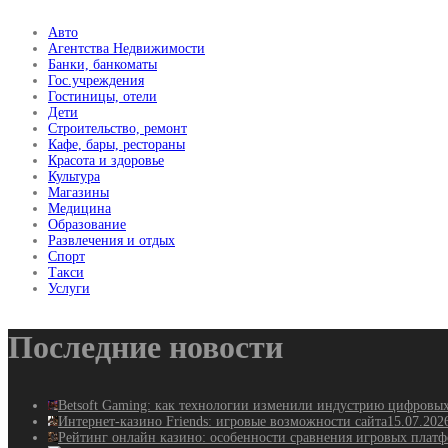
Авто
Агентства Недвижимости
Банки, банкоматы
Гос.учреждения
Гостиницы, отели
Дети
Строительство, ремонт
Кафе, бары, рестораны
Красота и здоровье
Культура
Магазины
Медицина
Образование
Развлечения и отдых
Спорт
Такси
Услуги
Последние новости
Betsoft Gaming: как технологии изменили индустрию цифровы
Интернет-казино Friends: игровые возможности сайта
15.07.202
Рейтинг онлайн казино: особенности сравнения игровых плат