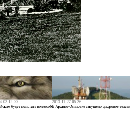
4-02 12:00
2013-11-27 05:26
йским будет помогать волкособ
В Архипо-Осиповке запущено цифровое телев