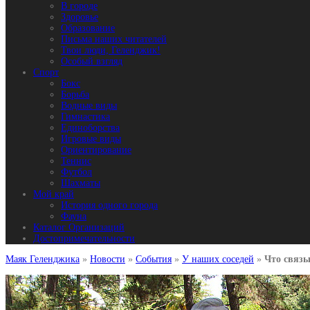
В городе
Здоровье
Образование
Письма наших читателей
Твои люди, Геленджик!
Особый взгляд
Спорт
Бокс
Борьба
Водные виды
Гимнастика
Единоборства
Игровые виды
Ориентирование
Теннис
Футбол
Шахматы
Мой край
История одного города
Фауна
Каталог Организаций
Достопримечательности
Маяк Геленджика
»
Новости
»
События
»
У наших соседей
»
Что связы