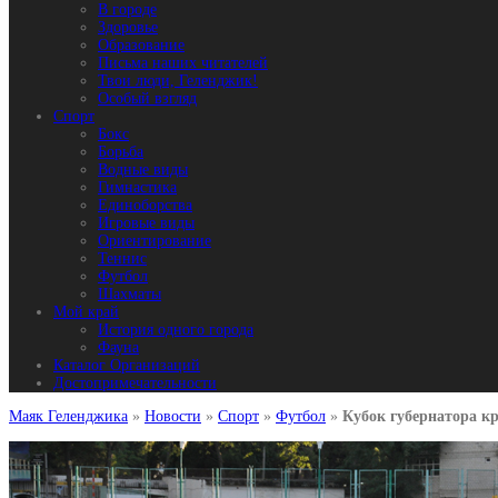
В городе
Здоровье
Образование
Письма наших читателей
Твои люди, Геленджик!
Особый взгляд
Спорт
Бокс
Борьба
Водные виды
Гимнастика
Единоборства
Игровые виды
Ориентирование
Теннис
Футбол
Шахматы
Мой край
История одного города
Фауна
Каталог Организаций
Достопримечательности
Маяк Геленджика
»
Новости
»
Спорт
»
Футбол
»
Кубок губернатора к