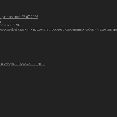
х развлечений
22.07.2026
6
форм
07.07.2026
Bet ставки: как сделать просмотр спортивных событий еще интер
 и спорта «Баско»
27.06.2017