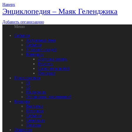
Наверх
Энциклопедия – Маяк Геленджика
Добавить организацию
Меню
События
Актуальная тема
События
У наших соседей
Конкурсы
Девушка месяца
Рецепты
Слово не воробей
Фотофакт
Происшествия
01
02
На дорогах
Осторожно: мошенники!
Культура
Выставки
Интервью
События
Спектакли
Фильмы
Общество