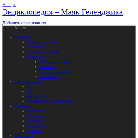
Наверх
Энциклопедия – Маяк Геленджика
Добавить организацию
Меню
События
Актуальная тема
События
У наших соседей
Конкурсы
Девушка месяца
Рецепты
Слово не воробей
Фотофакт
Происшествия
01
02
На дорогах
Осторожно: мошенники!
Культура
Выставки
Интервью
События
Спектакли
Фильмы
Общество