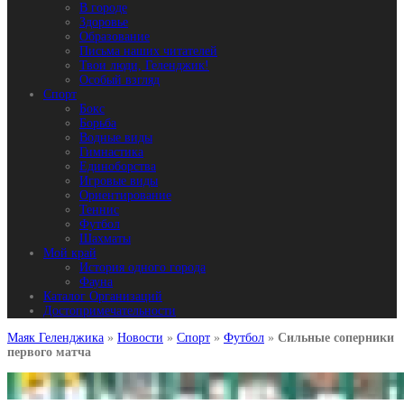
В городе
Здоровье
Образование
Письма наших читателей
Твои люди, Геленджик!
Особый взгляд
Спорт
Бокс
Борьба
Водные виды
Гимнастика
Единоборства
Игровые виды
Ориентирование
Теннис
Футбол
Шахматы
Мой край
История одного города
Фауна
Каталог Организаций
Достопримечательности
Маяк Геленджика
»
Новости
»
Спорт
»
Футбол
»
Сильные соперники
первого матча