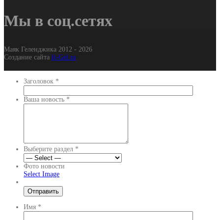
Мы в соц.сетях
Маяк Геленджика 2012 - 2026
Создание сайта
It-Gel.ru
Заголовок
*
Ваша новость
*
Выберите раздел
*
Фото новости
Select Image
Имя
*