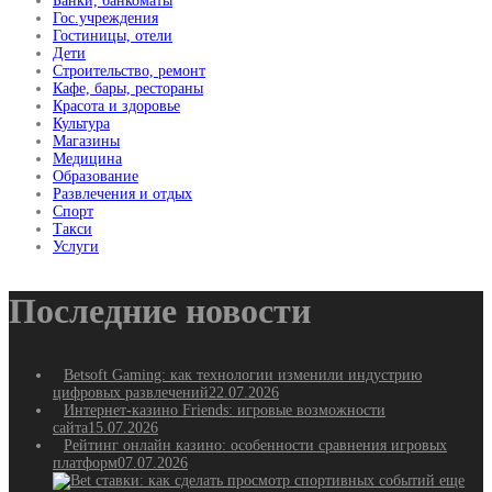
Банки, банкоматы
Гос.учреждения
Гостиницы, отели
Дети
Строительство, ремонт
Кафе, бары, рестораны
Красота и здоровье
Культура
Магазины
Медицина
Образование
Развлечения и отдых
Спорт
Такси
Услуги
Последние новости
Betsoft Gaming: как технологии изменили индустрию
цифровых развлечений
22.07.2026
Интернет-казино Friends: игровые возможности
сайта
15.07.2026
Рейтинг онлайн казино: особенности сравнения игровых
платформ
07.07.2026