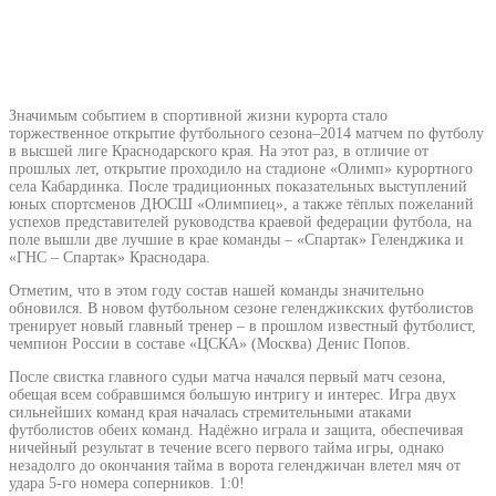
Значимым событием в спортивной жизни курорта стало
торжественное открытие футбольного сезона–2014 матчем по футболу
в высшей лиге Краснодарского края. На этот раз, в отличие от
прошлых лет, открытие проходило на стадионе «Олимп» курортного
села Кабардинка. После традиционных показательных выступлений
юных спортсменов ДЮСШ «Олимпиец», а также тёплых пожеланий
успехов представителей руководства краевой федерации футбола, на
поле вышли две лучшие в крае команды – «Спартак» Геленджика и
«ГНС – Спартак» Краснодара.
Отметим, что в этом году состав нашей команды значительно
обновился. В новом футбольном сезоне геленджикских футболистов
тренирует новый главный тренер – в прошлом известный футболист,
чемпион России в составе «ЦСКА» (Москва) Денис Попов.
После свистка главного судьи матча начался первый матч сезона,
обещая всем собравшимся большую интригу и интерес. Игра двух
сильнейших команд края началась стремительными атаками
футболистов обеих команд. Надёжно играла и защита, обеспечивая
ничейный результат в течение всего первого тайма игры, однако
незадолго до окончания тайма в ворота геленджичан влетел мяч от
удара 5-го номера соперников. 1:0!