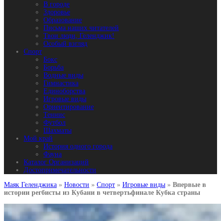
В городе
Здоровье
Образование
Письма наших читателей
Твои люди, Геленджик!
Особый взгляд
Спорт
Бокс
Борьба
Водные виды
Гимнастика
Единоборства
Игровые виды
Ориентирование
Теннис
Футбол
Шахматы
Мой край
История одного города
Фауна
Каталог Организаций
Достопримечательности
Маяк Геленджика
»
Новости
»
Спорт
»
Игровые виды
»
Впервые в
истории регбисты из Кубани в четвертьфинале Кубка страны