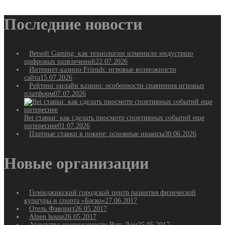
Последние новости
Betsoft Gaming: как технологии изменили индустрию
цифровых развлечений
22.07.2026
Интернет-казино Friends: игровые возможности
сайта
15.07.2026
Рейтинг онлайн казино: особенности сравнения игровых
платформ
07.07.2026
Bet ставки: как сделать просмотр спортивных событий еще
интереснее
01.07.2026
Платные ставки в покере: основные нюансы
30.06.2026
Новые организации
Геленджикский городской центр развития физической
культуры и спорта «Баско»
27.06.2017
Отель Фаворит
26.05.2017
Alpen house
26.05.2017
Агентство недвижимости Ваш Дом
25.05.2017