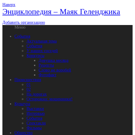
Наверх
Энциклопедия – Маяк Геленджика
Добавить организацию
Меню
События
Актуальная тема
События
У наших соседей
Конкурсы
Девушка месяца
Рецепты
Слово не воробей
Фотофакт
Происшествия
01
02
На дорогах
Осторожно: мошенники!
Культура
Выставки
Интервью
События
Спектакли
Фильмы
Общество