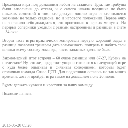
Проходила игра под домашним небом на стадионе Труд, где трибуны
были заполнены до отказа, и с самого начала поединка не было
никаких сомнений в том, кто диктует линию игры и кто является
хозяином не только стадиона, но и игрового положения. Первое очко
не заставило себя дожидаться, это произошло в первых минутах. На
перерыв соперники уходили с разным настроением и разницей в счёте
– 34 очка.
Вторая часть игры практически копировала первую, хороший задел в
разнице позволил тренерам дать возможность поиграть и набить свои
шишки всему составу команды, чисто запасных здесь не было.
Закономерный итог встречи – 60 очков разницы или 87-27, Кубань на
пьедестале! Ну что же, предстоит упорно готовится к следующей игре
с куда более опытным и сильным соперником, которым будет
столичная команда Слава-ЦСП. Для подготовки осталось не так много
времени, хоть и пройдёт игра также на домашнем поле 26 июня.
Будем держать кулачки и крестики за нашу команду.
Похожие записи:
2013-06-20 05:28