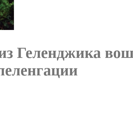
з Геленджика вош
пеленгации