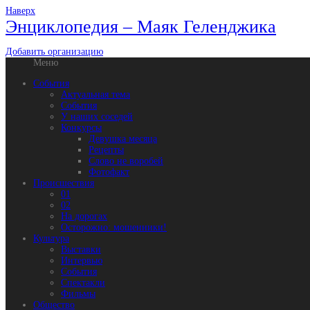
Наверх
Энциклопедия – Маяк Геленджика
Добавить организацию
Меню
События
Актуальная тема
События
У наших соседей
Конкурсы
Девушка месяца
Рецепты
Слово не воробей
Фотофакт
Происшествия
01
02
На дорогах
Осторожно: мошенники!
Культура
Выставки
Интервью
События
Спектакли
Фильмы
Общество