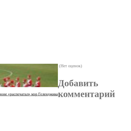
(Нет оценок)
Добавить
комментарий
ионе «распечатал» мэр Геленджика