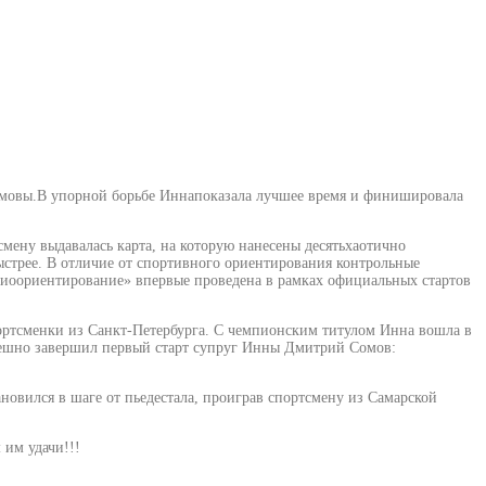
омовы.В упорной борьбе Иннапоказала лучшее время и финишировала
смену выдавалась карта, на которую нанесены десятьхаотично
стрее. В отличие от спортивного ориентирования контрольные
диоориентирование» впервые проведена в рамках официальных стартов
ортсменки из Санкт-Петербурга. С чемпионским титулом Инна вошла в
пешно завершил первый старт супруг Инны Дмитрий Сомов:
овился в шаге от пьедестала, проиграв спортсмену из Самарской
им удачи!!!