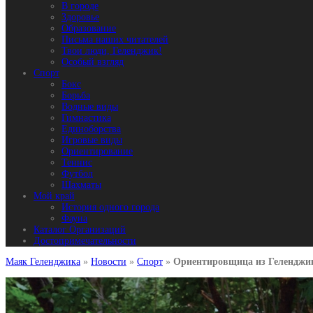
В городе
Здоровье
Образование
Письма наших читателей
Твои люди, Геленджик!
Особый взгляд
Спорт
Бокс
Борьба
Водные виды
Гимнастика
Единоборства
Игровые виды
Ориентирование
Теннис
Футбол
Шахматы
Мой край
История одного города
Фауна
Каталог Организаций
Достопримечательности
Маяк Геленджика
»
Новости
»
Спорт
»
Ориентировщица из Геленджик