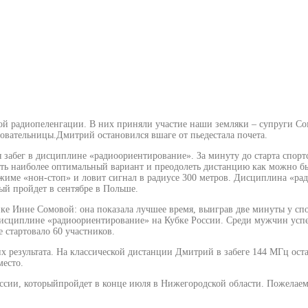
ой радиопеленгации. В них приняли участие наши земляки – супруги С
вательницы.Дмитрий остановился вшаге от пьедестала почета.
 забег в дисциплине «радиоориентирование». За минуту до старта спорт
ь наиболее оптимальный вариант и преодолеть дистанцию как можно бы
име «нон-стоп» и ловит сигнал в радиусе 300 метров. Дисциплина «ра
ый пройдет в сентябре в Польше.
ке Инне Сомовой: она показала лучшее время, выиграв две минуты у сп
дисциплине «радиоориентирование» на Кубке России. Среди мужчин ус
 стартовало 60 участников.
езультата. На классической дистанции Дмитрий в забеге 144 МГц остан
место.
сии, которыйпройдет в конце июля в Нижегородской области. Пожелаем 