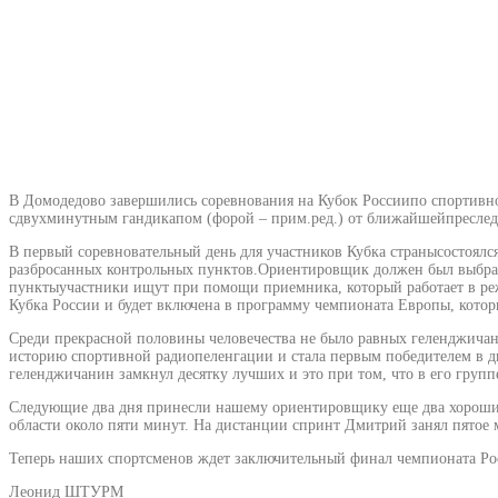
В Домодедово завершились соревнования на Кубок Россиипо спортивн
сдвухминутным гандикапом (форой – прим.ред.) от ближайшейпреследо
В первый соревновательный день для участников Кубка странысостоялся
разбросанных контрольных пунктов.Ориентировщик должен был выбрат
пунктыучастники ищут при помощи приемника, который работает в реж
Кубка России и будет включена в программу чемпионата Европы, котор
Среди прекрасной половины человечества не было равных геленджичан
историю спортивной радиопеленгации и стала первым победителем в 
геленджичанин замкнул десятку лучших и это при том, что в его группе
Следующие два дня принесли нашему ориентировщику еще два хороших р
области около пяти минут. На дистанции спринт Дмитрий занял пятое 
Теперь наших спортсменов ждет заключительный финал чемпионата Рос
Леонид ШТУРМ