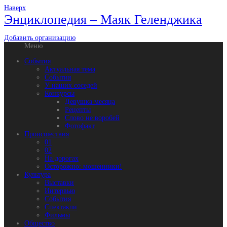
Наверх
Энциклопедия – Маяк Геленджика
Добавить организацию
Меню
События
Актуальная тема
События
У наших соседей
Конкурсы
Девушка месяца
Рецепты
Слово не воробей
Фотофакт
Происшествия
01
02
На дорогах
Осторожно: мошенники!
Культура
Выставки
Интервью
События
Спектакли
Фильмы
Общество