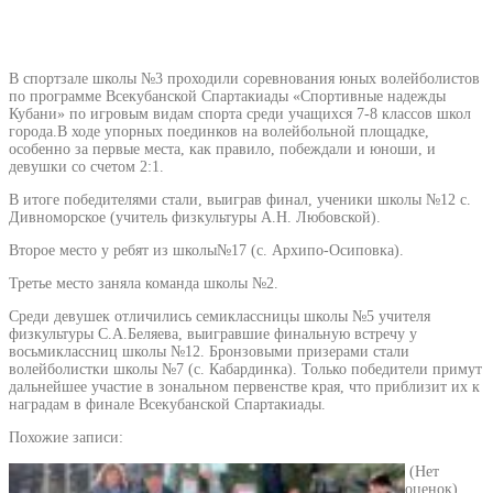
В спортзале школы №3 проходили соревнования юных волейболистов
по программе Всекубанской Спартакиады «Спортивные надежды
Кубани» по игровым видам спорта среди учащихся 7-8 классов школ
города.В ходе упорных поединков на волейбольной площадке,
особенно за первые места, как правило, побеждали и юноши, и
девушки со счетом 2:1.
В итоге победителями стали, выиграв финал, ученики школы №12 с.
Дивноморское (учитель физкультуры А.Н. Любовской).
Второе место у ребят из школы№17 (с. Архипо-Осиповка).
Третье место заняла команда школы №2.
Среди девушек отличились семиклассницы школы №5 учителя
физкультуры С.А.Беляева, выигравшие финальную встречу у
восьмиклассниц школы №12. Бронзовыми призерами стали
волейболистки школы №7 (с. Кабардинка). Только победители примут
дальнейшее участие в зональном первенстве края, что приблизит их к
наградам в финале Всекубанской Спартакиады.
Похожие записи:
(Нет
оценок)