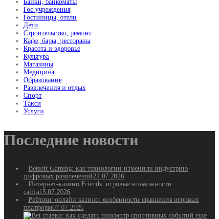
Банки, банкоматы
Гос.учреждения
Гостиницы, отели
Дети
Строительство, ремонт
Кафе, бары, рестораны
Красота и здоровье
Культура
Магазины
Медицина
Образование
Развлечения и отдых
Спорт
Такси
Услуги
Последние новости
Betsoft Gaming: как технологии изменили индустрию
цифровых развлечений
22.07.2026
Интернет-казино Friends: игровые возможности
сайта
15.07.2026
Рейтинг онлайн казино: особенности сравнения игровых
платформ
07.07.2026