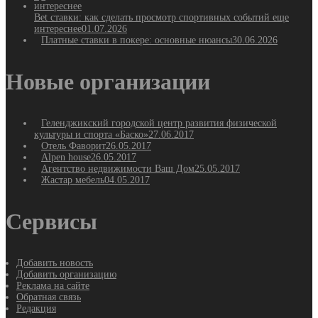
Bet ставки: как сделать просмотр спортивных событий еще
интереснее
01.07.2026
Платные ставки в покере: основные нюансы
30.06.2026
Новые организации
Геленджикский городской центр развития физической
культуры и спорта «Баско»
27.06.2017
Отель Фаворит
26.05.2017
Alpen house
26.05.2017
Агентство недвижимости Ваш Дом
25.05.2017
Жастар мебель
04.05.2017
Сервисы
Добавить новость
Добавить организацию
Реклама на сайте
Обратная связь
Редакция