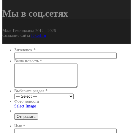
Мы в соц.сетях
Маяк Геленджика 2012 - 2026
Создание сайта
It-Gel.ru
Заголовок
*
Ваша новость
*
Выберите раздел
*
Фото новости
Select Image
Имя
*