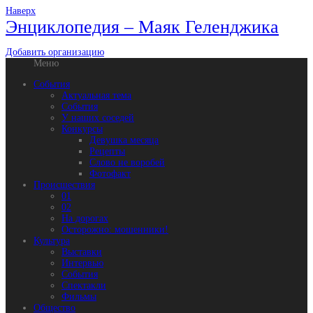
Наверх
Энциклопедия – Маяк Геленджика
Добавить организацию
Меню
События
Актуальная тема
События
У наших соседей
Конкурсы
Девушка месяца
Рецепты
Слово не воробей
Фотофакт
Происшествия
01
02
На дорогах
Осторожно: мошенники!
Культура
Выставки
Интервью
События
Спектакли
Фильмы
Общество