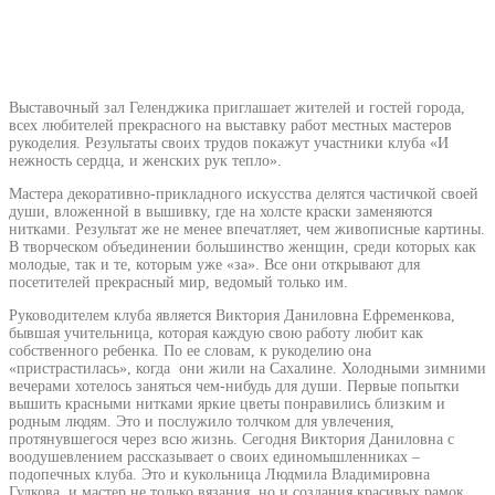
Выставочный зал Геленджика приглашает жителей и гостей города,
всех любителей прекрасного на выставку работ местных мастеров
рукоделия. Результаты своих трудов покажут участники клуба «И
нежность сердца, и женских рук тепло».
Мастера декоративно-прикладного искусства делятся частичкой своей
души, вложенной в вышивку, где на холсте краски заменяются
нитками. Результат же не менее впечатляет, чем живописные картины.
В творческом объединении большинство женщин, среди которых как
молодые, так и те, которым уже «за». Все они открывают для
посетителей прекрасный мир, ведомый только им.
Руководителем клуба является Виктория Даниловна Ефременкова,
бывшая учительница, которая каждую свою работу любит как
собственного ребенка. По ее словам, к рукоделию она
«пристрастилась», когда они жили на Сахалине. Холодными зимними
вечерами хотелось заняться чем-нибудь для души. Первые попытки
вышить красными нитками яркие цветы понравились близким и
родным людям. Это и послужило толчком для увлечения,
протянувшегося через всю жизнь. Сегодня Виктория Даниловна с
воодушевлением рассказывает о своих единомышленниках –
подопечных клуба. Это и кукольница Людмила Владимировна
Гудкова, и мастер не только вязания, но и создания красивых рамок