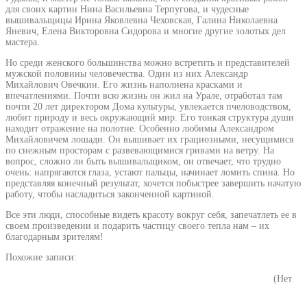
для своих картин Нина Васильевна Терпугова, и чудесные
вышивальщицы Ирина Яковлевна Чеховская, Галина Николаевна
Яневич, Елена Викторовна Сидорова и многие другие золотых дел
мастера.
Но среди женского большинства можно встретить и представителей
мужской половины человечества. Один из них Александр
Михайлович Овечкин. Его жизнь наполнена красками и
впечатлениями. Почти всю жизнь он жил на Урале, отработал там
почти 20 лет директором Дома культуры, увлекается пчеловодством,
любит природу и весь окружающий мир. Его тонкая структура души
находит отражение на полотне. Особенно любимы Александром
Михайловичем лошади. Он вышивает их грациозными, несущимися
по снежным просторам с развевающимися гривами на ветру. На
вопрос, сложно ли быть вышивальщиком, он отвечает, что трудно
очень: напрягаются глаза, устают пальцы, начинает ломить спина. Но
представляя конечный результат, хочется побыстрее завершить начатую
работу, чтобы насладиться законченной картиной.
Все эти люди, способные видеть красоту вокруг себя, запечатлеть ее в
своем произведении и подарить частицу своего тепла нам – их
благодарным зрителям!
Похожие записи:
(Нет