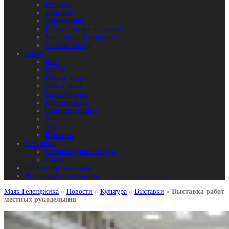
В городе
Здоровье
Образование
Письма наших читателей
Твои люди, Геленджик!
Особый взгляд
Спорт
Бокс
Борьба
Водные виды
Гимнастика
Единоборства
Игровые виды
Ориентирование
Теннис
Футбол
Шахматы
Мой край
История одного города
Фауна
Каталог Организаций
Достопримечательности
Маяк Геленджика
»
Новости
»
Культура
»
Выставки
»
Выставка работ
местных рукодельниц