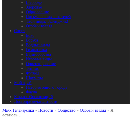
В городе
Здоровье
Образование
Письма наших читателей
Твои люди, Геленджик!
Особый взгляд
Спорт
Бокс
Борьба
Водные виды
Гимнастика
Единоборства
Игровые виды
Ориентирование
Теннис
Футбол
Шахматы
Мой край
История одного города
Фауна
Каталог Организаций
Достопримечательности
Маяк Геленджика
»
Новости
»
Общество
»
Особый взгляд
»
Я
остаюсь…