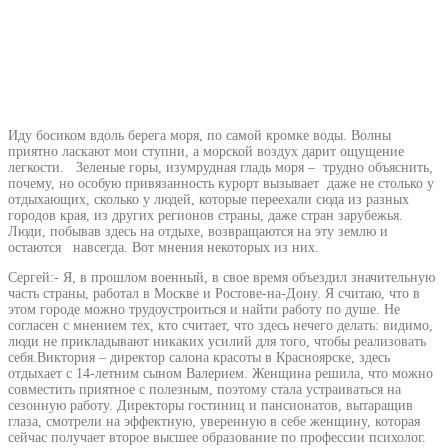
Иду босиком вдоль берега моря, по самой кромке воды. Волны
приятно ласкают мои ступни, а морской воздух дарит ощущение
легкости. Зеленые горы, изумрудная гладь моря – трудно объяснить,
почему, но особую привязанность курорт вызывает даже не столько у
отдыхающих, сколько у людей, которые переехали сюда из разных
городов края, из других регионов страны, даже стран зарубежья.
Люди, побывав здесь на отдыхе, возвращаются на эту землю и
остаются навсегда. Вот мнения некоторых из них.
Сергей:- Я, в прошлом военный, в свое время объездил значительную
часть страны, работал в Москве и Ростове-на-Дону. Я считаю, что в
этом городе можно трудоустроиться и найти работу по душе. Не
согласен с мнением тех, кто считает, что здесь нечего делать: видимо,
люди не прикладывают никаких усилий для того, чтобы реализовать
себя.Виктория – директор салона красоты в Красноярске, здесь
отдыхает с 14-летним сыном Валерием. Женщина решила, что можно
совместить приятное с полезным, поэтому стала устраиваться на
сезонную работу. Директоры гостиниц и пансионатов, вытаращив
глаза, смотрели на эффектную, уверенную в себе женщину, которая
сейчас получает второе высшее образование по профессии психолог.