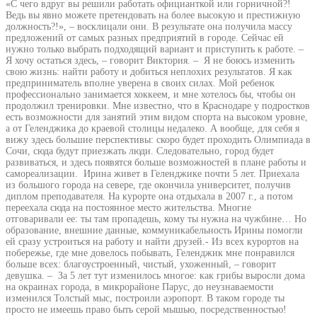
«С чего вдруг вы решили работать официанткой или горничной?!
Ведь вы явно можете претендовать на более высокую и престижную
должность?!», – восклицали они. В результате она получила массу
предложений от самых разных предприятий в городе. Сейчас ей
нужно только выбрать подходящий вариант и приступить к работе. –
Я хочу остаться здесь, – говорит Виктория. – Я не боюсь изменить
свою жизнь: найти работу и добиться неплохих результатов. Я как
предприниматель вполне уверена в своих силах. Мой ребенок
профессионально занимается хоккеем, и мне хотелось бы, чтобы он
продолжил тренировки. Мне известно, что в Краснодаре у подростков
есть возможности для занятий этим видом спорта на высоком уровне,
а от Геленджика до краевой столицы недалеко. А вообще, для себя я
вижу здесь большие перспективы: скоро будет проходить Олимпиада в
Сочи, сюда будут приезжать люди. Следовательно, город будет
развиваться, и здесь появятся больше возможностей в плане работы и
самореализации. Ирина живет в Геленджике почти 5 лет. Приехала
из большого города на севере, где окончила университет, получив
диплом преподавателя. На курорте она отдыхала в 2007 г., а потом
переехала сюда на постоянное место жительства. Многие
отговаривали ее: ты там пропадешь, кому ты нужна на чужбине… Но
образование, внешние данные, коммуникабельность Ирины помогли
ей сразу устроиться на работу и найти друзей.- Из всех курортов на
побережье, где мне довелось побывать, Геленджик мне понравился
больше всех: благоустроенный, чистый, ухоженный, – говорит
девушка. – За 5 лет тут изменилось многое: как грибы выросли дома
на окраинах города, в микрорайоне Парус, до неузнаваемости
изменился Толстый мыс, построили аэропорт. В таком городе ты
просто не имеешь право быть серой мышью, посредственностью!