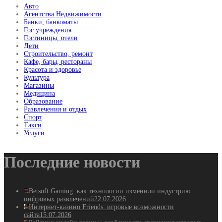
Авто
Агентства Недвижимости
Банки, банкоматы
Гос.учреждения
Гостиницы, отели
Дети
Строительство, ремонт
Кафе, бары, рестораны
Красота и здоровье
Культура
Магазины
Медицина
Образование
Развлечения и отдых
Спорт
Такси
Услуги
Последние новости
Betsoft Gaming: как технологии изменили индустрию
цифровых развлечений
22.07.2026
Интернет-казино Friends: игровые возможности
сайта
15.07.2026