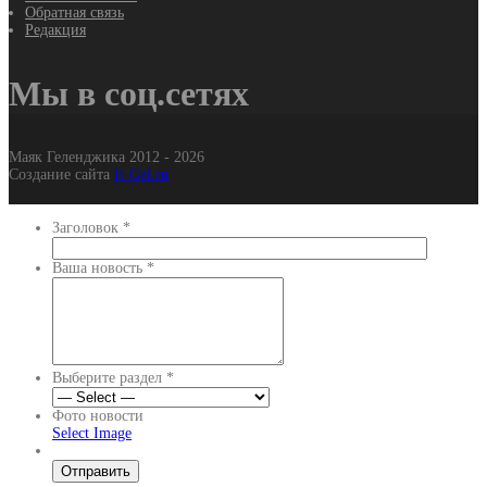
Обратная связь
Редакция
Мы в соц.сетях
Маяк Геленджика 2012 - 2026
Создание сайта
It-Gel.ru
Заголовок
*
Ваша новость
*
Выберите раздел
*
Фото новости
Select Image