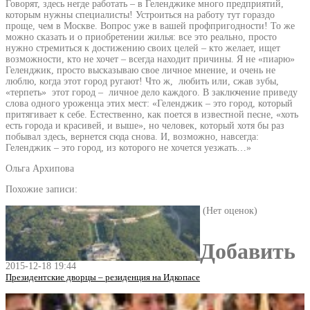
Говорят, здесь негде работать – в Геленджике много предприятий,
которым нужны специалисты! Устроиться на работу тут гораздо
проще, чем в Москве. Вопрос уже в вашей профпригодности! То же
можно сказать и о приобретении жилья: все это реально, просто
нужно стремиться к достижению своих целей – кто желает, ищет
возможности, кто не хочет – всегда находит причины. Я не «пиарю»
Геленджик, просто высказываю свое личное мнение, и очень не
люблю, когда этот город ругают! Что ж, любить или, сжав зубы,
«терпеть» этот город – личное дело каждого. В заключение приведу
слова одного уроженца этих мест: «Геленджик – это город, который
притягивает к себе. Естественно, как поется в известной песне, «хоть
есть города и красивей, и выше», но человек, который хотя бы раз
побывал здесь, вернется сюда снова. И, возможно, навсегда:
Геленджик – это город, из которого не хочется уезжать…»
Ольга Архипова
Похожие записи:
(Нет оценок)
Добавить
2015-12-18 19:44
Президентские дворцы – резиденция на Идкопасе