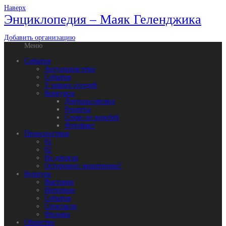
Наверх
Энциклопедия – Маяк Геленджика
Добавить организацию
Меню
События
Актуальная тема
События
У наших соседей
Конкурсы
Девушка месяца
Рецепты
Слово не воробей
Фотофакт
Происшествия
01
02
На дорогах
Осторожно: мошенники!
Культура
Выставки
Интервью
События
Спектакли
Фильмы
Общество