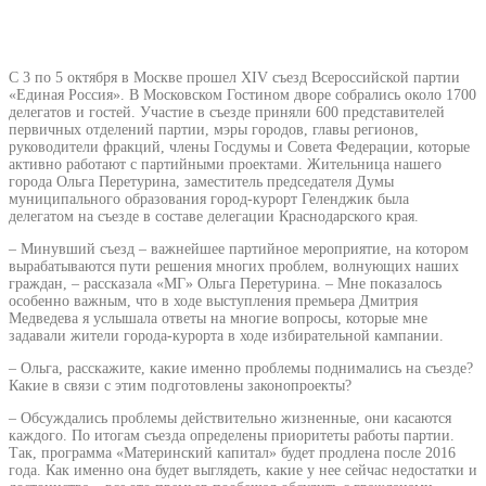
С 3 по 5 октября в Москве прошел XIV съезд Всероссийской партии
«Единая Россия». В Московском Гостином дворе собрались около 1700
делегатов и гостей. Участие в съезде приняли 600 представителей
первичных отделений партии, мэры городов, главы регионов,
руководители фракций, члены Госдумы и Совета Федерации, которые
активно работают с партийными проектами. Жительница нашего
города Ольга Перетурина, заместитель председателя Думы
муниципального образования город-курорт Геленджик была
делегатом на съезде в составе делегации Краснодарского края.
– Минувший съезд – важнейшее партийное мероприятие, на котором
вырабатываются пути решения многих проблем, волнующих наших
граждан, – рассказала «МГ» Ольга Перетурина. – Мне показалось
особенно важным, что в ходе выступления премьера Дмитрия
Медведева я услышала ответы на многие вопросы, которые мне
задавали жители города-курорта в ходе избирательной кампании.
– Ольга, расскажите, какие именно проблемы поднимались на съезде?
Какие в связи с этим подготовлены законопроекты?
– Обсуждались проблемы действительно жизненные, они касаются
каждого. По итогам съезда определены приоритеты работы партии.
Так, программа «Материнский капитал» будет продлена после 2016
года. Как именно она будет выглядеть, какие у нее сейчас недостатки и