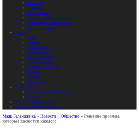
В городе
Здоровье
Образование
Письма наших читателей
Твои люди, Геленджик!
Особый взгляд
Спорт
Бокс
Борьба
Водные виды
Гимнастика
Единоборства
Игровые виды
Ориентирование
Теннис
Футбол
Шахматы
Мой край
История одного города
Фауна
Каталог Организаций
Достопримечательности
Маяк Геленджика
»
Новости
»
Общество
»
Решение проблем,
которые касаются каждого