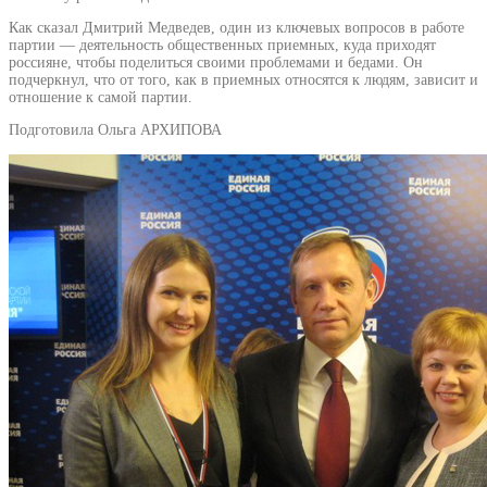
Как сказал Дмитрий Медведев, один из ключевых вопросов в работе
партии — деятельность общественных приемных, куда приходят
россияне, чтобы поделиться своими проблемами и бедами. Он
подчеркнул, что от того, как в приемных относятся к людям, зависит и
отношение к самой партии.
Подготовила Ольга АРХИПОВА