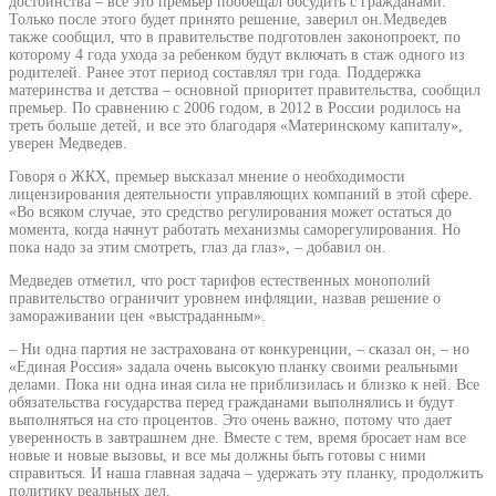
достоинства – все это премьер пообещал обсудить с гражданами.
Только после этого будет принято решение, заверил он.Медведев
также сообщил, что в правительстве подготовлен законопроект, по
которому 4 года ухода за ребенком будут включать в стаж одного из
родителей. Ранее этот период составлял три года. Поддержка
материнства и детства – основной приоритет правительства, сообщил
премьер. По сравнению с 2006 годом, в 2012 в России родилось на
треть больше детей, и все это благодаря «Материнскому капиталу»,
уверен Медведев.
Говоря о ЖКХ, премьер высказал мнение о необходимости
лицензирования деятельности управляющих компаний в этой сфере.
«Во всяком случае, это средство регулирования может остаться до
момента, когда начнут работать механизмы саморегулирования. Но
пока надо за этим смотреть, глаз да глаз», – добавил он.
Медведев отметил, что рост тарифов естественных монополий
правительство ограничит уровнем инфляции, назвав решение о
замораживании цен «выстраданным».
– Ни одна партия не застрахована от конкуренции, – сказал он, – но
«Единая Россия» задала очень высокую планку своими реальными
делами. Пока ни одна иная сила не приблизилась и близко к ней. Все
обязательства государства перед гражданами выполнялись и будут
выполняться на сто процентов. Это очень важно, потому что дает
уверенность в завтрашнем дне. Вместе с тем, время бросает нам все
новые и новые вызовы, и все мы должны быть готовы с ними
справиться. И наша главная задача – удержать эту планку, продолжить
политику реальных дел.