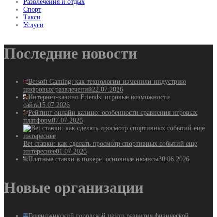
Развлечения и отдых
Спорт
Такси
Услуги
Последние новости
Betsoft Gaming: как технологии изменили индустрию
цифровых развлечений
22.07.2026
Интернет-казино Friends: игровые возможности
сайта
15.07.2026
Рейтинг онлайн казино: особенности сравнения игровых
платформ
07.07.2026
Bet ставки: как сделать просмотр спортивных событий еще
интереснее
01.07.2026
Платные ставки в покере: основные нюансы
30.06.2026
Новые организации
Геленджикский городской центр развития физической