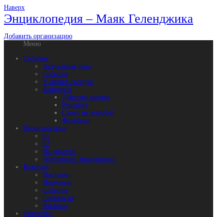
Наверх
Энциклопедия – Маяк Геленджика
Добавить организацию
Меню
События
Актуальная тема
События
У наших соседей
Конкурсы
Девушка месяца
Рецепты
Слово не воробей
Фотофакт
Происшествия
01
02
На дорогах
Осторожно: мошенники!
Культура
Выставки
Интервью
События
Спектакли
Фильмы
Общество