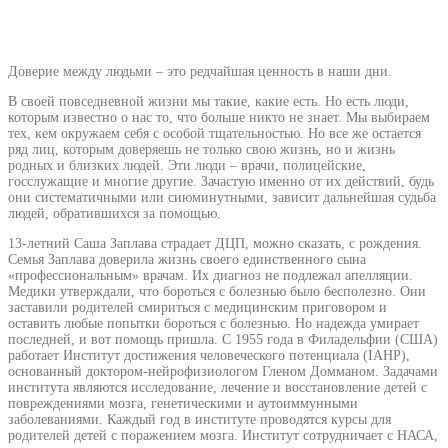
Доверие между людьми – это редчайшая ценность в наши дни.
В своей повседневной жизни мы такие, какие есть. Но есть люди,
которым известно о нас то, что больше никто не знает. Мы выбираем
тех, кем окружаем себя с особой тщательностью. Но все же остается
ряд лиц, которым доверяешь не только свою жизнь, но и жизнь
родных и близких людей. Эти люди – врачи, полицейские,
госслужащие и многие другие. Зачастую именно от их действий, будь
они систематичными или сиюминутными, зависит дальнейшая судьба
людей, обратившихся за помощью.
13-летний Саша Заплава страдает ДЦП, можно сказать, с рождения.
Семья Заплава доверила жизнь своего единственного сына
«профессиональным» врачам. Их диагноз не подлежал апелляции.
Медики утверждали, что бороться с болезнью было бесполезно. Они
заставили родителей смириться с медицинским приговором и
оставить любые попытки бороться с болезнью. Но надежда умирает
последней, и вот помощь пришла. С 1955 года в Филадельфии (США)
работает Институт достижения человеческого потенциала (IAHP),
основанный доктором-нейрофизиологом Гленом Домманом. Задачами
института являются исследование, лечение и восстановление детей с
повреждениями мозга, генетическими и аутоиммунными
заболеваниями. Каждый год в институте проводятся курсы для
родителей детей с поражением мозга. Институт сотрудничает с НАСА,