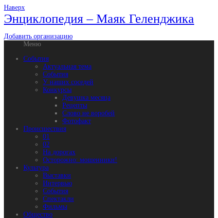
Наверх
Энциклопедия – Маяк Геленджика
Добавить организацию
Меню
События
Актуальная тема
События
У наших соседей
Конкурсы
Девушка месяца
Рецепты
Слово не воробей
Фотофакт
Происшествия
01
02
На дорогах
Осторожно: мошенники!
Культура
Выставки
Интервью
События
Спектакли
Фильмы
Общество