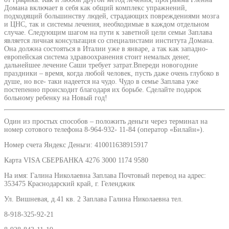
Домана включает в себя как общий комплекс упражнений,
подходящий большинству людей, страдающих повреждениями мозга
и ЦНС, так и системы лечения, необходимые в каждом отдельном
случае. Следующим шагом на пути к заветной цели семьи Заплава
является личная консультация со специалистами института Домана.
Она должна состояться в Италии уже в январе, а так как западно-
европейская система здравоохранения стоит немалых денег,
дальнейшее лечение Саши требует затрат.Впереди новогодние
праздники – время, когда любой человек, пусть даже очень глубоко в
душе, но все- таки надеется на чудо. Чудо в семье Заплава уже
постепенно происходит благодаря их борьбе. Сделайте подарок
больному ребенку на Новый год!
Один из простых способов – положить деньги через терминал на
номер сотового телефона 8-964-932- 11-84 (оператор «Билайн»).
Номер счета Яндекс Деньги: 410011638915917
Карта VISA СБЕРБАНКА 4276 3000 1174 9580
На имя: Галина Николаевна Заплава Почтовый перевод на адрес:
353475 Краснодарский край, г. Геленджик
Ул. Вишневая, д.41 кв. 2 Заплава Галина Николаевна тел.
8-918-325-92-21