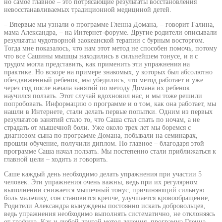
но самое главное – это потрясающие результаты восстановления
невосстанавливаемых традиционной медициной детей.
– Впервые мы узнали о программе Гленна Домана, – говорит Галина,
мама Александра, – на Интернет-форуме. Другие родители описывали
результаты чудотворной заокеанской терапии с бурным восторгом.
Тогда мне показалось, что нам этот метод не способен помочь, потому
что все Сашины мышцы находились в сильнейшем тонусе, и я с
трудом могла представить, как применить эти упражнения на
практике. Но вскоре на примере знакомых, у которых был абсолютно
обездвиженный ребенок, мы убедились, что метод работает и уже
через год после начала занятий по методу Домана их ребенок
научился ползать. Этот случай вдохновил нас, и мы тоже решили
попробовать. Информацию о программе и о том, как она работает, мы
нашли в Интернете, стали делать первые попытки. Одним из первых
результатов занятий стало то, что Саша стал спать по ночам, а не
страдать от мышечной боли. Уже около трех лет мы боремся с
диагнозом сына по программе Домана, побывали на семинарах,
прошли обучение, получили диплом. Но главное – благодаря этой
программе Саша начал ползать. Мы постепенно стали приближаться к
главной цели – ходить и говорить.
Саше каждый день необходимо делать упражнения при участии 5
человек. Эти упражнения очень важны, ведь при их регулярном
выполнении снижается мышечный тонус, причиняющий сильную
боль мальчику, сон становится крепче, улучшается кровообращение,
Родители Александра вынуждены постоянно искать добровольцев,
ведь упражнения необходимо выполнять систематично, не отклоняясь
от графика. Как и любой другой метод лечения, программа Гленна