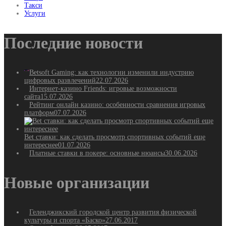
Такси
Услуги
Последние новости
Betsoft Gaming: как технологии изменили индустрию
цифровых развлечений
22.07.2026
Интернет-казино Friends: игровые возможности
сайта
15.07.2026
Рейтинг онлайн казино: особенности сравнения игровых
платформ
07.07.2026
Bet ставки: как сделать просмотр спортивных событий еще
интереснее
01.07.2026
Платные ставки в покере: основные нюансы
30.06.2026
Новые организации
Геленджикский городской центр развития физической
культуры и спорта «Баско»
27.06.2017