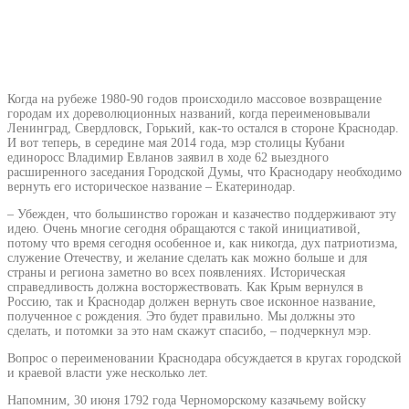
Когда на рубеже 1980-90 годов происходило массовое возвращение
городам их дореволюционных названий, когда переименовывали
Ленинград, Свердловск, Горький, как-то остался в стороне Краснодар.
И вот теперь, в середине мая 2014 года, мэр столицы Кубани
единоросс Владимир Евланов заявил в ходе 62 выездного
расширенного заседания Городской Думы, что Краснодару необходимо
вернуть его историческое название – Екатеринодар.
– Убежден, что большинство горожан и казачество поддерживают эту
идею. Очень многие сегодня обращаются с такой инициативой,
потому что время сегодня особенное и, как никогда, дух патриотизма,
служение Отечеству, и желание сделать как можно больше и для
страны и региона заметно во всех появлениях. Историческая
справедливость должна восторжествовать. Как Крым вернулся в
Россию, так и Краснодар должен вернуть свое исконное название,
полученное с рождения. Это будет правильно. Мы должны это
сделать, и потомки за это нам скажут спасибо, – подчеркнул мэр.
Вопрос о переименовании Краснодара обсуждается в кругах городской
и краевой власти уже несколько лет.
Напомним, 30 июня 1792 года Черноморскому казачьему войску