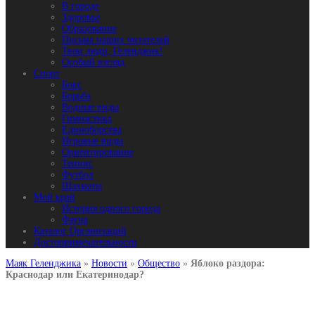
В городе
Здоровье
Образование
Письма наших читателей
Твои люди, Геленджик!
Особый взгляд
Спорт
Бокс
Борьба
Водные виды
Гимнастика
Единоборства
Игровые виды
Ориентирование
Теннис
Футбол
Шахматы
Мой край
История одного города
Фауна
Каталог Организаций
Достопримечательности
Маяк Геленджика
»
Новости
»
Общество
»
Яблоко раздора:
Краснодар или Екатеринодар?