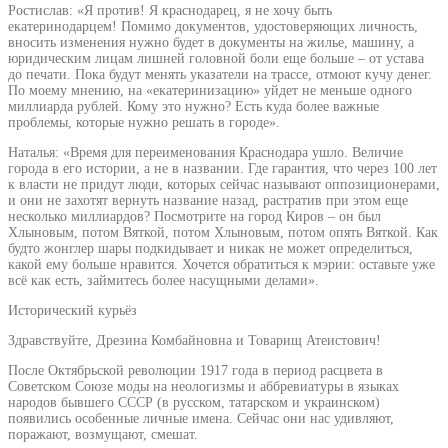
Ростислав: «Я против! Я краснодарец, я не хочу быть
екатеринодарцем! Помимо документов, удостоверяющих личность,
вносить изменения нужно будет в документы на жилье, машину, а
юридическим лицам лишней головной боли еще больше – от устава
до печати. Пока будут менять указатели на трассе, отмоют кучу денег.
По моему мнению, на «екатеринизацию» уйдет не меньше одного
миллиарда рублей. Кому это нужно? Есть куда более важные
проблемы, которые нужно решать в городе».
Наталья: «Время для переименования Краснодара ушло. Величие
города в его истории, а не в названии. Где гарантия, что через 100 лет
к власти не придут люди, которых сейчас называют оппозиционерами,
и они не захотят вернуть название назад, растратив при этом еще
несколько миллиардов? Посмотрите на город Киров – он был
Хлыновым, потом Вяткой, потом Хлыновым, потом опять Вяткой. Как
будто жонглер шары подкидывает и никак не может определиться,
какой ему больше нравится. Хочется обратиться к мэрии: оставьте уже
всё как есть, займитесь более насущными делами».
Исторический курьёз
Здравствуйте, Дрезина Комбайновна и Товарищ Атеистович!
После Октябрьской революции 1917 года в период расцвета в
Советском Союзе моды на неологизмы и аббревиатуры в языках
народов бывшего СССР (в русском, татарском и украинском)
появились особенные личные имена. Сейчас они нас удивляют,
поражают, возмущают, смешат.