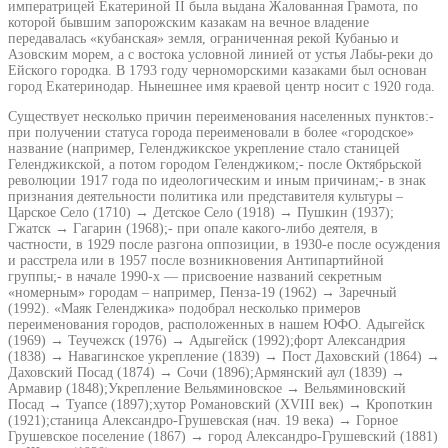
императрицей Екатериной II была выдана Жалованная Грамота, по
которой бывшим запорожским казакам на вечное владение
передавалась «кубанская» земля, ограниченная рекой Кубанью и
Азовским морем, а с востока условной линией от устья Лабы-реки до
Ейского городка. В 1793 году черноморскими казаками был основан
город Екатеринодар. Нынешнее имя краевой центр носит с 1920 года.
Существует несколько причин переименования населенных пунктов:-
при получении статуса города переименовали в более «городское»
название (например, Геленджикское укрепление стало станицей
Геленджикской, а потом городом Геленджиком;- после Октябрьской
революции 1917 года по идеологическим и иным причинам;- в знак
признания деятельности политика или представителя культуры –
Царское Село (1710) → Детское Село (1918) → Пушкин (1937);
Гжатск → Гагарин (1968);- при опале какого-либо деятеля, в
частности, в 1929 после разгона оппозиции, в 1930-е после осуждения
и расстрела или в 1957 после возникновения Антипартийной
группы;- в начале 1990-х — присвоение названий секретным
«номерным» городам – например, Пенза-19 (1962) → Заречный
(1992). «Маяк Геленджика» подобрал несколько примеров
переименования городов, расположенных в нашем ЮФО. Адыгейск
(1969) → Теучежск (1976) → Адыгейск (1992);форт Александрия
(1838) → Навагинское укрепление (1839) → Пост Даховский (1864) →
Даховский Посад (1874) → Сочи (1896);Армянский аул (1839) →
Армавир (1848);Укрепление Вельяминовское → Вельяминовский
Посад → Туапсе (1897);хутор Романовский (XVIII век) → Кропоткин
(1921);станица Александро-Грушевская (нач. 19 века) → Горное
Грушевское поселение (1867) → город Александро-Грушевский (1881)