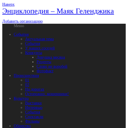
Наверх
Энциклопедия – Маяк Геленджика
Добавить организацию
Меню
События
Актуальная тема
События
У наших соседей
Конкурсы
Девушка месяца
Рецепты
Слово не воробей
Фотофакт
Происшествия
01
02
На дорогах
Осторожно: мошенники!
Культура
Выставки
Интервью
События
Спектакли
Фильмы
Общество