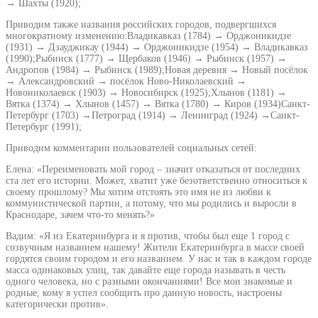
→ Шахты (1920);
Приводим также названия российских городов, подвергшихся
многократному изменению:Владикавказ (1784) → Орджоникидзе
(1931) → Дзауджикау (1944) → Орджоникидзе (1954) → Владикавказ
(1990);Рыбинск (1777) → Щербаков (1946) → Рыбинск (1957) →
Андропов (1984) → Рыбинск (1989);Новая деревня → Новый посёлок
→ Александровский → посёлок Ново-Николаевский →
Новониколаевск (1903) → Новосибирск (1925);Хлынов (1181) →
Вятка (1374) → Хлынов (1457) → Вятка (1780) → Киров (1934)Санкт-
Петербург (1703) →Петроград (1914) → Ленинград (1924) →Санкт-
Петербург (1991);
Приводим комментарии пользователей социальных сетей:
Елена: «Переименовать мой город – значит отказаться от последних
ста лет его истории. Может, хватит уже безответственно относиться к
своему прошлому? Мы хотим отстоять это имя не из любви к
коммунистической партии, а потому, что мы родились и выросли в
Краснодаре, зачем что-то менять?»
Вадим: «Я из Екатеринбурга и я против, чтобы был еще 1 город с
созвучным названием нашему! Жители Екатеринбурга в массе своей
гордятся своим городом и его названием. У нас и так в каждом городе
масса одинаковых улиц, так давайте еще города называть в честь
одного человека, но с разными окончаниями! Все мои знакомые и
родные, кому я успел сообщить про данную новость, настроены
категорически против».