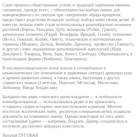
Слом прежних общественных устоев и традиций наречения именем,
связанных, прежде всего, с обязательностью выбора имени для
новорождённого по святцам при совершении обряда крещения,
предоставил родителям большую свободу выбора имён своим детям. В
качестве личных имён стали использоваться разнообразные названия
растений (Берёза, Гвоздика, Дуб), минералы (Рубин, Гранит),
химические элементы (Радий, Вольфрам, Иридий, Гелий), топонимы
(Волга, Гималай, Казбек, Онега), технические и математические
термины (Медиана, Дизель, Комбайн, Дрезина), профессии (Танкист),
и другие слова, окрашенные революционной идеологией (Идея,
Декабрист, Товарищ, Воля, Заря, Атеист, Свобода). Образовывались и
производные формы (Ноябрина, Тракторина).
В послереволюционную эпоху вошли в употребление и
неканонические (не отмеченные в церковных святцах) древнерусские
и древнеславянские имена, а также имена, бытующие в других
славянских языках (Светозар, Пересвет, Мстислав, Милослава,
Любомир, Ванда, Владислав).
Большинство имён советского происхождения — в особенности
новообразованные — использовались редко и не прижились,
оставшись скорее историко-лингвистическим курьёзом. Многие
носители экзотических имён, достигнув совершеннолетия, подавали
документы на изменение имени. Однако некоторые из этих имён,
составленные удачно — например, Владлен, Дамир, сохранились и
получили достаточно широкую известность
Наталья ЛУГОВАЯ