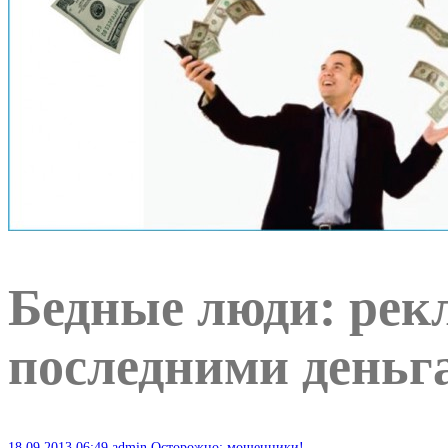
Бедные люди: рекл
последними деньг
18.09.2013
06:49
admin
Осторожно: мошенники!