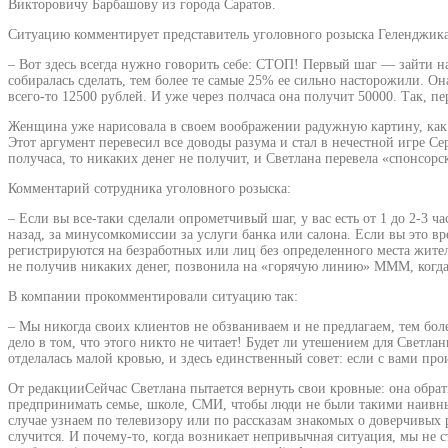
Викторовичу Барбашову из города Саратов.
Ситуацию комментирует представитель уголовного розыска Геленджика
– Вот здесь всегда нужно говорить себе: СТОП! Первый шаг — зайти 
собиралась сделать, тем более те самые 25% ее сильно насторожили. Он
всего-то 12500 рублей. И уже через полчаса она получит 50000. Так, п
Женщина уже нарисовала в своем воображении радужную картину, как э
Этот аргумент перевесил все доводы разума и стал в нечестной игре С
получаса, то никаких денег не получит, и Светлана перевела «спонсорс
Комментарий сотрудника уголовного розыска:
– Если вы все-таки сделали опрометчивый шаг, у вас есть от 1 до 2-3 ч
назад, за минусомкомиссии за услуги банка или салона. Если вы это в
регистрируются на безработных или лиц без определенного места жите
не получив никаких денег, позвонила на «горячую линию» МММ, когда 
В компании прокомментировали ситуацию так:
– Мы никогда своих клиентов не обзваниваем и не предлагаем, тем бол
дело в том, что этого никто не читает! Будет ли утешением для Светл
отделалась малой кровью, и здесь единственный совет: если с вами п
От редакцииСейчас Светлана пытается вернуть свои кровные: она обра
предпринимать семье, школе, СМИ, чтобы люди не были такими наивны
случае узнаем по телевизору или по рассказам знакомых о доверчивых 
случится. И почему-то, когда возникает непривычная ситуация, мы не 