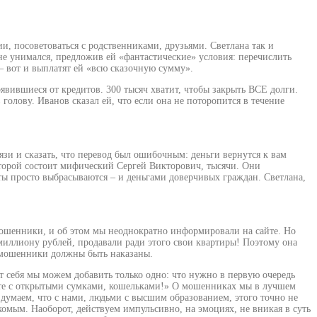
 посоветоваться с родственниками, друзьями. Светлана так и
 не унимался, предложив ей «фантастические» условия: перечислить
 — вот и выплатят ей «всю сказочную сумму».
вившиеся от кредитов. 300 тысяч хватит, чтобы закрыть ВСЕ долги.
голову. Иванов сказал ей, что если она не поторопится в течение
вязи и сказать, что перевод был ошибочным: деньги вернутся к вам
которой состоит мифический Сергей Викторович, тысячи. Они
ты просто выбрасываются – и деньгами доверчивых граждан. Светлана,
 мошенники, и об этом мы неоднократно информировали на сайте. Но
 миллиону рублей, продавали ради этого свои квартиры! Поэтому она
— мошенники должны быть наказаны.
т себя мы можем добавить только одно: что нужно в первую очередь
дите с открытыми сумками, кошельками!» О мошенниках мы в лучшем
 думаем, что с нами, людьми с высшим образованием, этого точно не
комым. Наоборот, действуем импульсивно, на эмоциях, не вникая в суть