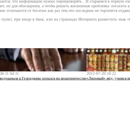
вается, что информацию нужно перепроверять…И стараемся в первую очере
лет, не для обогащения, а чтобы решить жизненные проблемы: погасить
они отличаются от богатых как раз тем,что последние не торопятся отдава
 пункт, при входе в банк, или на страницах Интернета разместить знак
08-11 04:11
2012-07-20 10:22
 водоканала в Геленджике попался на мошенничестве
«Липовый» мёд: учимся в