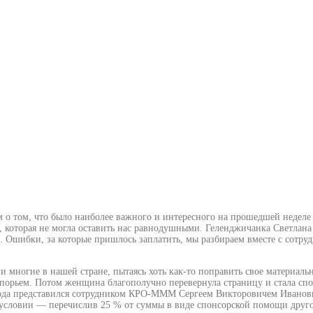
ам о том, что было наиболее важного и интересного на прошедшей неделе
, которая не могла оставить нас равнодушными. Геленджичанка Светлан
ти. Ошибки, за которые пришлось заплатить, мы разбираем вместе с сот
 и многие в нашей стране, пытаясь хоть как-то поправить свое материаль
дспорьем. Потом женщина благополучно перевернула страницу и стала спо
вода представился сотрудником КРО-МММ Сергеем Викторовичем Ивановым
м условии — перечислив 25 % от суммы в виде спонсорской помощи дру