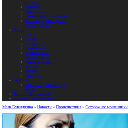
В городе
Здоровье
Образование
Письма наших читателей
Твои люди, Геленджик!
Особый взгляд
Спорт
Бокс
Борьба
Водные виды
Гимнастика
Единоборства
Игровые виды
Ориентирование
Теннис
Футбол
Шахматы
Мой край
История одного города
Фауна
Каталог Организаций
Достопримечательности
Маяк Геленджика
»
Новости
»
Происшествия
»
Осторожно: мошенники