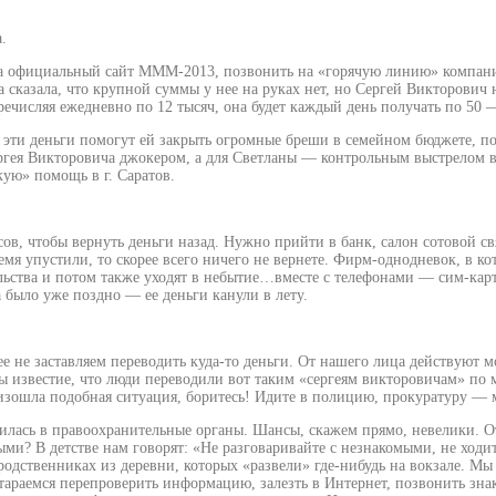
.
на официальный сайт МММ-2013, позвонить на «горячую линию» компании,
а сказала, что крупной суммы у нее на руках нет, но Сергей Викторович
еречисляя ежедневно по 12 тысяч, она будет каждый день получать по 50
ти деньги помогут ей закрыть огромные бреши в семейном бюджете, поя
ергея Викторовича джокером, а для Светланы — контрольным выстрелом в 
кую» помощь в г. Саратов.
асов, чтобы вернуть деньги назад. Нужно прийти в банк, салон сотовой с
ремя упустили, то скорее всего ничего не вернете. Фирм-однодневок, в 
льства и потом также уходят в небытие…вместе с телефонами — сим-кар
было уже поздно — ее деньги канули в лету.
ее не заставляем переводить куда-то деньги. От нашего лица действуют
аны известие, что люди переводили вот таким «сергеям викторовичам» по
роизошла подобная ситуация, боритесь! Идите в полицию, прокуратуру 
тилась в правоохранительные органы. Шансы, скажем прямо, невелики. О
ми? В детстве нам говорят: «Не разговаривайте с незнакомыми, не хо
родственниках из деревни, которых «развели» где-нибудь на вокзале. Мы
стараемся перепроверить информацию, залезть в Интернет, позвонить зна