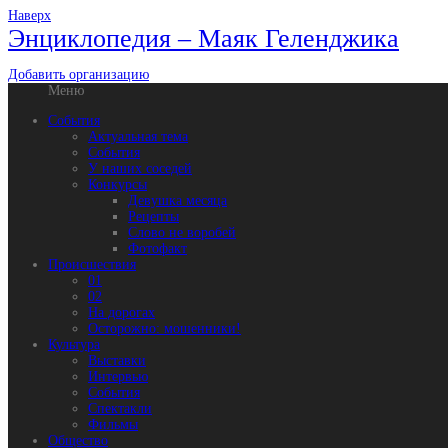
Наверх
Энциклопедия – Маяк Геленджика
Добавить организацию
Меню
События
Актуальная тема
События
У наших соседей
Конкурсы
Девушка месяца
Рецепты
Слово не воробей
Фотофакт
Происшествия
01
02
На дорогах
Осторожно: мошенники!
Культура
Выставки
Интервью
События
Спектакли
Фильмы
Общество