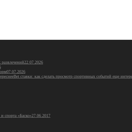
х развлечений
22.07.2026
6
форм
07.07.2026
Bet ставки: как сделать просмотр спортивных событий еще интер
 и спорта «Баско»
27.06.2017