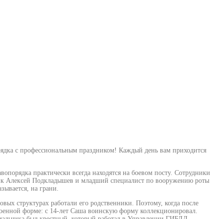
орядка с профессиональным праздником! Каждый день вам приходится
порядка практически всегда находятся на боевом посту. Сотрудники
жик Алексей Подкладышев и младший специалист по вооружению роты
зывается, на грани.
овых структурах работали его родственники. Поэтому, когда после
военной форме: с 14-лет Саша воинскую форму коллекционировал.
мальчика был крестный, который работал в Управлении ГИБДД