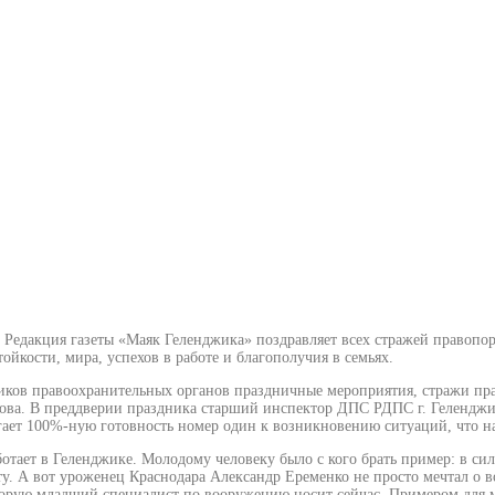
. Редакция газеты «Маяк Геленджика» поздравляет всех стражей правоп
ойкости, мира, успехов в работе и благополучия в семьях.
ов правоохранительных органов праздничные мероприятия, стражи право
слова. В преддверии праздника старший инспектор ДПС РДПС г. Геленд
гает 100%-ную готовность номер один к возникновению ситуаций, что на
тает в Геленджике. Молодому человеку было с кого брать пример: в сил
у. А вот уроженец Краснодара Александр Еременко не просто мечтал о 
орую младший специалист по вооружению носит сейчас. Примером для 