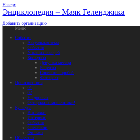
Наверх
Энциклопедия – Маяк Геленджика
Добавить организацию
Меню
События
Актуальная тема
События
У наших соседей
Конкурсы
Девушка месяца
Рецепты
Слово не воробей
Фотофакт
Происшествия
01
02
На дорогах
Осторожно: мошенники!
Культура
Выставки
Интервью
События
Спектакли
Фильмы
Общество