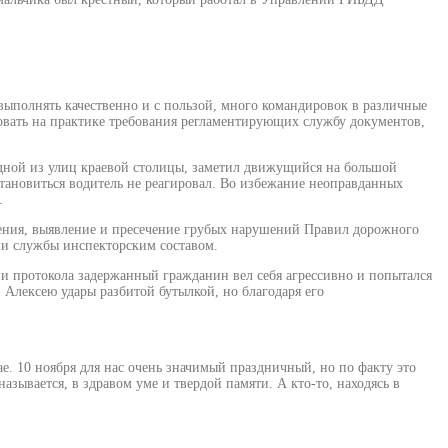
выполнять качественно и с пользой, много командировок в различные
зовать на практике требования регламентирующих службу документов,
 одной из улиц краевой столицы, заметил движущийся на большой
тановиться водитель не реагировал. Во избежание неоправданных
.
ения, выявление и пресечение грубых нарушений Правил дорожного
ии службы инспекторским составом.
и протокола задержанный гражданин вел себя агрессивно и попытался
 Алексею удары разбитой бутылкой, но благодаря его
крае. 10 ноября для нас очень значимый праздничный, но по факту это
азывается, в здравом уме и твердой памяти. А кто-то, находясь в