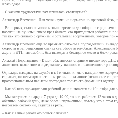
Краснодара.
– С какими трудностями вам пришлось столкнуться?
Александр Еременко:- Для меня изучение нормативно-правовой базы, п
– Во-первых, стало намного меньше времени для общения с родными и 
населенные пункты нашего края бывает, что приходиться работать и по
так как это связано с оружием и остальным вооружением, которое прих
Александр Еременко ещё во время его службы в подразделении вневедо
скорости и запрещающий сигнал светофора автомобиль. Александром бы
жертв и ДТП, автомобиль был выведен в безлюдное место и блокирован
Алексей Подкладышев:- В мои обязанности старшего инспектора ДПС 
движения, выявление и задержание угнанного и похищенного транспор
Однажды, находясь на службе в г. Геленджик, мы с напарником задерж
скрыться, но несмотря на его намерения и оказанное физическое сопро
профессиональным навыкам пострадала только его форменная одежда.
– Как обычно проходит ваш рабочий день и является ли 10 ноября для 
– Мы заступаем в наряд с 7 утра до 19-00, то есть работаем 12 часов в
обычный рабочий день, даже более напряженный, потому что в этом году 
нетрезвом состоянии, садится за руль…
– Как к вашей работе относятся близкие?