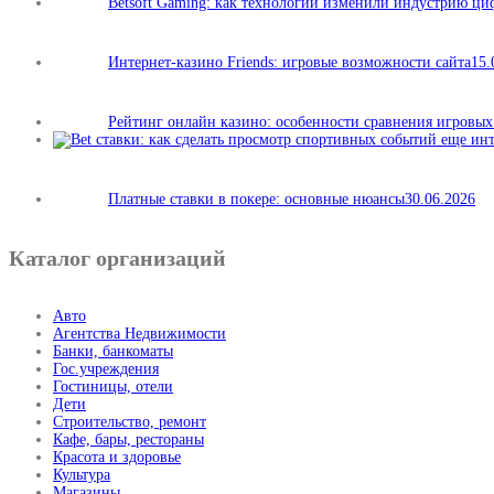
Betsoft Gaming: как технологии изменили индустрию ц
Интернет-казино Friends: игровые возможности сайта
15.
Рейтинг онлайн казино: особенности сравнения игровы
Платные ставки в покере: основные нюансы
30.06.2026
Каталог организаций
Авто
Агентства Недвижимости
Банки, банкоматы
Гос.учреждения
Гостиницы, отели
Дети
Строительство, ремонт
Кафе, бары, рестораны
Красота и здоровье
Культура
Магазины