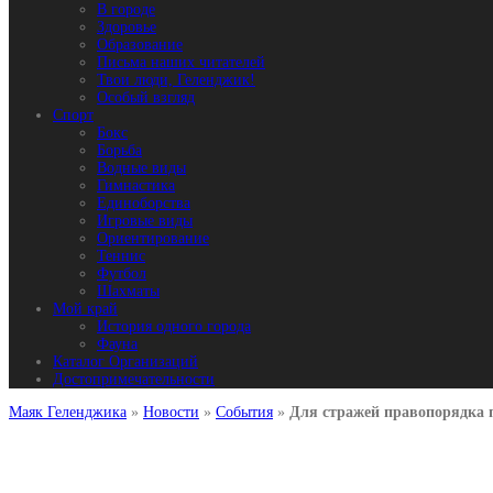
В городе
Здоровье
Образование
Письма наших читателей
Твои люди, Геленджик!
Особый взгляд
Спорт
Бокс
Борьба
Водные виды
Гимнастика
Единоборства
Игровые виды
Ориентирование
Теннис
Футбол
Шахматы
Мой край
История одного города
Фауна
Каталог Организаций
Достопримечательности
Маяк Геленджика
»
Новости
»
События
»
Для стражей правопорядка 