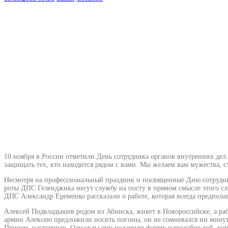
10 ноября в России отметили День сотрудника органов внутренних дел
защищать тех, кто находится рядом с вами. Мы желаем вам мужества, ст
Несмотря на профессиональный праздник и посвященные Дню сотрудник
роты ДПС Геленджика несут службу на посту в прямом смысле этого 
ДПС Александр Еременко рассказали о работе, которая всегда предпола
Алексей Подкладышев родом из Абинска, живет в Новороссийске, а рабо
армии Алексею предложили носить погоны, он не сомневался ни минут
Причем, настоящую. Однажды ему подарили форму наподобие той, кот