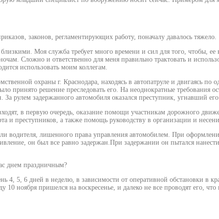
риказов, законов, регламентирующих работу, поначалу давалось тяжело.
близкими. Моя служба требует много времени и сил для того, чтобы, ее 
 ночам. Сложно и ответственно для меня правильно трактовать и исполь
одится использовать моим коллегам.
мственной охраны г. Краснодара, находясь в автопатруле и двигаясь по
ло принято решение преследовать его. На неоднократные требования ос
. За рулем задержанного автомобиля оказался преступник, угнавший его
входят, в первую очередь, оказание помощи участникам дорожного движ
та и преступников, а также помощь руководству в организации и несен
али водителя, лишенного права управления автомобилем. При оформлени
тивление, он был все равно задержан.При задержании он пытался нанести
вас днем праздничным?
 день 4, 5, 6 дней в неделю, в зависимости от оперативной обстановки в 
10 ноября пришелся на воскресенье, и далеко не все проводят его, что н