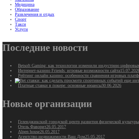
Медицина
Образование
Развлечения и отдых
Спорт
Такси
Услуги
Последние новости
Betsoft Gaming: как технологии изменили индустрию цифровы
Интернет-казино Friends: игровые возможности сайта
15.07.202
Рейтинг онлайн казино: особенности сравнения игровых плат
Платные ставки в покере: основные нюансы
30.06.2026
Новые организации
Геленджикский городской центр развития физической культуры
Отель Фаворит
26.05.2017
Alpen house
26.05.2017
Агентство недвижимости Ваш Дом
25.05.2017