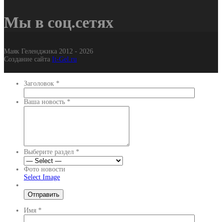
Мы в соц.сетях
Маяк Геленджика 2012 - 2026
Создание сайта
It-Gel.ru
Заголовок
*
Ваша новость
*
Выберите раздел
*
Фото новости
Select Image
Имя
*