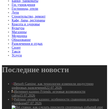
Банки, банкоматы
Гос.учреждения
Гостиницы, отели
Дети
Строительство, ремонт
Кафе, бары, рестораны
Красота и здоровье
Культура
Магазины
Медицина
Образование
Развлечения и отдых
Спорт
Такси
Услуги
Последние новости
Betsoft Gaming: как технологии изменили индустрию
цифровых развлечений
22.07.2026
Интернет-казино Friends: игровые возможности
сайта
15.07.2026
Рейтинг онлайн казино: особенности сравнения игровых
платформ
07.07.2026