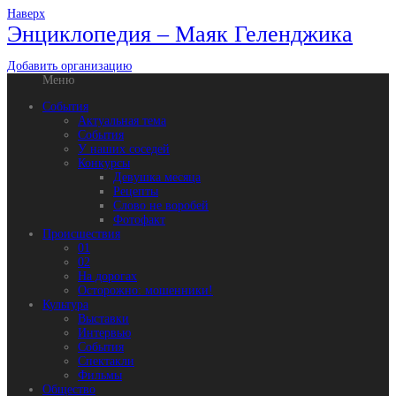
Наверх
Энциклопедия – Маяк Геленджика
Добавить организацию
Меню
События
Актуальная тема
События
У наших соседей
Конкурсы
Девушка месяца
Рецепты
Слово не воробей
Фотофакт
Происшествия
01
02
На дорогах
Осторожно: мошенники!
Культура
Выставки
Интервью
События
Спектакли
Фильмы
Общество