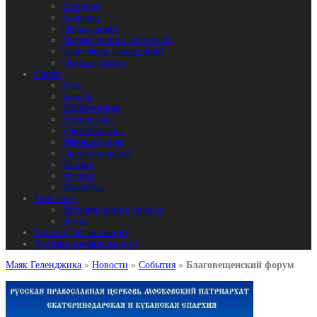
В городе
Здоровье
Образование
Письма наших читателей
Твои люди, Геленджик!
Особый взгляд
Спорт
Бокс
Борьба
Водные виды
Гимнастика
Единоборства
Игровые виды
Ориентирование
Теннис
Футбол
Шахматы
Мой край
История одного города
Фауна
Каталог Организаций
Достопримечательности
Маяк Геленджика
»
Новости
»
События
»
Благовещенский форум