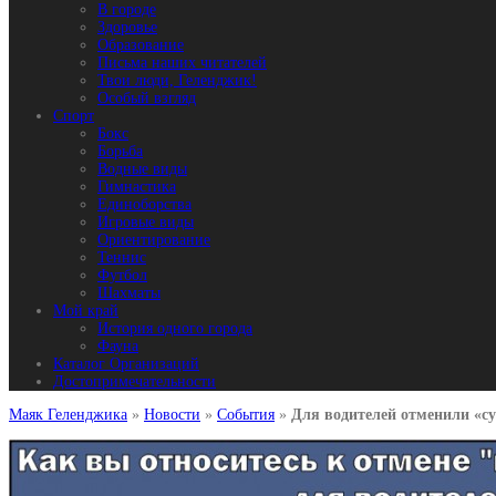
В городе
Здоровье
Образование
Письма наших читателей
Твои люди, Геленджик!
Особый взгляд
Спорт
Бокс
Борьба
Водные виды
Гимнастика
Единоборства
Игровые виды
Ориентирование
Теннис
Футбол
Шахматы
Мой край
История одного города
Фауна
Каталог Организаций
Достопримечательности
Маяк Геленджика
»
Новости
»
События
»
Для водителей отменили «су