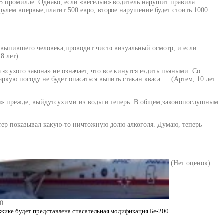
,5 промилле. Однако, если «веселый» водитель нарушит правила
улем впервые,платит 500 евро, второе нарушение будет стоить 1000
двыпившего человека,проводит чисто визуальный осмотр, и если
8 лет).
ухого закона» не означает, что все кинутся ездить пьяными. Со
аркую погоду не будет опасаться выпить стакан кваса…. (Артем, 10 лет
лся» прежде, выйдутсухими из воды и теперь. В общем,законопослушным
стер показывал какую-то ничтожную долю алкоголя. Думаю, теперь
(Нет оценок)
20
жике будет представлена спасательная модификация Бе-200