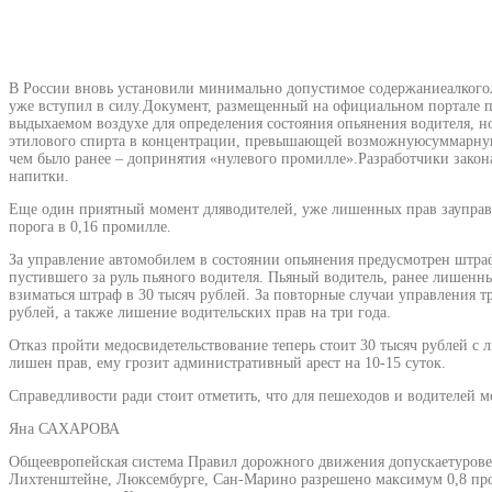
В России вновь установили минимально допустимое содержаниеалкого
уже вступил в силу.Документ, размещенный на официальном портале пр
выдыхаемом воздухе для определения состояния опьянения водителя, н
этилового спирта в концентрации, превышающей возможнуюсуммарную п
чем было ранее – допринятия «нулевого промилле».Разработчики зако
напитки.
Еще один приятный момент дляводителей, уже лишенных прав зауправле
порога в 0,16 промилле.
За управление автомобилем в состоянии опьянения предусмотрен штраф 
пустившего за руль пьяного водителя. Пьяный водитель, ранее лишенный
взиматься штраф в 30 тысяч рублей. За повторные случаи управления 
рублей, а также лишение водительских прав на три года.
Отказ пройти медосвидетельствование теперь стоит 30 тысяч рублей с 
лишен прав, ему грозит административный арест на 10-15 суток.
Справедливости ради стоит отметить, что для пешеходов и водителей
Яна САХАРОВА
Общеевропейская система Правил дорожного движения допускаетуровен
Лихтенштейне, Люксембурге, Сан-Марино разрешено максимум 0,8 проми