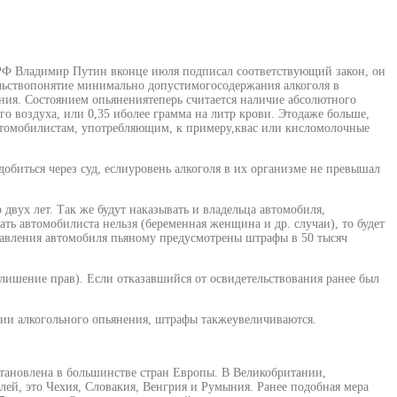
 РФ Владимир Путин вконце июля подписал соответствующий закон, он
тельствопонятие минимально допустимогосодержания алкоголя в
ния. Состоянием опьянениятеперь считается наличие абсолютного
воздуха, или 0,35 иболее грамма на литр крови. Этодаже больше,
автомобилистам, употребляющим, к примеру,квас или кисломолочные
биться через суд, еслиуровень алкоголя в их организме не превышал
двух лет. Так же будут наказывать и владельца автомобиля,
ать автомобилиста нельзя (беременная женщина и др. случаи), то будет
ставления автомобиля пьяному предусмотрены штрафы в 50 тысяч
 лишение прав). Если отказавшийся от освидетельствования ранее был
нии алкогольного опьянения, штрафы такжеувеличиваются.
тановлена в большинстве стран Европы. В Великобритании,
лей, это Чехия, Словакия, Венгрия и Румыния. Ранее подобная мера