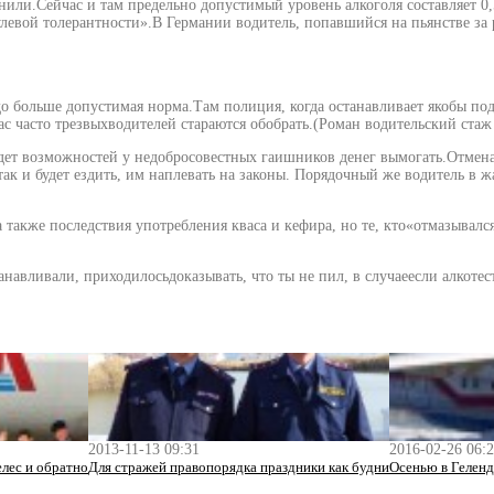
нили.Сейчас и там предельно допустимый уровень алкоголя составляет 0
евой толерантности».В Германии водитель, попавшийся на пьянстве за р
о больше допустимая норма.Там полиция, когда останавливает якобы по
ас часто трезвыхводителей стараются обобрать.(Роман водительский стаж 
т возможностей у недобросовестных гаишников денег вымогать.Отмена «с
так и будет ездить, им наплевать на законы. Порядочный же водитель в ж
 также последствия употребления кваса и кефира, но те, кто«отмазыва
навливали, приходилосьдоказывать, что ты не пил, в случаеесли алкоте
2013-11-13 09:31
2016-02-26 06:
елес и обратно
Для стражей правопорядка праздники как будни
Осенью в Геленд