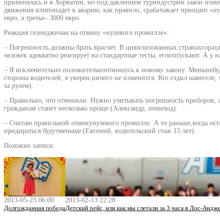
применялась и в Хорватии, но под давлением туриндустрии закон изме
движения илипопадет в аварию, как правило, срабатывает принцип «нул
евро, а третье– 3000 евро.
Реакция геленджичан на отмену «нулевого промилле»:
– Погрешность должны брать врасчёт. В цивилизованных странахгоразд
человек адекватно реагирует на стандартные тесты, егоотпускают. А у н
– Я исключительно положительноотношусь к новому закону. Меньшебуде
стороны водителей, я уверен,ничего не изменится. Кто ездил навеселе, 
за рулем).
– Правильно, что отменили. Нужно учитывать погрешность приборов, а
гражданам станет несколько проще.(Александр, пешеход).
– Считаю правильной отменунулевого промилле. А то раньше,когда оста
придираться будутменьше.(Евгений, водительский стаж 15 лет).
Похожие записи:
2013-05-23 06:00
2013-02-13 22:28
Долгожданная победа
Детский рейс, или как мы слетали за 3 часа в Лос-Андж