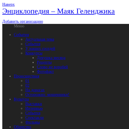
Наверх
Энциклопедия – Маяк Геленджика
Добавить организацию
Меню
События
Актуальная тема
События
У наших соседей
Конкурсы
Девушка месяца
Рецепты
Слово не воробей
Фотофакт
Происшествия
01
02
На дорогах
Осторожно: мошенники!
Культура
Выставки
Интервью
События
Спектакли
Фильмы
Общество