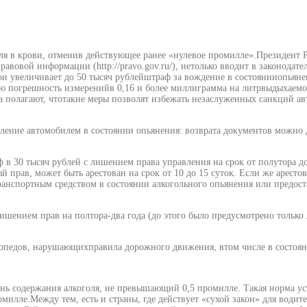
ля в крови, отменив действующее ранее «нулевое промилле».Президент
авовой информации (http://pravo.gov.ru/), нетолько вводит в законода
ои увеличивает до 50 тысяч рублейштраф за вождение в состоянииопьяне
огрешность измеренийв 0,16 и более миллиграмма на литрвыдыхаемого 
на полагают, чтотакие меры позволят избежать незаслуженных санкций 
ние автомобилем в состоянии опьянения: возврата документов можно до
в 30 тысяч рублей с лишением права управления на срок от полутора до 
 прав, может быть арестован на срок от 10 до 15 суток. Если же арестов
транспортным средством в состоянии алкогольного опьянения или предо
лишением прав на полтора-два года (до этого было предусмотрено только
 мопедов, нарушающихправила дорожного движения, втом числе в состоя
ь содержания алкоголя, не превышающий 0,5 промилле. Такая норма ус
лле.Между тем, есть и страны, где действует «сухой закон» для водите