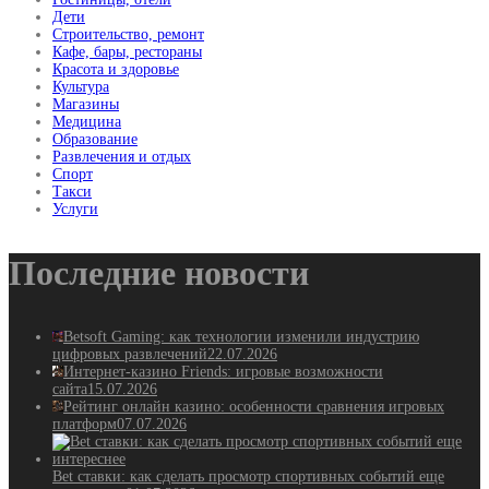
Дети
Строительство, ремонт
Кафе, бары, рестораны
Красота и здоровье
Культура
Магазины
Медицина
Образование
Развлечения и отдых
Спорт
Такси
Услуги
Последние новости
Betsoft Gaming: как технологии изменили индустрию
цифровых развлечений
22.07.2026
Интернет-казино Friends: игровые возможности
сайта
15.07.2026
Рейтинг онлайн казино: особенности сравнения игровых
платформ
07.07.2026
Bet ставки: как сделать просмотр спортивных событий еще