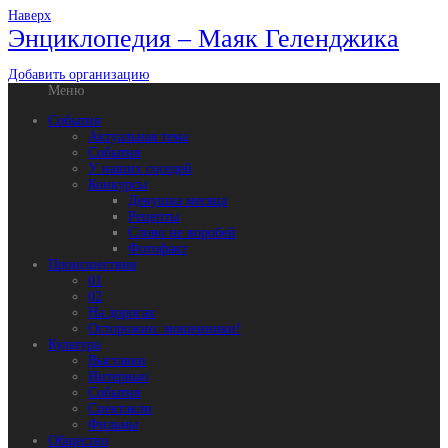
Наверх
Энциклопедия – Маяк Геленджика
Добавить организацию
Меню
События
Актуальная тема
События
У наших соседей
Конкурсы
Девушка месяца
Рецепты
Слово не воробей
Фотофакт
Происшествия
01
02
На дорогах
Осторожно: мошенники!
Культура
Выставки
Интервью
События
Спектакли
Фильмы
Общество