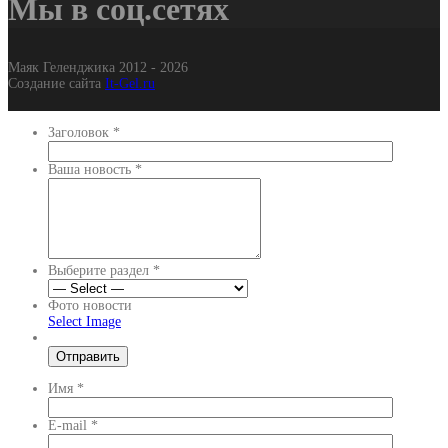
Мы в соц.сетях
Маяк Геленджика 2012 - 2026
Создание сайта
It-Gel.ru
Заголовок
*
Ваша новость
*
Выберите раздел
*
Фото новости
Select Image
Имя
*
E-mail
*