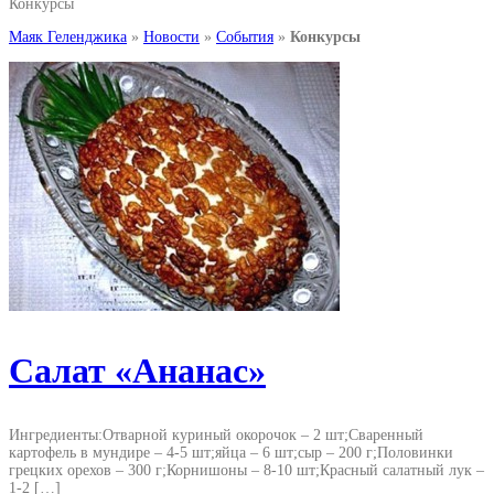
Конкурсы
Маяк Геленджика
»
Новости
»
События
»
Конкурсы
Салат «Ананас»
Ингредиенты:Отварной куриный окорочок – 2 шт;Сваренный
картофель в мундире – 4-5 шт;яйца – 6 шт;сыр – 200 г;Половинки
грецких орехов – 300 г;Корнишоны – 8-10 шт;Красный салатный лук –
1-2 […]