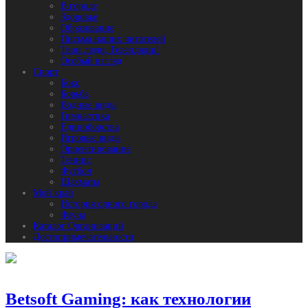
В городе
Здоровье
Образование
Письма наших читателей
Твои люди, Геленджик!
Особый взгляд
Спорт
Бокс
Борьба
Водные виды
Гимнастика
Единоборства
Игровые виды
Ориентирование
Теннис
Футбол
Шахматы
Мой край
История одного города
Фауна
Каталог Организаций
Достопримечательности
Betsoft Gaming: как технологии