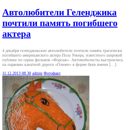
Автолюбители Геленджика
почтили память погибшего
актера
4 декабря геленджикские автолюбители почтили память трагически
погибшего американского актера Пола Уокера, известного широкой
публике по серии фильмов «Форсаж». Автомобилисты выстроились
на парковке канатной дороги «Олимп» в форме букв имени […]
11.12.2013
08:30
admin
Фотофакт