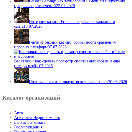
Betsoft Gaming: как технологии изменили индустрию
цифровых развлечений
22.07.2026
Интернет-казино Friends: игровые возможности
сайта
15.07.2026
Рейтинг онлайн казино: особенности сравнения
игровых платформ
07.07.2026
Bet ставки: как сделать просмотр спортивных событий еще
интереснее
01.07.2026
Платные ставки в покере: основные нюансы
30.06.2026
Каталог организаций
Авто
Агентства Недвижимости
Банки, банкоматы
Гос.учреждения
Гостиницы, отели