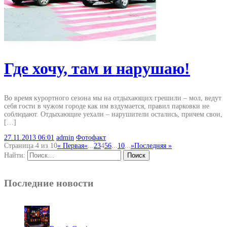
Где хочу, там и нарушаю!
Во время курортного сезона мы на отдыхающих грешили – мол, ведут
себя гости в чужом городе как им вздумается, правил парковки не
соблюдают. Отдыхающие уехали – нарушители остались, причем свои,
[…]
27.11.2013
06:01
admin
Фотофакт
Страница 4 из 10
« Первая
«
...
2
3
4
5
6
...
10
...
»
Последняя »
Найти:
Последние новости