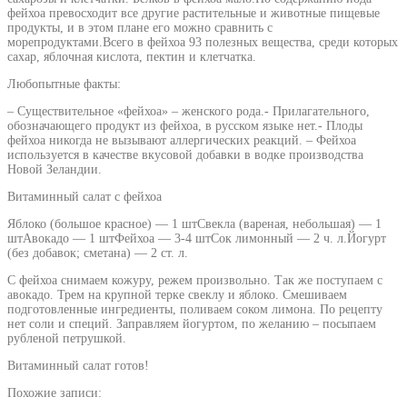
фейхоа превосходит все другие растительные и животные пищевые
продукты, и в этом плане его можно сравнить с
морепродуктами.Всего в фейхоа 93 полезных вещества, среди которых
сахар, яблочная кислота, пектин и клетчатка.
Любопытные факты:
– Существительное «фейхоа» – женского рода.- Прилагательного,
обозначающего продукт из фейхоа, в русском языке нет.- Плоды
фейхоа никогда не вызывают аллергических реакций. – Фейхоа
используется в качестве вкусовой добавки в водке производства
Новой Зеландии.
Витаминный салат с фейхоа
Яблоко (большое красное) — 1 штСвекла (вареная, небольшая) — 1
штАвокадо — 1 штФейхоа — 3-4 штСок лимонный — 2 ч. л.Йогурт
(без добавок; сметана) — 2 ст. л.
С фейхоа снимаем кожуру, режем произвольно. Так же поступаем с
авокадо. Трем на крупной терке свеклу и яблоко. Смешиваем
подготовленные ингредиенты, поливаем соком лимона. По рецепту
нет соли и специй. Заправляем йогуртом, по желанию – посыпаем
рубленой петрушкой.
Витаминный салат готов!
Похожие записи: