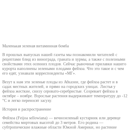
Маленькая зеленая витаминная бомба
В прошлых выпусках нашей газеты мы познакомили читателей с
рецептами блюд из винограда, граната и хурмы, а также с полезными
свойствами этих осенних плодов. Сейчас рыночные прилавки нашего
курорта наполнены зелеными плодами фейхоа. Что это такое и с чем
его едят, узнавали корреспонденты «МГ».
Везут к нам эти зеленые плоды из Абхазии, где фейхоа растет и в
садах местных жителей, и прямо на городских улицах. Листья у
фейхоа жесткие, снизу серовато-серебристые. Созревает фейхоа в
октябре – ноябре. Взрослые растения выдерживают температуру до -12
°С и легко переносят засуху.
История и распространение
Фейхоа (Feijoa sellowiana) — вечнозеленый кустарник или деревце
семейства миртовых высотой до 3 метров. Его родина —
субтропические влажные области Южной Америки, но растение