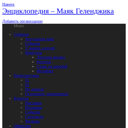
Наверх
Энциклопедия – Маяк Геленджика
Добавить организацию
Меню
События
Актуальная тема
События
У наших соседей
Конкурсы
Девушка месяца
Рецепты
Слово не воробей
Фотофакт
Происшествия
01
02
На дорогах
Осторожно: мошенники!
Культура
Выставки
Интервью
События
Спектакли
Фильмы
Общество