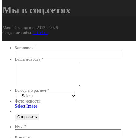
Мы в соц.сетях
Маяк Геленджика 2012 - 2026
Создание сайта
It-Gel.ru
Заголовок
*
Ваша новость
*
Выберите раздел
*
Фото новости
Select Image
Имя
*