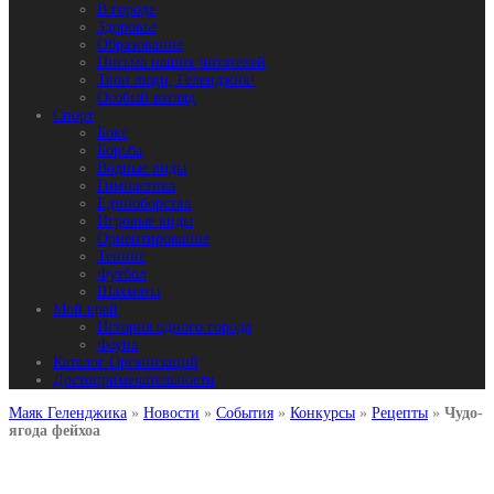
В городе
Здоровье
Образование
Письма наших читателей
Твои люди, Геленджик!
Особый взгляд
Спорт
Бокс
Борьба
Водные виды
Гимнастика
Единоборства
Игровые виды
Ориентирование
Теннис
Футбол
Шахматы
Мой край
История одного города
Фауна
Каталог Организаций
Достопримечательности
Маяк Геленджика
»
Новости
»
События
»
Конкурсы
»
Рецепты
»
Чудо-
ягода фейхоа