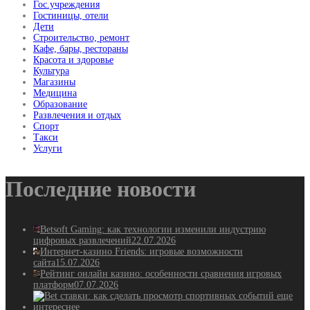
Гос.учреждения
Гостиницы, отели
Дети
Строительство, ремонт
Кафе, бары, рестораны
Красота и здоровье
Культура
Магазины
Медицина
Образование
Развлечения и отдых
Спорт
Такси
Услуги
Последние новости
Betsoft Gaming: как технологии изменили индустрию
цифровых развлечений
22.07.2026
Интернет-казино Friends: игровые возможности
сайта
15.07.2026
Рейтинг онлайн казино: особенности сравнения игровых
платформ
07.07.2026