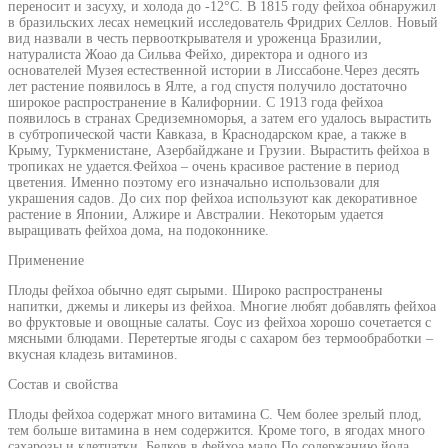
переносит и засуху, и холода до -12°С. В 1815 году фейхоа обнаружил
в бразильских лесах немецкий исследователь Фридрих Селлов. Новый
вид назвали в честь первооткрывателя и уроженца Бразилии,
натуралиста Жоао да Сильва Фейхо, директора и одного из
основателей Музея естественной истории в Лиссабоне.Через десять
лет растение появилось в Ялте, а год спустя получило достаточно
широкое распространение в Калифорнии. С 1913 года фейхоа
появилось в странах Средиземноморья, а затем его удалось вырастить
в субтропической части Кавказа, в Краснодарском крае, а также в
Крыму, Туркменистане, Азербайджане и Грузии. Вырастить фейхоа в
тропиках не удается.Фейхоа – очень красивое растение в период
цветения. Именно поэтому его изначально использовали для
украшения садов. До сих пор фейхоа используют как декоративное
растение в Японии, Алжире и Австралии. Некоторым удается
выращивать фейхоа дома, на подоконнике.
Применение
Плоды фейхоа обычно едят сырыми. Широко распространены
напитки, джемы и ликеры из фейхоа. Многие любят добавлять фейхоа
во фруктовые и овощные салаты. Соус из фейхоа хорошо сочетается с
мясными блюдами. Перетертые ягоды с сахаром без термообработки –
вкусная кладезь витаминов.
Состав и свойства
Плоды фейхоа содержат много витамина С. Чем более зрелый плод,
тем больше витамина в нем содержится. Кроме того, в ягодах много
сахарозы и клетчатки. Белков в фейхоа мало.По содержанию йода