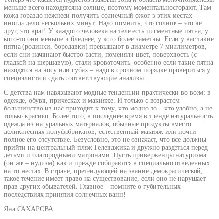
меньше всего находятсяна солнце, поэтому моментальносгорают. Там
кожа гораздо нежнееи получить солнечный ожог в этих местах –
иногда дело нескольких минут. Надо помнить, что солнце – это не
друг, это враг! У каждого человека на теле есть пигментные пятна, у
кого-то они меньше и бледнее, у кого более заметны. Если у вас такие
пятна (родинки, бородавки) превышают в диаметре 7 миллиметров,
если они начинают быстро расти, поменяли цвет, поверхность (с
гладкой на шершавую), стали кровоточить, особенно если такие пятна
находятся на носу или губах – надо в срочном порядке провериться у
специалиста и сдать соответствующие анализы.
С детства нам навязывают модные тенденции практически во всем: в
одежде, обуви, прическах и макияже. И только с возрастом
большинство из нас приходит к тому, что модно то – что удобно, а не
только красиво. Более того, в последнее время в тренде натуральность:
одежда из натуральных материалов, обычные продукты вместо
деликатесных полуфабрикатов, естественный макияж или почти
полное его отсутствие. Безусловно, это не означает, что все должны
прийти на центральный пляж Геленджика и дружно раздеться перед
детьми и благородными матронами. Пусть приверженцы натуризма
(он же – нудизм) как и прежде собираются в специально отведенных
на то местах. В стране, претендующей на звание демократической,
такое течение имеет право на существование, если оно не нарушает
прав других обывателей. Главное – помните о губительных
последствиях принятия солнечных ванн!
Яна САХАРОВА