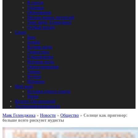
В городе
Здоровье
Образование
Письма наших читателей
Твои люди, Геленджик!
Особый взгляд
Спорт
Бокс
Борьба
Водные виды
Гимнастика
Единоборства
Игровые виды
Ориентирование
Теннис
Футбол
Шахматы
Мой край
История одного города
Фауна
Каталог Организаций
Достопримечательности
Маяк Геленджика
»
Новости
»
Общество
»
Солнце как приговор:
больше всего рискуют нудисты