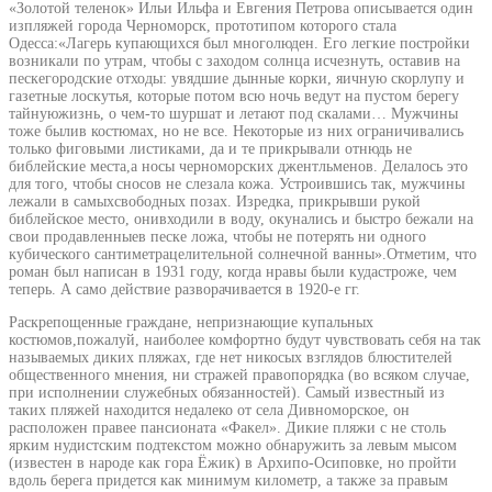
«Золотой теленок» Ильи Ильфа и Евгения Петрова описывается один
изпляжей города Черноморск, прототипом которого стала
Одесса:«Лагерь купающихся был многолюден. Его легкие постройки
возникали по утрам, чтобы с заходом солнца исчезнуть, оставив на
пескегородские отходы: увядшие дынные корки, яичную скорлупу и
газетные лоскутья, которые потом всю ночь ведут на пустом берегу
тайнуюжизнь, о чем-то шуршат и летают под скалами… Мужчины
тоже былив костюмах, но не все. Некоторые из них ограничивались
только фиговыми листиками, да и те прикрывали отнюдь не
библейские места,а носы черноморских джентльменов. Делалось это
для того, чтобы сносов не слезала кожа. Устроившись так, мужчины
лежали в самыхсвободных позах. Изредка, прикрывши рукой
библейское место, онивходили в воду, окунались и быстро бежали на
свои продавленныев песке ложа, чтобы не потерять ни одного
кубического сантиметрацелительной солнечной ванны».Отметим, что
роман был написан в 1931 году, когда нравы были кудастроже, чем
теперь. А само действие разворачивается в 1920-е гг.
Раскрепощенные граждане, непризнающие купальных
костюмов,пожалуй, наиболее комфортно будут чувствовать себя на так
называемых диких пляжах, где нет никосых взглядов блюстителей
общественного мнения, ни стражей правопорядка (во всяком случае,
при исполнении служебных обязанностей). Самый известный из
таких пляжей находится недалеко от села Дивноморское, он
расположен правее пансионата «Факел». Дикие пляжи с не столь
ярким нудистским подтекстом можно обнаружить за левым мысом
(известен в народе как гора Ёжик) в Архипо-Осиповке, но пройти
вдоль берега придется как минимум километр, а также за правым