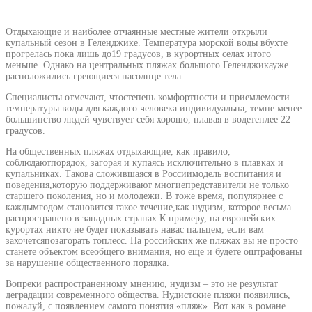
Отдыхающие и наиболее отчаянные местные жители открыли
купальный сезон в Геленджике. Температура морской воды вбухте
прогрелась пока лишь до19 градусов, в курортных селах итого
меньше. Однако на центральных пляжах большого Геленджикауже
расположились греющиеся насолнце тела.
Специалисты отмечают, чтостепень комфортности и приемлемости
температуры воды для каждого человека индивидуальна, темне менее
большинство людей чувствует себя хорошо, плавая в водетеплее 22
градусов.
На общественных пляжах отдыхающие, как правило,
соблюдаютпорядок, загорая и купаясь исключительно в плавках и
купальниках. Такова сложившаяся в Россиимодель воспитания и
поведения,которую поддерживают многиепредставители не только
старшего поколения, но и молодежи. В тоже время, популярнее с
каждымгодом становится такое течение,как нудизм, которое весьма
распространено в западных странах.К примеру, на европейских
курортах никто не будет показывать навас пальцем, если вам
захочетсяпозагорать топлесс. На российских же пляжах вы не просто
станете объектом всеобщего внимания, но еще и будете оштрафованы
за нарушение общественного порядка.
Вопреки распространенному мнению, нудизм – это не результат
деградации современного общества. Нудистские пляжи появились,
пожалуй, с появлением самого понятия «пляж». Вот как в романе