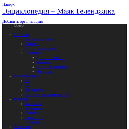
Наверх
Энциклопедия – Маяк Геленджика
Добавить организацию
Меню
События
Актуальная тема
События
У наших соседей
Конкурсы
Девушка месяца
Рецепты
Слово не воробей
Фотофакт
Происшествия
01
02
На дорогах
Осторожно: мошенники!
Культура
Выставки
Интервью
События
Спектакли
Фильмы
Общество