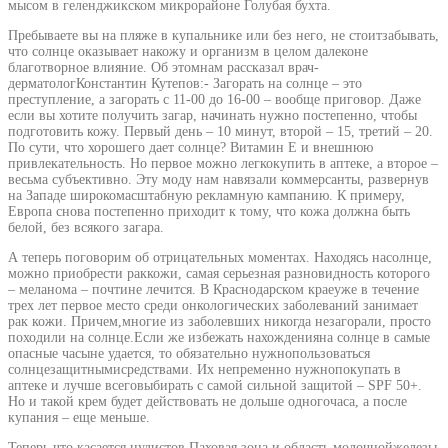
мысом в геленджикском микрорайоне Голубая бухта.
Пребываете вы на пляже в купальнике или без него, не стоитзабывать,
что солнце оказывает накожу и организм в целом далеконе
благотворное влияние. Об этомнам рассказал врач-
дерматологКонстантин Кутепов:- Загорать на солнце – это
преступление, а загорать с 11-00 до 16-00 – вообще приговор. Даже
если вы хотите получить загар, начинать нужно постепенно, чтобы
подготовить кожу. Первый день – 10 минут, второй – 15, третий – 20.
По сути, что хорошего дает солнце? Витамин Е и внешнюю
привлекательность. Но первое можно легкокупить в аптеке, а второе –
весьма субъективно. Эту моду нам навязали коммерсанты, развернув
на Западе широкомасштабную рекламную кампанию. К примеру,
Европа снова постепенно приходит к тому, что кожа должна быть
белой, без всякого загара.
А теперь поговорим об отрицательных моментах. Находясь насолнце,
можно приобрести раккожи, самая серьезная разновидность которого
– меланома – почтине лечится. В Краснодарском краеуже в течение
трех лет первое место среди онкологических заболеваний занимает
рак кожи. Причем,многие из заболевших никогда незагорали, просто
походили на солнце.Если же избежать нахожденияна солнце в самые
опасные часыне удается, то обязательно нужнопользоваться
солнцезащитнымисредствами. Их непременно нужнопокупать в
аптеке и лучше всеговыбирать с самой сильной защитой – SPF 50+.
Но и такой крем будет действовать не дольше одногочаса, а после
купания – еще меньше.
Теперь что касается нудистов.Паховая зона и область молочнойжелезы