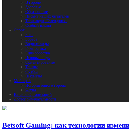
В городе
Здоровье
Образование
Письма наших читателей
Твои люди, Геленджик!
Особый взгляд
Спорт
Бокс
Борьба
Водные виды
Гимнастика
Единоборства
Игровые виды
Ориентирование
Теннис
Футбол
Шахматы
Мой край
История одного города
Фауна
Каталог Организаций
Достопримечательности
Betsoft Gaming: как технологии изме