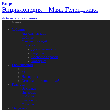
Наверх
Энциклопедия – Маяк Геленджика
Добавить организацию
Меню
События
Актуальная тема
События
У наших соседей
Конкурсы
Девушка месяца
Рецепты
Слово не воробей
Фотофакт
Происшествия
01
02
На дорогах
Осторожно: мошенники!
Культура
Выставки
Интервью
События
Спектакли
Фильмы
Общество