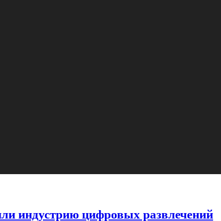
нили индустрию цифровых развлечений