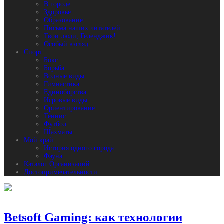
В городе
Здоровье
Образование
Письма наших читателей
Твои люди, Геленджик!
Особый взгляд
Спорт
Бокс
Борьба
Водные виды
Гимнастика
Единоборства
Игровые виды
Ориентирование
Теннис
Футбол
Шахматы
Мой край
История одного города
Фауна
Каталог Организаций
Достопримечательности
Betsoft Gaming: как технологии