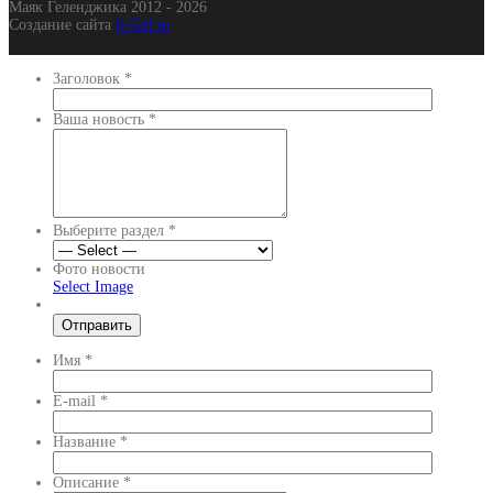
Маяк Геленджика 2012 - 2026
Создание сайта
It-Gel.ru
Заголовок
*
Ваша новость
*
Выберите раздел
*
Фото новости
Select Image
Имя
*
E-mail
*
Название
*
Описание
*