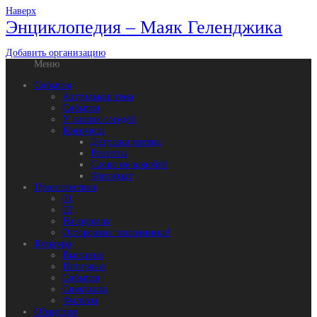
Наверх
Энциклопедия – Маяк Геленджика
Добавить организацию
Меню
События
Актуальная тема
События
У наших соседей
Конкурсы
Девушка месяца
Рецепты
Слово не воробей
Фотофакт
Происшествия
01
02
На дорогах
Осторожно: мошенники!
Культура
Выставки
Интервью
События
Спектакли
Фильмы
Общество