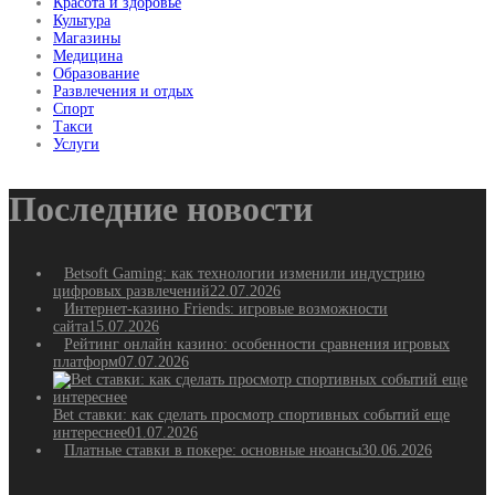
Красота и здоровье
Культура
Магазины
Медицина
Образование
Развлечения и отдых
Спорт
Такси
Услуги
Последние новости
Betsoft Gaming: как технологии изменили индустрию
цифровых развлечений
22.07.2026
Интернет-казино Friends: игровые возможности
сайта
15.07.2026
Рейтинг онлайн казино: особенности сравнения игровых
платформ
07.07.2026
Bet ставки: как сделать просмотр спортивных событий еще
интереснее
01.07.2026
Платные ставки в покере: основные нюансы
30.06.2026