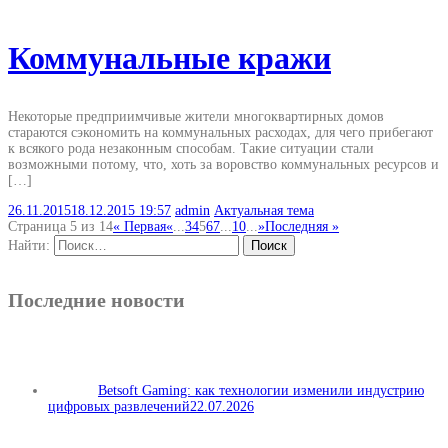
Коммунальные кражи
Некоторые предприимчивые жители многоквартирных домов
стараются сэкономить на коммунальных расходах, для чего прибегают
к всякого рода незаконным способам. Такие ситуации стали
возможными потому, что, хоть за воровство коммунальных ресурсов и
[…]
26.11.2015
18.12.2015
19:57
admin
Актуальная тема
Страница 5 из 14
« Первая
«
...
3
4
5
6
7
...
10
...
»
Последняя »
Найти:
Последние новости
Betsoft Gaming: как технологии изменили индустрию
цифровых развлечений
22.07.2026