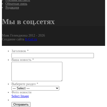
Обратная связь
Редакция
Мы в соц.сетях
Маяк Геленджика 2012 - 2026
Создание сайта
It-Gel.ru
Заголовок
*
Ваша новость
*
Выберите раздел
*
Фото новости
Select Image