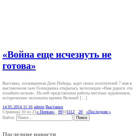
«Война еще исчезнуть не
готова»
Выставка, посвященная Дню Победы, ждет своих посетителей 7 мая в
выставочном зале Геленджика открылась экспозиция «Нам дороги эти
позабыть нельзя». На ней представлены работы местных художников,
исторические экспонаты времен Великой […]
14.05.2014
11:16
admin
Выставки
Страница 10 из 21
« Первая
«
...
8
9
10
11
12
...
20
...
»
Последняя »
Найти:
Последние новости