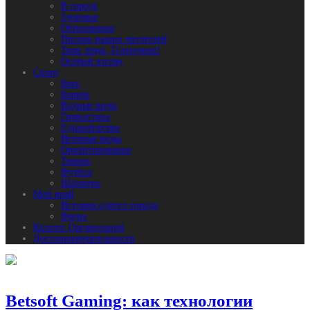
В городе
Здоровье
Образование
Письма наших читателей
Твои люди, Геленджик!
Особый взгляд
Спорт
Бокс
Борьба
Водные виды
Гимнастика
Единоборства
Игровые виды
Ориентирование
Теннис
Футбол
Шахматы
Мой край
История одного города
Фауна
Каталог Организаций
Достопримечательности
Betsoft Gaming: как технологии