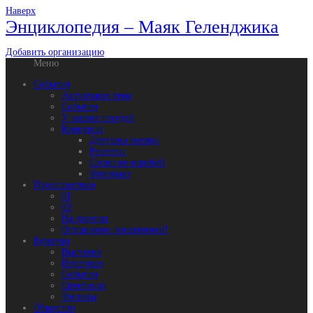
Наверх
Энциклопедия – Маяк Геленджика
Добавить организацию
Меню
События
Актуальная тема
События
У наших соседей
Конкурсы
Девушка месяца
Рецепты
Слово не воробей
Фотофакт
Происшествия
01
02
На дорогах
Осторожно: мошенники!
Культура
Выставки
Интервью
События
Спектакли
Фильмы
Общество