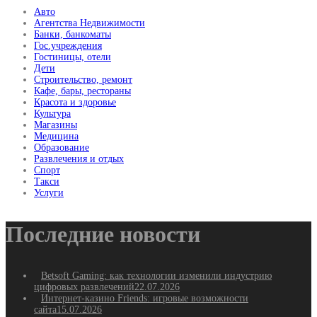
Авто
Агентства Недвижимости
Банки, банкоматы
Гос.учреждения
Гостиницы, отели
Дети
Строительство, ремонт
Кафе, бары, рестораны
Красота и здоровье
Культура
Магазины
Медицина
Образование
Развлечения и отдых
Спорт
Такси
Услуги
Последние новости
Betsoft Gaming: как технологии изменили индустрию
цифровых развлечений
22.07.2026
Интернет-казино Friends: игровые возможности
сайта
15.07.2026